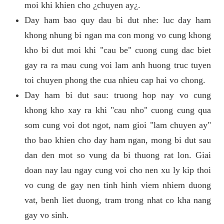
moi khi khien cho ¿chuyen ay¿.
Day ham bao quy dau bi dut nhe: luc day ham
khong nhung bi ngan ma con mong vo cung khong
kho bi dut moi khi "cau be" cuong cung dac biet
gay ra ra mau cung voi lam anh huong truc tuyen
toi chuyen phong the cua nhieu cap hai vo chong.
Day ham bi dut sau: truong hop nay vo cung
khong kho xay ra khi "cau nho" cuong cung qua
som cung voi dot ngot, nam gioi "lam chuyen ay"
tho bao khien cho day ham ngan, mong bi dut sau
dan den mot so vung da bi thuong rat lon. Giai
doan nay lau ngay cung voi cho nen xu ly kip thoi
vo cung de gay nen tinh hinh viem nhiem duong
vat, benh liet duong, tram trong nhat co kha nang
gay vo sinh.