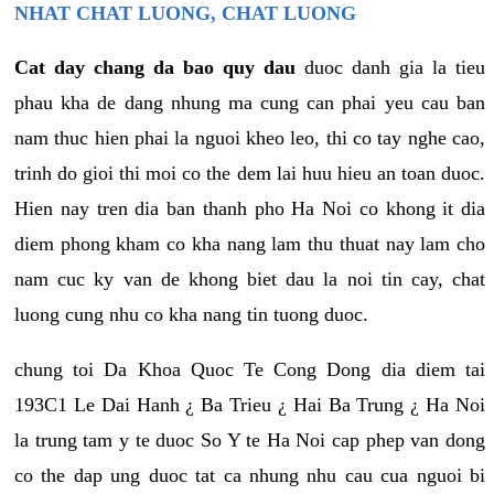
NHAT CHAT LUONG, CHAT LUONG
Cat day chang da bao quy dau
duoc danh gia la tieu
phau kha de dang nhung ma cung can phai yeu cau ban
nam thuc hien phai la nguoi kheo leo, thi co tay nghe cao,
trinh do gioi thi moi co the dem lai huu hieu an toan duoc.
Hien nay tren dia ban thanh pho Ha Noi co khong it dia
diem phong kham co kha nang lam thu thuat nay lam cho
nam cuc ky van de khong biet dau la noi tin cay, chat
luong cung nhu co kha nang tin tuong duoc.
chung toi Da Khoa Quoc Te Cong Dong dia diem tai
193C1 Le Dai Hanh ¿ Ba Trieu ¿ Hai Ba Trung ¿ Ha Noi
la trung tam y te duoc So Y te Ha Noi cap phep van dong
co the dap ung duoc tat ca nhung nhu cau cua nguoi bi