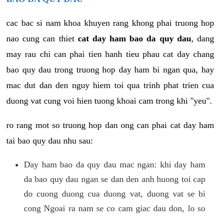
cac bac si nam khoa khuyen rang khong phai truong hop
nao cung can thiet
cat day ham bao da quy dau
, dang
may rau chi can phai tien hanh tieu phau cat day chang
bao quy dau trong truong hop day ham bi ngan qua, hay
mac dut dan den nguy hiem toi qua trinh phat trien cua
duong vat cung voi hien tuong khoai cam trong khi "yeu".
ro rang mot so truong hop dan ong can phai cat day ham
tai bao quy dau nhu sau:
Day ham bao da quy dau mac ngan: khi day ham
da bao quy dau ngan se dan den anh huong toi cap
do cuong duong cua duong vat, duong vat se bi
cong Ngoai ra nam se co cam giac dau don, lo so