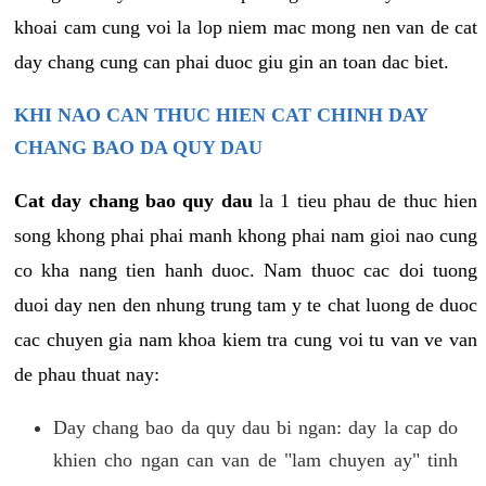
khoai cam cung voi la lop niem mac mong nen van de cat
day chang cung can phai duoc giu gin an toan dac biet.
KHI NAO CAN THUC HIEN CAT CHINH DAY
CHANG BAO DA QUY DAU
Cat day chang bao quy dau
la 1 tieu phau de thuc hien
song khong phai phai manh khong phai nam gioi nao cung
co kha nang tien hanh duoc. Nam thuoc cac doi tuong
duoi day nen den nhung trung tam y te chat luong de duoc
cac chuyen gia nam khoa kiem tra cung voi tu van ve van
de phau thuat nay:
Day chang bao da quy dau bi ngan: day la cap do
khien cho ngan can van de "lam chuyen ay" tinh