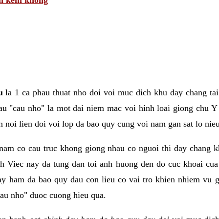
au
la 1 ca phau thuat nho doi voi muc dich khu day chang ta
u "cau nho" la mot dai niem mac voi hinh loai giong chu Y tu
n noi lien doi voi lop da bao quy cung voi nam gan sat lo nie
am co cau truc khong giong nhau co nguoi thi day chang k
h Viec nay da tung dan toi anh huong den do cuc khoai cu
ay ham da bao quy dau con lieu co vai tro khien nhiem vu 
cau nho" duoc cuong hieu qua.