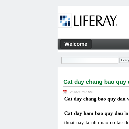
Skip to Content
Welcome
Cat day chang bao quy dau v
Navigation
Cat day chang bao quy d
2/25/24 7:13 AM
Cat day chang bao quy dau v
Cat day ham bao quy dau
la
thuat nay la nhu nao co tac 