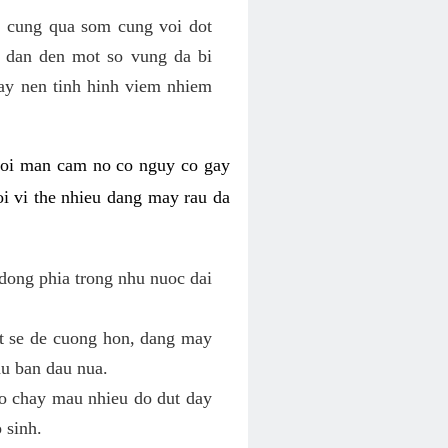
g cung qua som cung voi dot
 dan den mot so vung da bi
gay nen tinh hinh viem nhiem
doi man cam no co nguy co gay
oi vi the nhieu dang may rau da
 dong phia trong nhu nuoc dai
at se de cuong hon, dang may
u ban dau nua.
do chay mau nhieu do dut day
 sinh.