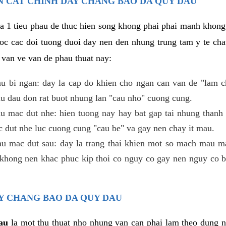
N CAT CHINH DAY CHANG BAO DA QUY DAU
la 1 tieu phau de thuc hien song khong phai phai manh khong
oc cac doi tuong duoi day nen den nhung trung tam y te cha
 van ve van de phau thuat nay:
u bi ngan: day la cap do khien cho ngan can van de "lam c
iu dau don rat buot nhung lan "cau nho" cuong cung.
u mac dut nhe: hien tuong nay hay bat gap tai nhung thanh
dut nhe luc cuong cung "cau be" va gay nen chay it mau.
u mac dut sau: day la trang thai khien mot so mach mau 
hong nen khac phuc kip thoi co nguy co gay nen nguy co be
Y CHANG BAO DA QUY DAU
dau
la mot thu thuat nho nhung van can phai lam theo dung 