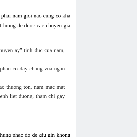
 phai nam gioi nao cung co kha
t luong de duoc cac chuyen gia
huyen ay" tinh duc cua nam,
 phan co day chang vua ngan
mac thuong ton, nam mac mat
nh liet duong, tham chi gay
nhung phac do de giu gin khong