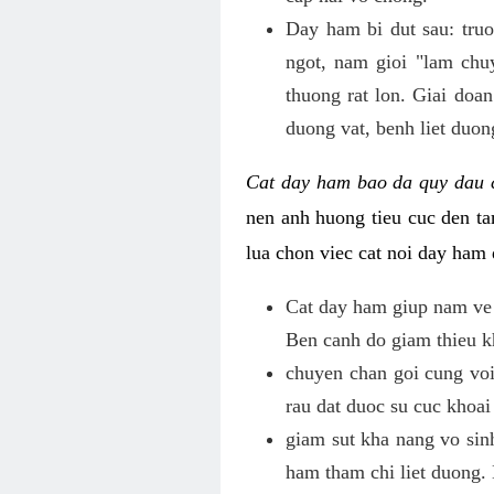
Day ham bi dut sau: tru
ngot, nam gioi "lam chu
thuong rat lon. Giai doa
duong vat, benh liet duon
Cat day ham bao da quy dau 
nen anh huong tieu cuc den ta
lua chon viec cat noi day ham
Cat day ham giup nam ve s
Ben canh do giam thieu 
chuyen chan goi cung voi
rau dat duoc su cuc khoa
giam sut kha nang vo sin
ham tham chi liet duong.