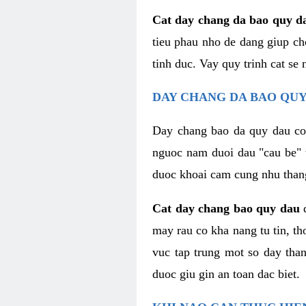
Cat day chang da bao quy d
tieu phau nho de dang giup ch
tinh duc. Vay quy trinh cat se
DAY CHANG DA BAO QUY
Day chang bao da quy dau co
nguoc nam duoi dau "cau be" 
duoc khoai cam cung nhu thang
Cat day chang bao quy dau
d
may rau co kha nang tu tin, t
vuc tap trung mot so day tha
duoc giu gin an toan dac biet.