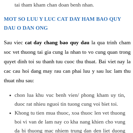
tai tham kham chan doan benh nhan.
MOT SO LUU Y LUC CAT DAY HAM BAO QUY
DAU O DAN ONG
Sau viec
cat day chang bao quy dau
la qua trinh cham
soc vet thuong tai gia cung la nhan to vo cung quan trong
quyet dinh toi su thanh tuu cuoc thu thuat. Bai viet nay la
cac cau hoi dang may rau can phai luu y sau luc lam thu
thuat nhu sau:
chon lua khu vuc benh vien/ phong kham uy tin,
duoc rat nhieu nguoi tin tuong cung voi biet toi.
Khong tu tien mua thuoc, xoa thuoc len vet thuong
boi vi van de lam nay co kha nang khien cho vung
da bi thuong mac nhiem trung dan den liet duong