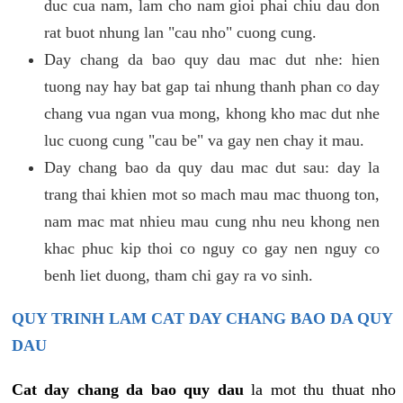
duc cua nam, lam cho nam gioi phai chiu dau don
rat buot nhung lan "cau nho" cuong cung.
Day chang da bao quy dau mac dut nhe: hien
tuong nay hay bat gap tai nhung thanh phan co day
chang vua ngan vua mong, khong kho mac dut nhe
luc cuong cung "cau be" va gay nen chay it mau.
Day chang bao da quy dau mac dut sau: day la
trang thai khien mot so mach mau mac thuong ton,
nam mac mat nhieu mau cung nhu neu khong nen
khac phuc kip thoi co nguy co gay nen nguy co
benh liet duong, tham chi gay ra vo sinh.
QUY TRINH LAM CAT DAY CHANG BAO DA QUY
DAU
Cat day chang da bao quy dau
la mot thu thuat nho