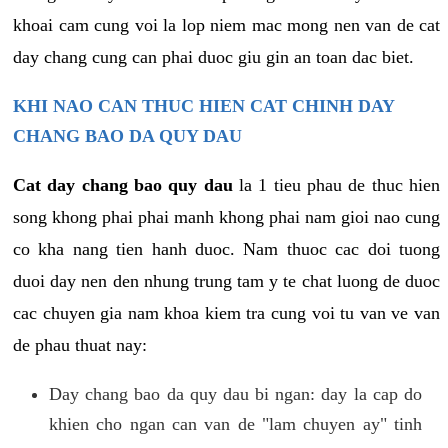
khoai cam cung voi la lop niem mac mong nen van de cat
day chang cung can phai duoc giu gin an toan dac biet.
KHI NAO CAN THUC HIEN CAT CHINH DAY
CHANG BAO DA QUY DAU
Cat day chang bao quy dau
la 1 tieu phau de thuc hien
song khong phai phai manh khong phai nam gioi nao cung
co kha nang tien hanh duoc. Nam thuoc cac doi tuong
duoi day nen den nhung trung tam y te chat luong de duoc
cac chuyen gia nam khoa kiem tra cung voi tu van ve van
de phau thuat nay:
Day chang bao da quy dau bi ngan: day la cap do
khien cho ngan can van de "lam chuyen ay" tinh