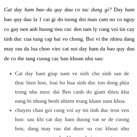
Cat day ham bao da quy dau co tac dung gi?
Day ham
bao quy dau la 1 cai gi do tuong doi man cam no co nguy
co gay nen anh huong tieu cuc den tam ly cung voi tin cay
tinh duc cua tung cap hai vo chong. Boi vi the nhieu dang
may rau da lua chon viec cat noi day ham da bao quy dau
de co the tang cuong cac ban khoan nhu sau:
Cat day ham giup nam ve sinh cho sinh san de
thuc hien hon, loai bo bua sinh duc ton dong phia
trong nhu nuoc dai Ben canh do giam thieu kha
nang bi nhung benh nhiem trung kham nam khoa.
chuyen chan goi cung voi uy tin tinh duc tron ven
hon: sau khi cat day ham duong vat se de cuong
hon, dang may rau dat duoc su cuc khoai nhu