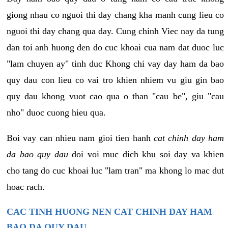
giong nhau co nguoi thi day chang kha manh cung lieu co
nguoi thi day chang qua day. Cung chinh Viec nay da tung
dan toi anh huong den do cuc khoai cua nam dat duoc luc
"lam chuyen ay" tinh duc Khong chi vay day ham da bao
quy dau con lieu co vai tro khien nhiem vu giu gin bao
quy dau khong vuot cao qua o than "cau be", giu "cau
nho" duoc cuong hieu qua.
Boi vay can nhieu nam gioi tien hanh
cat chinh day ham
da bao quy dau
doi voi muc dich khu soi day va khien
cho tang do cuc khoai luc "lam tran" ma khong lo mac dut
hoac rach.
CAC TINH HUONG NEN CAT CHINH DAY HAM
BAO DA QUY DAU