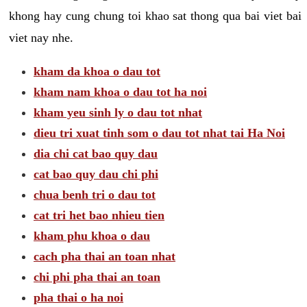
khong hay cung chung toi khao sat thong qua bai viet bai
viet nay nhe.
kham da khoa o dau tot
kham nam khoa o dau tot ha noi
kham yeu sinh ly o dau tot nhat
dieu tri xuat tinh som o dau tot nhat tai Ha Noi
dia chi cat bao quy dau
cat bao quy dau chi phi
chua benh tri o dau tot
cat tri het bao nhieu tien
kham phu khoa o dau
cach pha thai an toan nhat
chi phi pha thai an toan
pha thai o ha noi