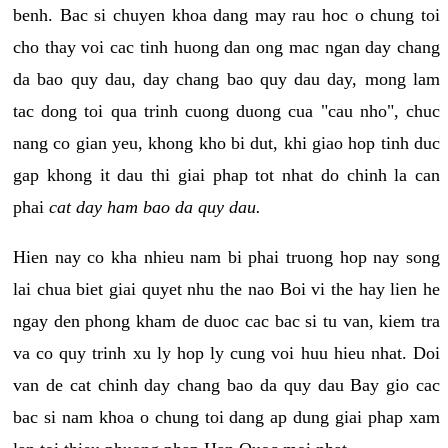
benh. Bac si chuyen khoa dang may rau hoc o chung toi
cho thay voi cac tinh huong dan ong mac ngan day chang
da bao quy dau, day chang bao quy dau day, mong lam
tac dong toi qua trinh cuong duong cua "cau nho", chuc
nang co gian yeu, khong kho bi dut, khi giao hop tinh duc
gap khong it dau thi giai phap tot nhat do chinh la can
phai
cat day ham bao da quy dau.
Hien nay co kha nhieu nam bi phai truong hop nay song
lai chua biet giai quyet nhu the nao Boi vi the hay lien he
ngay den phong kham de duoc cac bac si tu van, kiem tra
va co quy trinh xu ly hop ly cung voi huu hieu nhat. Doi
van de cat chinh day chang bao da quy dau Bay gio cac
bac si nam khoa o chung toi dang ap dung giai phap xam