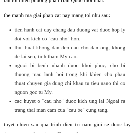
lan toi thieu phuong phap Han Quoc moi nhat.
the manh ma giai phap cat nay mang toi nhu sau:
tien hanh cat day chang dau duong vat duoc hop ly
doi voi kich co "cau nho" hon.
thu thuat khong dan den dau cho dan ong, khong
de lai seo, tinh tham My cao.
nguoi bi benh nhanh duoc khoi phuc, cho bi
thuong mau lanh boi trong khi khien cho phau
thuat chuyen gia dung chi khau tu tieu nano thi co
nguon goc tu My.
cac huyet o "cau nho" duoc kich ung lai Ngoai ra
trang thai man cam cua "cau be" cung tang.
tuyet nhien sau qua trinh dieu tri nam gioi se duoc lay