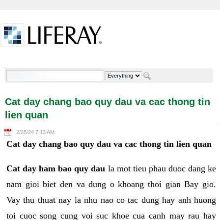
Skip to Content
Cat day chang bao quy dau va cac thong tin lien
quan - Welcome
Cat day chang bao quy dau va cac thong tin
lien quan
2/25/24 7:13 AM
Cat day chang bao quy dau va cac thong tin lien quan
Cat day ham bao quy dau
la mot tieu phau duoc dang ke
nam gioi biet den va dung o khoang thoi gian Bay gio.
Vay thu thuat nay la nhu nao co tac dung hay anh huong
toi cuoc song cung voi suc khoe cua canh may rau hay