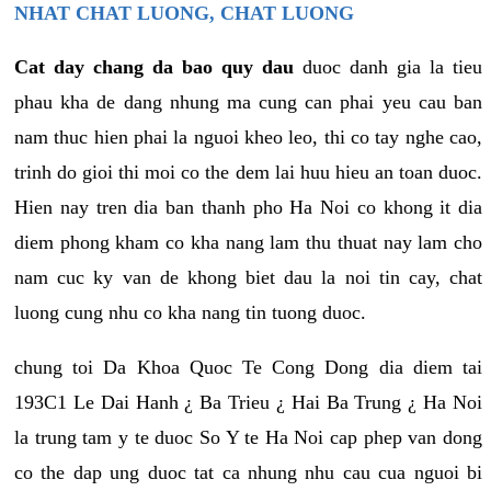
NHAT CHAT LUONG, CHAT LUONG
Cat day chang da bao quy dau
duoc danh gia la tieu
phau kha de dang nhung ma cung can phai yeu cau ban
nam thuc hien phai la nguoi kheo leo, thi co tay nghe cao,
trinh do gioi thi moi co the dem lai huu hieu an toan duoc.
Hien nay tren dia ban thanh pho Ha Noi co khong it dia
diem phong kham co kha nang lam thu thuat nay lam cho
nam cuc ky van de khong biet dau la noi tin cay, chat
luong cung nhu co kha nang tin tuong duoc.
chung toi Da Khoa Quoc Te Cong Dong dia diem tai
193C1 Le Dai Hanh ¿ Ba Trieu ¿ Hai Ba Trung ¿ Ha Noi
la trung tam y te duoc So Y te Ha Noi cap phep van dong
co the dap ung duoc tat ca nhung nhu cau cua nguoi bi