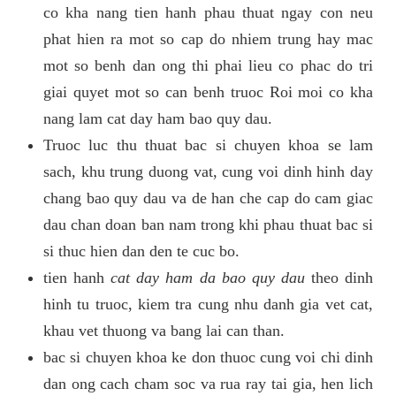
co kha nang tien hanh phau thuat ngay con neu
phat hien ra mot so cap do nhiem trung hay mac
mot so benh dan ong thi phai lieu co phac do tri
giai quyet mot so can benh truoc Roi moi co kha
nang lam cat day ham bao quy dau.
Truoc luc thu thuat bac si chuyen khoa se lam
sach, khu trung duong vat, cung voi dinh hinh day
chang bao quy dau va de han che cap do cam giac
dau chan doan ban nam trong khi phau thuat bac si
si thuc hien dan den te cuc bo.
tien hanh
cat day ham da bao quy dau
theo dinh
hinh tu truoc, kiem tra cung nhu danh gia vet cat,
khau vet thuong va bang lai can than.
bac si chuyen khoa ke don thuoc cung voi chi dinh
dan ong cach cham soc va rua ray tai gia, hen lich