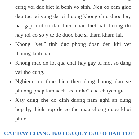
cung voi dac biet la benh vo sinh. Neu co cam giac
dau tuc tai vung da bi thuong khong chiu duoc hay
bat gap mot so dau hieu nhan biet bat thuong thi
hay toi co so y te de duoc bac si tham kham lai.
Khong "yeu" tinh duc phong doan den khi vet
thuong lanh han.
Khong mac do lot qua chat hay gay tu mot so dang
vai tho cung.
Nghiem tuc thuc hien theo dung huong dan ve
phuong phap lam sach "cau nho" cua chuyen gia.
Xay dung che do dinh duong nam nghi an dung
hop ly, thich hop de co the mau chong duoc khoi
phuc.
CAT DAY CHANG BAO DA QUY DAU O DAU TOT