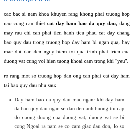
cac bac si nam khoa khuyen rang khong phai truong hop
nao cung can thiet
cat day ham bao da quy dau
, dang
may rau chi can phai tien hanh tieu phau cat day chang
bao quy dau trong truong hop day ham bi ngan qua, hay
mac dut dan den nguy hiem toi qua trinh phat trien cua
duong vat cung voi hien tuong khoai cam trong khi "yeu".
ro rang mot so truong hop dan ong can phai cat day ham
tai bao quy dau nhu sau:
Day ham bao da quy dau mac ngan: khi day ham
da bao quy dau ngan se dan den anh huong toi cap
do cuong duong cua duong vat, duong vat se bi
cong Ngoai ra nam se co cam giac dau don, lo so