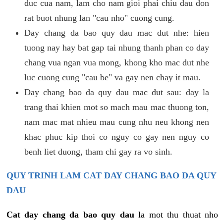
duc cua nam, lam cho nam gioi phai chiu dau don
rat buot nhung lan "cau nho" cuong cung.
Day chang da bao quy dau mac dut nhe: hien
tuong nay hay bat gap tai nhung thanh phan co day
chang vua ngan vua mong, khong kho mac dut nhe
luc cuong cung "cau be" va gay nen chay it mau.
Day chang bao da quy dau mac dut sau: day la
trang thai khien mot so mach mau mac thuong ton,
nam mac mat nhieu mau cung nhu neu khong nen
khac phuc kip thoi co nguy co gay nen nguy co
benh liet duong, tham chi gay ra vo sinh.
QUY TRINH LAM CAT DAY CHANG BAO DA QUY
DAU
Cat day chang da bao quy dau
la mot thu thuat nho