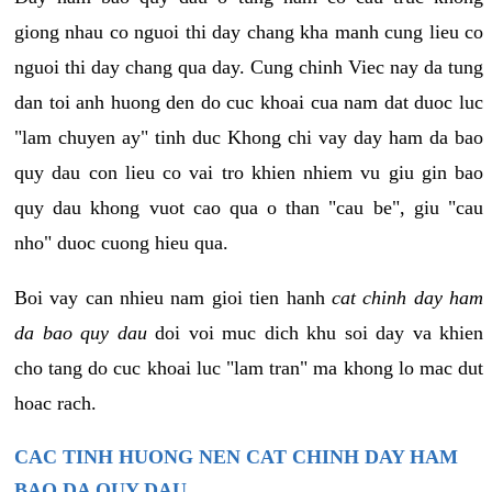
giong nhau co nguoi thi day chang kha manh cung lieu co
nguoi thi day chang qua day. Cung chinh Viec nay da tung
dan toi anh huong den do cuc khoai cua nam dat duoc luc
"lam chuyen ay" tinh duc Khong chi vay day ham da bao
quy dau con lieu co vai tro khien nhiem vu giu gin bao
quy dau khong vuot cao qua o than "cau be", giu "cau
nho" duoc cuong hieu qua.
Boi vay can nhieu nam gioi tien hanh
cat chinh day ham
da bao quy dau
doi voi muc dich khu soi day va khien
cho tang do cuc khoai luc "lam tran" ma khong lo mac dut
hoac rach.
CAC TINH HUONG NEN CAT CHINH DAY HAM
BAO DA QUY DAU