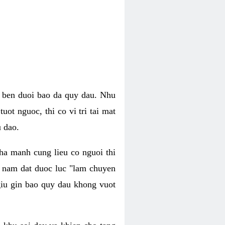
i ben duoi bao da quy dau. Nhu
ot nguoc, thi co vi tri tai mat
u dao.
ha manh cung lieu co nguoi thi
a nam dat duoc luc "lam chuyen
giu gin bao quy dau khong vuot