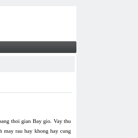
oang thoi gian Bay gio. Vay thu
anh may rau hay khong hay cung