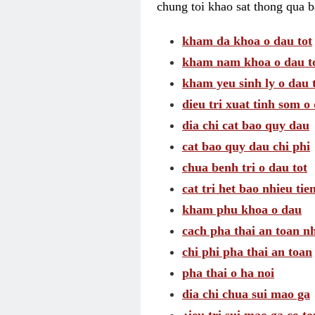
chung toi khao sat thong qua ba
kham da khoa o dau tot
kham nam khoa o dau to
kham yeu sinh ly o dau 
dieu tri xuat tinh som o
dia chi cat bao quy dau
cat bao quy dau chi phi
chua benh tri o dau tot
cat tri het bao nhieu tie
kham phu khoa o dau
cach pha thai an toan n
chi phi pha thai an toan
pha thai o ha noi
dia chi chua sui mao ga
¿ieu tri sui mao ga co 