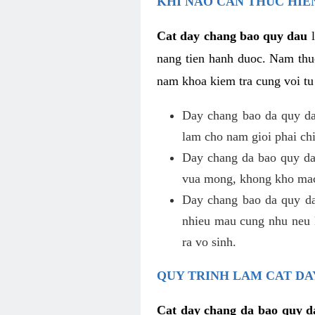
KHI NAO CAN THUC HIE
Cat day chang bao quy dau
nang tien hanh duoc. Nam thu
nam khoa kiem tra cung voi tu
Day chang bao da quy da
lam cho nam gioi phai ch
Day chang da bao quy da
vua mong, khong kho mac 
Day chang bao da quy da
nhieu mau cung nhu neu k
ra vo sinh.
QUY TRINH LAM CAT DA
Cat day chang da bao quy 