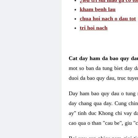
kham benh lau
chua hoi nach o dau tot
tri hoi nach
Cat day ham da bao quy d
mot so ban da tung biet day da
duoi da bao quy dau, truc tuye
Day ham bao quy dau o tung n
day chang qua day. Cung chin
ay" tinh duc Khong chi vay d
cao qua o than "cau be", giu "