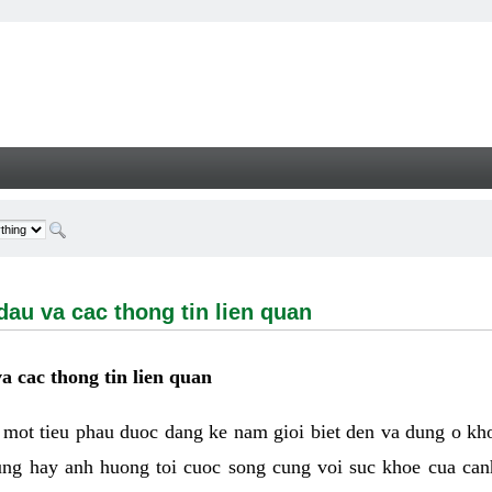
a cac thong tin lien quan - Welcome
au va cac thong tin lien quan
a cac thong tin lien quan
 mot tieu phau duoc dang ke nam gioi biet den va dung o kh
dung hay anh huong toi cuoc song cung voi suc khoe cua c