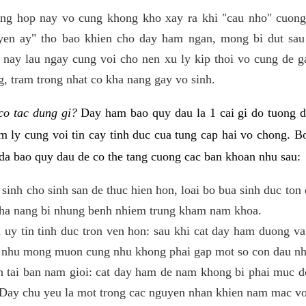
ong hop nay vo cung khong kho xay ra khi "cau nho" cuon
yen ay" tho bao khien cho day ham ngan, mong bi dut sau
n nay lau ngay cung voi cho nen xu ly kip thoi vo cung de 
g, tram trong nhat co kha nang gay vo sinh.
co tac dung gi?
Day ham bao quy dau la 1 cai gi do tuong 
m ly cung voi tin cay tinh duc cua tung cap hai vo chong. B
 da bao quy dau de co the tang cuong cac ban khoan nhu sau:
inh cho sinh san de thuc hien hon, loai bo bua sinh duc ton
kha nang bi nhung benh nhiem trung kham nam khoa.
 uy tin tinh duc tron ven hon: sau khi cat day ham duong v
i nhu mong muon cung nhu khong phai gap mot so con dau nh
h tai ban nam gioi: cat day ham de nam khong bi phai muc 
 Day chu yeu la mot trong cac nguyen nhan khien nam mac vo