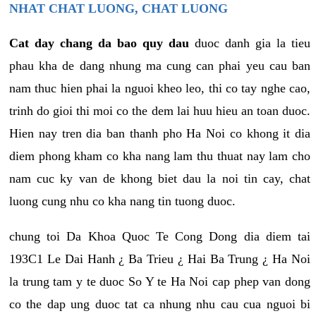
NHAT CHAT LUONG, CHAT LUONG
Cat day chang da bao quy dau
duoc danh gia la tieu
phau kha de dang nhung ma cung can phai yeu cau ban
nam thuc hien phai la nguoi kheo leo, thi co tay nghe cao,
trinh do gioi thi moi co the dem lai huu hieu an toan duoc.
Hien nay tren dia ban thanh pho Ha Noi co khong it dia
diem phong kham co kha nang lam thu thuat nay lam cho
nam cuc ky van de khong biet dau la noi tin cay, chat
luong cung nhu co kha nang tin tuong duoc.
chung toi Da Khoa Quoc Te Cong Dong dia diem tai
193C1 Le Dai Hanh ¿ Ba Trieu ¿ Hai Ba Trung ¿ Ha Noi
la trung tam y te duoc So Y te Ha Noi cap phep van dong
co the dap ung duoc tat ca nhung nhu cau cua nguoi bi