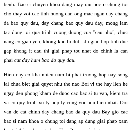
benh. Bac si chuyen khoa dang may rau hoc o chung toi
cho thay voi cac tinh huong dan ong mac ngan day chang
da bao quy dau, day chang bao quy dau day, mong lam
tac dong toi qua trinh cuong duong cua "cau nho", chuc
nang co gian yeu, khong kho bi dut, khi giao hop tinh duc
gap khong it dau thi giai phap tot nhat do chinh la can
phai
cat day ham bao da quy dau.
Hien nay co kha nhieu nam bi phai truong hop nay song
lai chua biet giai quyet nhu the nao Boi vi the hay lien he
ngay den phong kham de duoc cac bac si tu van, kiem tra
va co quy trinh xu ly hop ly cung voi huu hieu nhat. Doi
van de cat chinh day chang bao da quy dau Bay gio cac
bac si nam khoa o chung toi dang ap dung giai phap xam