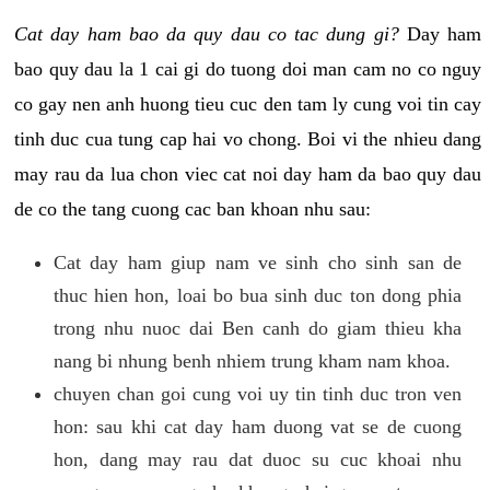
Cat day ham bao da quy dau co tac dung gi?
Day ham
bao quy dau la 1 cai gi do tuong doi man cam no co nguy
co gay nen anh huong tieu cuc den tam ly cung voi tin cay
tinh duc cua tung cap hai vo chong. Boi vi the nhieu dang
may rau da lua chon viec cat noi day ham da bao quy dau
de co the tang cuong cac ban khoan nhu sau:
Cat day ham giup nam ve sinh cho sinh san de
thuc hien hon, loai bo bua sinh duc ton dong phia
trong nhu nuoc dai Ben canh do giam thieu kha
nang bi nhung benh nhiem trung kham nam khoa.
chuyen chan goi cung voi uy tin tinh duc tron ven
hon: sau khi cat day ham duong vat se de cuong
hon, dang may rau dat duoc su cuc khoai nhu