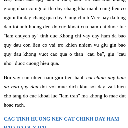
giong nhau co nguoi thi day chang kha manh cung lieu co
nguoi thi day chang qua day. Cung chinh Viec nay da tung
dan toi anh huong den do cuc khoai cua nam dat duoc luc
"lam chuyen ay" tinh duc Khong chi vay day ham da bao
quy dau con lieu co vai tro khien nhiem vu giu gin bao
quy dau khong vuot cao qua o than "cau be", giu "cau
nho" duoc cuong hieu qua.
Boi vay can nhieu nam gioi tien hanh
cat chinh day ham
da bao quy dau
doi voi muc dich khu soi day va khien
cho tang do cuc khoai luc "lam tran" ma khong lo mac dut
hoac rach.
CAC TINH HUONG NEN CAT CHINH DAY HAM
BAO DA QUY DAU