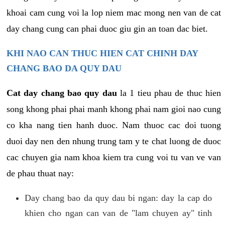
khoai cam cung voi la lop niem mac mong nen van de cat
day chang cung can phai duoc giu gin an toan dac biet.
KHI NAO CAN THUC HIEN CAT CHINH DAY
CHANG BAO DA QUY DAU
Cat day chang bao quy dau
la 1 tieu phau de thuc hien
song khong phai phai manh khong phai nam gioi nao cung
co kha nang tien hanh duoc. Nam thuoc cac doi tuong
duoi day nen den nhung trung tam y te chat luong de duoc
cac chuyen gia nam khoa kiem tra cung voi tu van ve van
de phau thuat nay:
Day chang bao da quy dau bi ngan: day la cap do
khien cho ngan can van de "lam chuyen ay" tinh