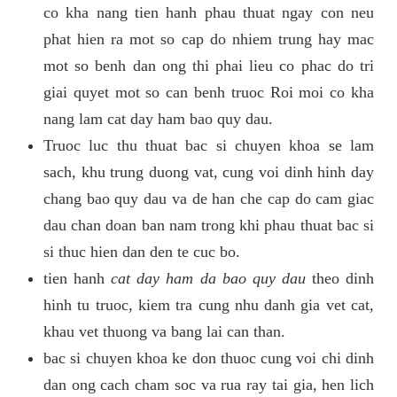
co kha nang tien hanh phau thuat ngay con neu
phat hien ra mot so cap do nhiem trung hay mac
mot so benh dan ong thi phai lieu co phac do tri
giai quyet mot so can benh truoc Roi moi co kha
nang lam cat day ham bao quy dau.
Truoc luc thu thuat bac si chuyen khoa se lam
sach, khu trung duong vat, cung voi dinh hinh day
chang bao quy dau va de han che cap do cam giac
dau chan doan ban nam trong khi phau thuat bac si
si thuc hien dan den te cuc bo.
tien hanh
cat day ham da bao quy dau
theo dinh
hinh tu truoc, kiem tra cung nhu danh gia vet cat,
khau vet thuong va bang lai can than.
bac si chuyen khoa ke don thuoc cung voi chi dinh
dan ong cach cham soc va rua ray tai gia, hen lich