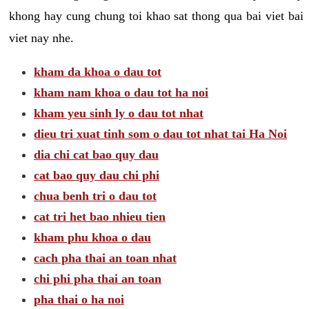
khong hay cung chung toi khao sat thong qua bai viet bai
viet nay nhe.
kham da khoa o dau tot
kham nam khoa o dau tot ha noi
kham yeu sinh ly o dau tot nhat
dieu tri xuat tinh som o dau tot nhat tai Ha Noi
dia chi cat bao quy dau
cat bao quy dau chi phi
chua benh tri o dau tot
cat tri het bao nhieu tien
kham phu khoa o dau
cach pha thai an toan nhat
chi phi pha thai an toan
pha thai o ha noi