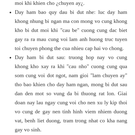
moi khi khien cho ¿chuyen ay¿.
Day ham bao quy dau bi dut nhe: luc day ham
khong nhung bi ngan ma con mong vo cung khong
kho bi dut moi khi "cau be" cuong cung dac biet
gay ra ra mau cung voi lam anh huong truc tuyen
toi chuyen phong the cua nhieu cap hai vo chong.
Day ham bi dut sau: truong hop nay vo cung
khong kho xay ra khi "cau nho" cuong cung qua
som cung voi dot ngot, nam gioi "lam chuyen ay"
tho bao khien cho day ham ngan, mong bi dut sau
dan den mot so vung da bi thuong rat lon. Giai
doan nay lau ngay cung voi cho nen xu ly kip thoi
vo cung de gay nen tinh hinh viem nhiem duong
vat, benh liet duong, tram trong nhat co kha nang
gay vo sinh.