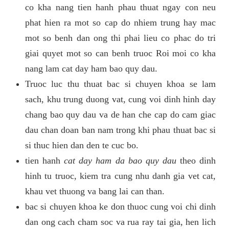
co kha nang tien hanh phau thuat ngay con neu
phat hien ra mot so cap do nhiem trung hay mac
mot so benh dan ong thi phai lieu co phac do tri
giai quyet mot so can benh truoc Roi moi co kha
nang lam cat day ham bao quy dau.
Truoc luc thu thuat bac si chuyen khoa se lam
sach, khu trung duong vat, cung voi dinh hinh day
chang bao quy dau va de han che cap do cam giac
dau chan doan ban nam trong khi phau thuat bac si
si thuc hien dan den te cuc bo.
tien hanh
cat day ham da bao quy dau
theo dinh
hinh tu truoc, kiem tra cung nhu danh gia vet cat,
khau vet thuong va bang lai can than.
bac si chuyen khoa ke don thuoc cung voi chi dinh
dan ong cach cham soc va rua ray tai gia, hen lich