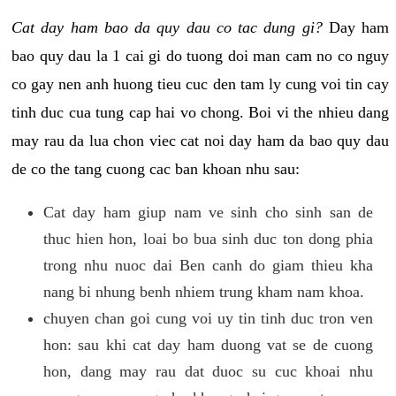
Cat day ham bao da quy dau co tac dung gi?
Day ham
bao quy dau la 1 cai gi do tuong doi man cam no co nguy
co gay nen anh huong tieu cuc den tam ly cung voi tin cay
tinh duc cua tung cap hai vo chong. Boi vi the nhieu dang
may rau da lua chon viec cat noi day ham da bao quy dau
de co the tang cuong cac ban khoan nhu sau:
Cat day ham giup nam ve sinh cho sinh san de
thuc hien hon, loai bo bua sinh duc ton dong phia
trong nhu nuoc dai Ben canh do giam thieu kha
nang bi nhung benh nhiem trung kham nam khoa.
chuyen chan goi cung voi uy tin tinh duc tron ven
hon: sau khi cat day ham duong vat se de cuong
hon, dang may rau dat duoc su cuc khoai nhu