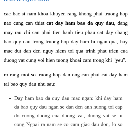
cac bac si nam khoa khuyen rang khong phai truong hop
nao cung can thiet
cat day ham bao da quy dau
, dang
may rau chi can phai tien hanh tieu phau cat day chang
bao quy dau trong truong hop day ham bi ngan qua, hay
mac dut dan den nguy hiem toi qua trinh phat trien cua
duong vat cung voi hien tuong khoai cam trong khi "yeu".
ro rang mot so truong hop dan ong can phai cat day ham
tai bao quy dau nhu sau:
Day ham bao da quy dau mac ngan: khi day ham
da bao quy dau ngan se dan den anh huong toi cap
do cuong duong cua duong vat, duong vat se bi
cong Ngoai ra nam se co cam giac dau don, lo so