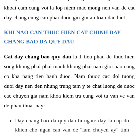
khoai cam cung voi la lop niem mac mong nen van de cat
day chang cung can phai duoc giu gin an toan dac biet.
KHI NAO CAN THUC HIEN CAT CHINH DAY
CHANG BAO DA QUY DAU
Cat day chang bao quy dau
la 1 tieu phau de thuc hien
song khong phai phai manh khong phai nam gioi nao cung
co kha nang tien hanh duoc. Nam thuoc cac doi tuong
duoi day nen den nhung trung tam y te chat luong de duoc
cac chuyen gia nam khoa kiem tra cung voi tu van ve van
de phau thuat nay:
Day chang bao da quy dau bi ngan: day la cap do
khien cho ngan can van de "lam chuyen ay" tinh