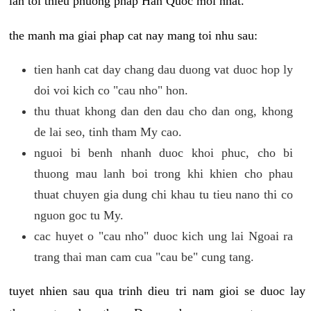
lan toi thieu phuong phap Han Quoc moi nhat.
the manh ma giai phap cat nay mang toi nhu sau:
tien hanh cat day chang dau duong vat duoc hop ly
doi voi kich co "cau nho" hon.
thu thuat khong dan den dau cho dan ong, khong
de lai seo, tinh tham My cao.
nguoi bi benh nhanh duoc khoi phuc, cho bi
thuong mau lanh boi trong khi khien cho phau
thuat chuyen gia dung chi khau tu tieu nano thi co
nguon goc tu My.
cac huyet o "cau nho" duoc kich ung lai Ngoai ra
trang thai man cam cua "cau be" cung tang.
tuyet nhien sau qua trinh dieu tri nam gioi se duoc lay