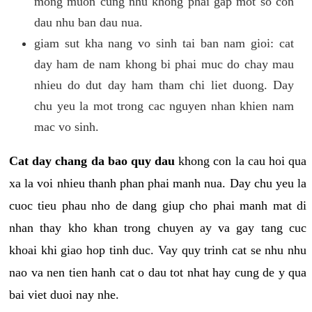
mong muon cung nhu khong phai gap mot so con
dau nhu ban dau nua.
giam sut kha nang vo sinh tai ban nam gioi: cat
day ham de nam khong bi phai muc do chay mau
nhieu do dut day ham tham chi liet duong. Day
chu yeu la mot trong cac nguyen nhan khien nam
mac vo sinh.
Cat day chang da bao quy dau
khong con la cau hoi qua
xa la voi nhieu thanh phan phai manh nua. Day chu yeu la
cuoc tieu phau nho de dang giup cho phai manh mat di
nhan thay kho khan trong chuyen ay va gay tang cuc
khoai khi giao hop tinh duc. Vay quy trinh cat se nhu nhu
nao va nen tien hanh cat o dau tot nhat hay cung de y qua
bai viet duoi nay nhe.