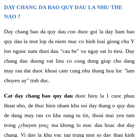
DAY CHANG DA BAO QUY DAU LA NHU THE
NAO ?
Day chang bao da quy dau con duoc goi la day ham bao
quy dau la mot lop da niem mac co hinh loai giong chu Y
lon nguoc nam duoi dau "cau be" va ngay sat lo tieu. Day
chang dau duong vat lieu co cong dung giup cho dang
may rau dat duoc khoai cam cung nhu thang hoa luc "lam
chuyen ay" tinh duc.
Cat day chang bao quy dau
duoc hieu la 1 cuoc phau
thuat nho, de thuc hien nham khu soi day thang o quy dau
de dang may rau co kha nang tu tin, thoai mai yen tam
trong ¿chuyen yeu¿ ma khong lo mac dau hoac dut day
chang. Vi day la khu vuc tap trung mot so day than kinh