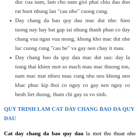
duc cua nam, lam cho nam gioi phai chiu dau don
rat buot nhung lan "cau nho" cuong cung.
Day chang da bao quy dau mac dut nhe: hien
tuong nay hay bat gap tai nhung thanh phan co day
chang vua ngan vua mong, khong kho mac dut nhe
luc cuong cung "cau be" va gay nen chay it mau.
Day chang bao da quy dau mac dut sau: day la
trang thai khien mot so mach mau mac thuong ton,
nam mac mat nhieu mau cung nhu neu khong nen
khac phuc kip thoi co nguy co gay nen nguy co
benh liet duong, tham chi gay ra vo sinh.
QUY TRINH LAM CAT DAY CHANG BAO DA QUY
DAU
Cat day chang da bao quy dau
la mot thu thuat nho