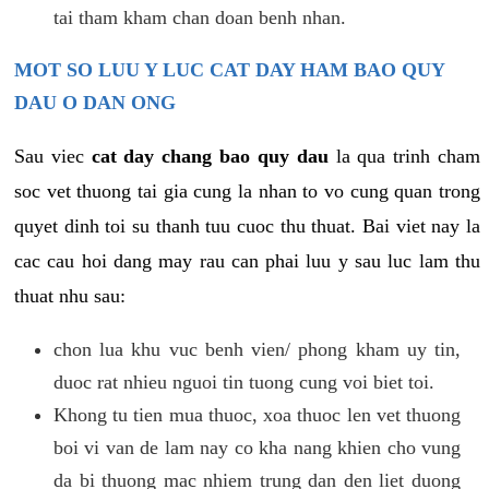
tai tham kham chan doan benh nhan.
MOT SO LUU Y LUC CAT DAY HAM BAO QUY
DAU O DAN ONG
Sau viec
cat day chang bao quy dau
la qua trinh cham
soc vet thuong tai gia cung la nhan to vo cung quan trong
quyet dinh toi su thanh tuu cuoc thu thuat. Bai viet nay la
cac cau hoi dang may rau can phai luu y sau luc lam thu
thuat nhu sau:
chon lua khu vuc benh vien/ phong kham uy tin,
duoc rat nhieu nguoi tin tuong cung voi biet toi.
Khong tu tien mua thuoc, xoa thuoc len vet thuong
boi vi van de lam nay co kha nang khien cho vung
da bi thuong mac nhiem trung dan den liet duong