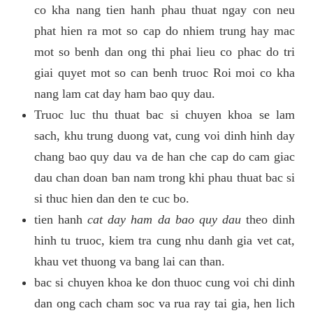
co kha nang tien hanh phau thuat ngay con neu
phat hien ra mot so cap do nhiem trung hay mac
mot so benh dan ong thi phai lieu co phac do tri
giai quyet mot so can benh truoc Roi moi co kha
nang lam cat day ham bao quy dau.
Truoc luc thu thuat bac si chuyen khoa se lam
sach, khu trung duong vat, cung voi dinh hinh day
chang bao quy dau va de han che cap do cam giac
dau chan doan ban nam trong khi phau thuat bac si
si thuc hien dan den te cuc bo.
tien hanh
cat day ham da bao quy dau
theo dinh
hinh tu truoc, kiem tra cung nhu danh gia vet cat,
khau vet thuong va bang lai can than.
bac si chuyen khoa ke don thuoc cung voi chi dinh
dan ong cach cham soc va rua ray tai gia, hen lich