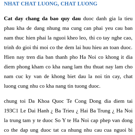
NHAT CHAT LUONG, CHAT LUONG
Cat day chang da bao quy dau
duoc danh gia la tieu
phau kha de dang nhung ma cung can phai yeu cau ban
nam thuc hien phai la nguoi kheo leo, thi co tay nghe cao,
trinh do gioi thi moi co the dem lai huu hieu an toan duoc.
Hien nay tren dia ban thanh pho Ha Noi co khong it dia
diem phong kham co kha nang lam thu thuat nay lam cho
nam cuc ky van de khong biet dau la noi tin cay, chat
luong cung nhu co kha nang tin tuong duoc.
chung toi Da Khoa Quoc Te Cong Dong dia diem tai
193C1 Le Dai Hanh ¿ Ba Trieu ¿ Hai Ba Trung ¿ Ha Noi
la trung tam y te duoc So Y te Ha Noi cap phep van dong
co the dap ung duoc tat ca nhung nhu cau cua nguoi bi