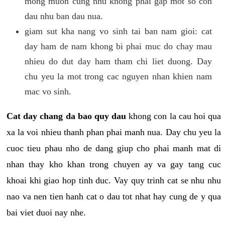
mong muon cung nhu khong phai gap mot so con
dau nhu ban dau nua.
giam sut kha nang vo sinh tai ban nam gioi: cat
day ham de nam khong bi phai muc do chay mau
nhieu do dut day ham tham chi liet duong. Day
chu yeu la mot trong cac nguyen nhan khien nam
mac vo sinh.
Cat day chang da bao quy dau
khong con la cau hoi qua
xa la voi nhieu thanh phan phai manh nua. Day chu yeu la
cuoc tieu phau nho de dang giup cho phai manh mat di
nhan thay kho khan trong chuyen ay va gay tang cuc
khoai khi giao hop tinh duc. Vay quy trinh cat se nhu nhu
nao va nen tien hanh cat o dau tot nhat hay cung de y qua
bai viet duoi nay nhe.