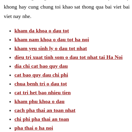
khong hay cung chung toi khao sat thong qua bai viet bai
viet nay nhe.
kham da khoa o dau tot
kham nam khoa o dau tot ha noi
kham yeu sinh ly o dau tot nhat
dieu tri xuat tinh som o dau tot nhat tai Ha Noi
dia chi cat bao quy dau
cat bao quy dau chi phi
chua benh tri o dau tot
cat tri het bao nhieu tien
kham phu khoa o dau
cach pha thai an toan nhat
chi phi pha thai an toan
pha thai o ha noi