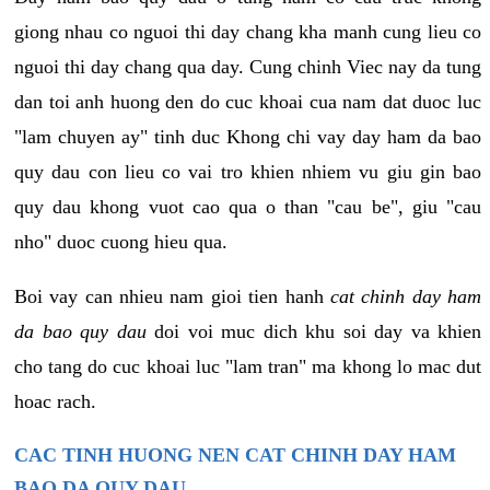
giong nhau co nguoi thi day chang kha manh cung lieu co
nguoi thi day chang qua day. Cung chinh Viec nay da tung
dan toi anh huong den do cuc khoai cua nam dat duoc luc
"lam chuyen ay" tinh duc Khong chi vay day ham da bao
quy dau con lieu co vai tro khien nhiem vu giu gin bao
quy dau khong vuot cao qua o than "cau be", giu "cau
nho" duoc cuong hieu qua.
Boi vay can nhieu nam gioi tien hanh
cat chinh day ham
da bao quy dau
doi voi muc dich khu soi day va khien
cho tang do cuc khoai luc "lam tran" ma khong lo mac dut
hoac rach.
CAC TINH HUONG NEN CAT CHINH DAY HAM
BAO DA QUY DAU