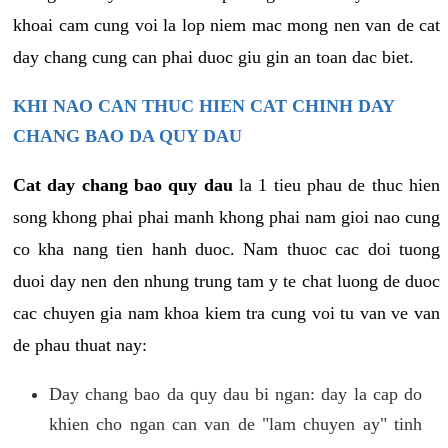
khoai cam cung voi la lop niem mac mong nen van de cat
day chang cung can phai duoc giu gin an toan dac biet.
KHI NAO CAN THUC HIEN CAT CHINH DAY
CHANG BAO DA QUY DAU
Cat day chang bao quy dau
la 1 tieu phau de thuc hien
song khong phai phai manh khong phai nam gioi nao cung
co kha nang tien hanh duoc. Nam thuoc cac doi tuong
duoi day nen den nhung trung tam y te chat luong de duoc
cac chuyen gia nam khoa kiem tra cung voi tu van ve van
de phau thuat nay:
Day chang bao da quy dau bi ngan: day la cap do
khien cho ngan can van de "lam chuyen ay" tinh