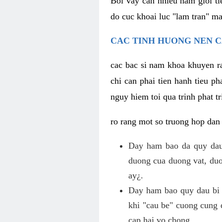
Boi vay can nhieu nam gioi t
do cuc khoai luc "lam tran" m
CAC TINH HUONG NEN C
cac bac si nam khoa khuyen r
chi can phai tien hanh tieu 
nguy hiem toi qua trinh phat t
ro rang mot so truong hop dan
Day ham bao da quy dau
duong cua duong vat, duo
ay¿.
Day ham bao quy dau bi 
khi "cau be" cuong cung 
cap hai vo chong.