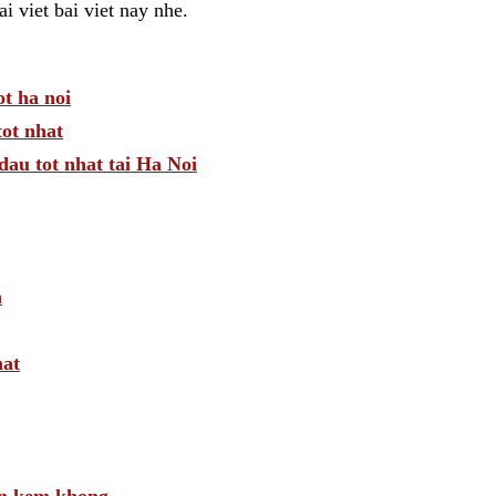
i viet bai viet nay nhe.
t ha noi
tot nhat
 dau tot nhat tai Ha Noi
n
hat
ton kem khong