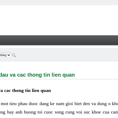
a cac thong tin lien quan - Welcome
au va cac thong tin lien quan
a cac thong tin lien quan
 mot tieu phau duoc dang ke nam gioi biet den va dung o kh
dung hay anh huong toi cuoc song cung voi suc khoe cua c