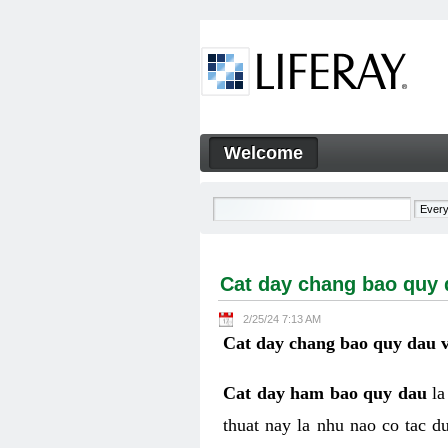
Skip to Content
Welcome
Cat day chang bao quy dau v
Navigation
Cat day chang bao quy d
2/25/24 7:13 AM
Cat day chang bao quy dau v
Cat day ham bao quy dau
la
thuat nay la nhu nao co tac 