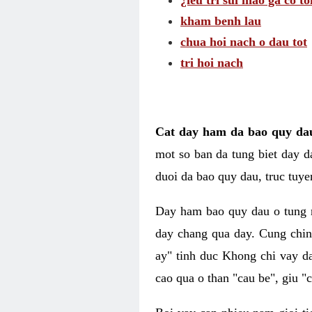
kham benh lau
chua hoi nach o dau tot
tri hoi nach
Cat day ham da bao quy d
mot so ban da tung biet day da
duoi da bao quy dau, truc tuye
Day ham bao quy dau o tung n
day chang qua day. Cung chin
ay" tinh duc Khong chi vay d
cao qua o than "cau be", giu "