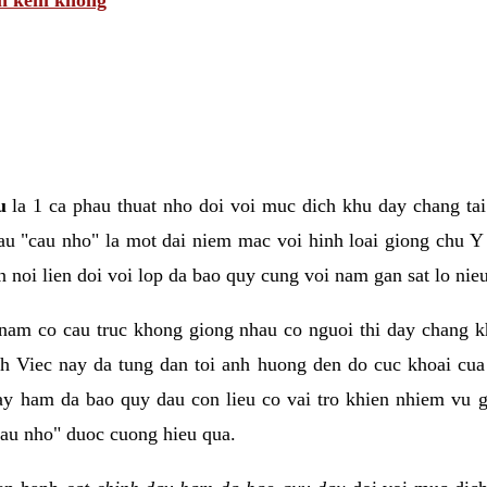
au
la 1 ca phau thuat nho doi voi muc dich khu day chang ta
u "cau nho" la mot dai niem mac voi hinh loai giong chu Y tu
n noi lien doi voi lop da bao quy cung voi nam gan sat lo nie
am co cau truc khong giong nhau co nguoi thi day chang k
h Viec nay da tung dan toi anh huong den do cuc khoai cu
ay ham da bao quy dau con lieu co vai tro khien nhiem vu 
cau nho" duoc cuong hieu qua.