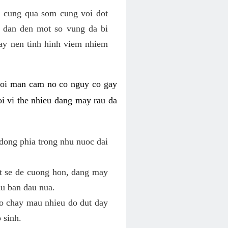
g cung qua som cung voi dot
 dan den mot so vung da bi
gay nen tinh hinh viem nhiem
doi man cam no co nguy co gay
oi vi the nhieu dang may rau da
 dong phia trong nhu nuoc dai
at se de cuong hon, dang may
u ban dau nua.
do chay mau nhieu do dut day
 sinh.