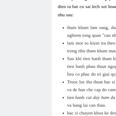
dien ra bat cu sai lech sot h
nhu sau:
tham kham lam sang, dan
nghiem tong quan "cau nho
lam mot so kiem tra theo
trong nhu tham kham mau,
Sau khi tien hanh tham k
tien hanh phau thuat nga
lieu co phac do tri giai 
Truoc luc thu thuat bac s
va de han che cap do cam 
tien hanh
cat day ham da
va bang lai can than.
bac si chuyen khoa ke don