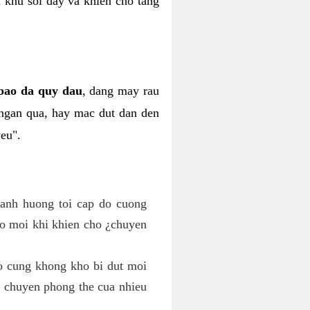
 khu soi day va khien cho tang
bao da quy dau
, dang may rau
 ngan qua, hay mac dut dan den
yeu".
anh huong toi cap do cuong
so moi khi khien cho ¿chuyen
 cung khong kho bi dut moi
i chuyen phong the cua nhieu