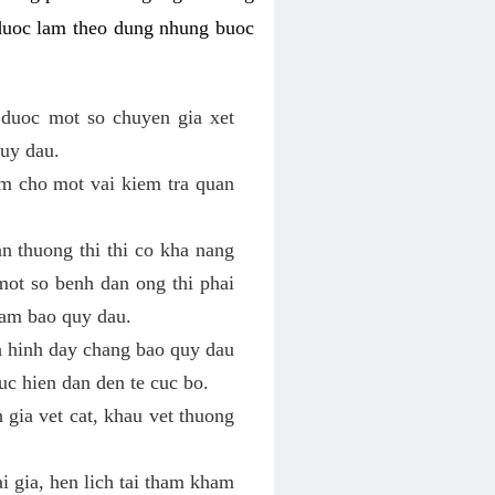
g duoc lam theo dung nhung buoc
 duoc mot so chuyen gia xet
quy dau.
am cho mot vai kiem tra quan
n thuong thi thi co kha nang
mot so benh dan ong thi phai
ham bao quy dau.
nh hinh day chang bao quy dau
uc hien dan den te cuc bo.
 gia vet cat, khau vet thuong
i gia, hen lich tai tham kham