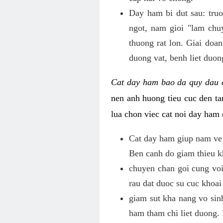
Day ham bi dut sau: tru
ngot, nam gioi "lam chu
thuong rat lon. Giai doa
duong vat, benh liet duon
Cat day ham bao da quy dau 
nen anh huong tieu cuc den ta
lua chon viec cat noi day ham
Cat day ham giup nam ve s
Ben canh do giam thieu 
chuyen chan goi cung voi
rau dat duoc su cuc khoa
giam sut kha nang vo sin
ham tham chi liet duong.