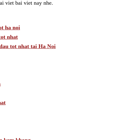
i viet bai viet nay nhe.
t ha noi
tot nhat
 dau tot nhat tai Ha Noi
n
hat
ton kem khong