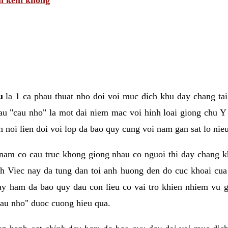
au
la 1 ca phau thuat nho doi voi muc dich khu day chang ta
u "cau nho" la mot dai niem mac voi hinh loai giong chu Y tu
n noi lien doi voi lop da bao quy cung voi nam gan sat lo nie
am co cau truc khong giong nhau co nguoi thi day chang k
h Viec nay da tung dan toi anh huong den do cuc khoai cu
ay ham da bao quy dau con lieu co vai tro khien nhiem vu 
cau nho" duoc cuong hieu qua.