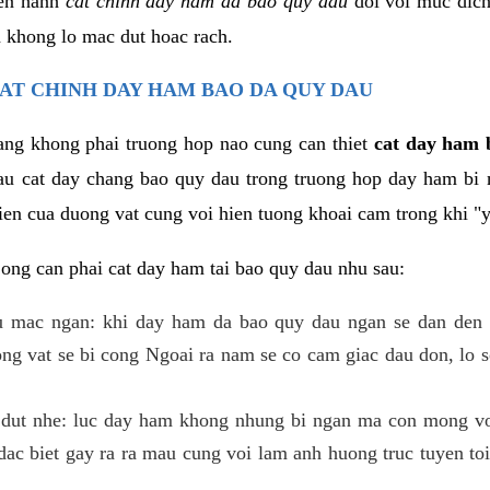
ien hanh
cat chinh day ham da bao quy dau
doi voi muc dich
a khong lo mac dut hoac rach.
AT CHINH DAY HAM BAO DA QUY DAU
ang khong phai truong hop nao cung can thiet
cat day ham 
phau cat day chang bao quy dau trong truong hop day ham bi
rien cua duong vat cung voi hien tuong khoai cam trong khi "
 ong can phai cat day ham tai bao quy dau nhu sau:
 mac ngan: khi day ham da bao quy dau ngan se dan den 
ng vat se bi cong Ngoai ra nam se co cam giac dau don, lo 
dut nhe: luc day ham khong nhung bi ngan ma con mong vo
dac biet gay ra ra mau cung voi lam anh huong truc tuyen to