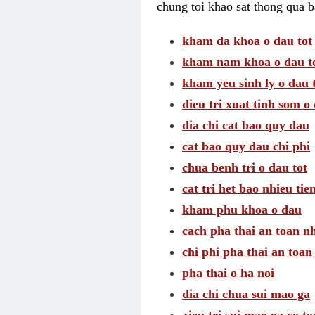
chung toi khao sat thong qua ba
kham da khoa o dau tot
kham nam khoa o dau to
kham yeu sinh ly o dau 
dieu tri xuat tinh som o
dia chi cat bao quy dau
cat bao quy dau chi phi
chua benh tri o dau tot
cat tri het bao nhieu tie
kham phu khoa o dau
cach pha thai an toan n
chi phi pha thai an toan
pha thai o ha noi
dia chi chua sui mao ga
¿ieu tri sui mao ga co 