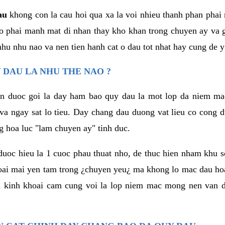
au
khong con la cau hoi qua xa la voi nhieu thanh phan pha
o phai manh mat di nhan thay kho khan trong chuyen ay va g
 nhu nhu nao va nen tien hanh cat o dau tot nhat hay cung de y
 DAU LA NHU THE NAO ?
n duoc goi la day ham bao quy dau la mot lop da niem mac
va ngay sat lo tieu. Day chang dau duong vat lieu co cong 
 hoa luc "lam chuyen ay" tinh duc.
uoc hieu la 1 cuoc phau thuat nho, de thuc hien nham khu s
hoai mai yen tam trong ¿chuyen yeu¿ ma khong lo mac dau ho
n kinh khoai cam cung voi la lop niem mac mong nen van d