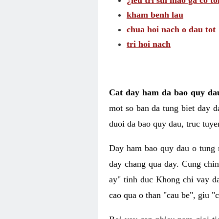
kham benh lau
chua hoi nach o dau tot
tri hoi nach
Cat day ham da bao quy d
mot so ban da tung biet day da
duoi da bao quy dau, truc tuye
Day ham bao quy dau o tung n
day chang qua day. Cung chin
ay" tinh duc Khong chi vay d
cao qua o than "cau be", giu "