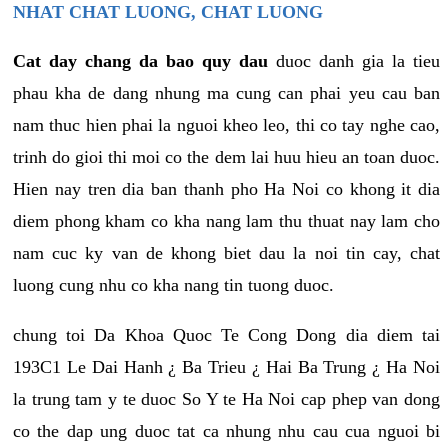
NHAT CHAT LUONG, CHAT LUONG
Cat day chang da bao quy dau
duoc danh gia la tieu
phau kha de dang nhung ma cung can phai yeu cau ban
nam thuc hien phai la nguoi kheo leo, thi co tay nghe cao,
trinh do gioi thi moi co the dem lai huu hieu an toan duoc.
Hien nay tren dia ban thanh pho Ha Noi co khong it dia
diem phong kham co kha nang lam thu thuat nay lam cho
nam cuc ky van de khong biet dau la noi tin cay, chat
luong cung nhu co kha nang tin tuong duoc.
chung toi Da Khoa Quoc Te Cong Dong dia diem tai
193C1 Le Dai Hanh ¿ Ba Trieu ¿ Hai Ba Trung ¿ Ha Noi
la trung tam y te duoc So Y te Ha Noi cap phep van dong
co the dap ung duoc tat ca nhung nhu cau cua nguoi bi