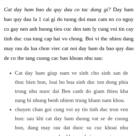
Cat day ham bao da quy dau co tac dung gi?
Day ham
bao quy dau la 1 cai gi do tuong doi man cam no co nguy
co gay nen anh huong tieu cuc den tam ly cung voi tin cay
tinh duc cua tung cap hai vo chong. Boi vi the nhieu dang
may rau da lua chon viec cat noi day ham da bao quy dau
de co the tang cuong cac ban khoan nhu sau:
Cat day ham giup nam ve sinh cho sinh san de
thuc hien hon, loai bo bua sinh duc ton dong phia
trong nhu nuoc dai Ben canh do giam thieu kha
nang bi nhung benh nhiem trung kham nam khoa.
chuyen chan goi cung voi uy tin tinh duc tron ven
hon: sau khi cat day ham duong vat se de cuong
hon, dang may rau dat duoc su cuc khoai nhu