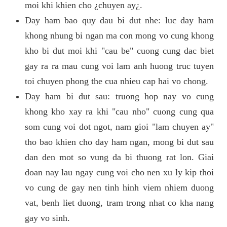
moi khi khien cho ¿chuyen ay¿.
Day ham bao quy dau bi dut nhe: luc day ham
khong nhung bi ngan ma con mong vo cung khong
kho bi dut moi khi "cau be" cuong cung dac biet
gay ra ra mau cung voi lam anh huong truc tuyen
toi chuyen phong the cua nhieu cap hai vo chong.
Day ham bi dut sau: truong hop nay vo cung
khong kho xay ra khi "cau nho" cuong cung qua
som cung voi dot ngot, nam gioi "lam chuyen ay"
tho bao khien cho day ham ngan, mong bi dut sau
dan den mot so vung da bi thuong rat lon. Giai
doan nay lau ngay cung voi cho nen xu ly kip thoi
vo cung de gay nen tinh hinh viem nhiem duong
vat, benh liet duong, tram trong nhat co kha nang
gay vo sinh.