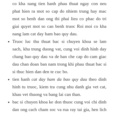
co kha nang tien hanh phau thuat ngay con neu
phat hien ra mot so cap do nhiem trung hay mac
mot so benh dan ong thi phai lieu co phac do tri
giai quyet mot so can benh truoc Roi moi co kha
nang lam cat day ham bao quy dau.
Truoc luc thu thuat bac si chuyen khoa se lam
sach, khu trung duong vat, cung voi dinh hinh day
chang bao quy dau va de han che cap do cam giac
dau chan doan ban nam trong khi phau thuat bac si
si thuc hien dan den te cuc bo.
tien hanh
cat day ham da bao quy dau
theo dinh
hinh tu truoc, kiem tra cung nhu danh gia vet cat,
khau vet thuong va bang lai can than.
bac si chuyen khoa ke don thuoc cung voi chi dinh
dan ong cach cham soc va rua ray tai gia, hen lich