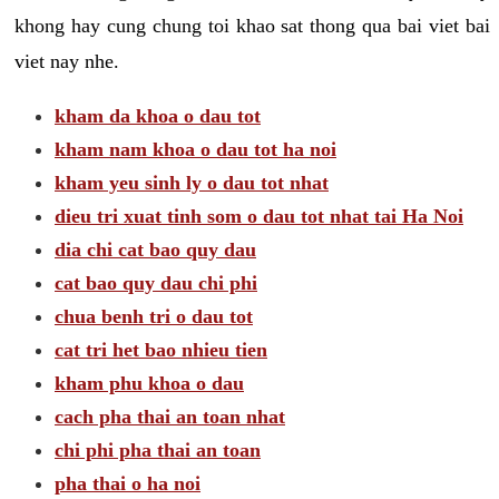
khong hay cung chung toi khao sat thong qua bai viet bai
viet nay nhe.
kham da khoa o dau tot
kham nam khoa o dau tot ha noi
kham yeu sinh ly o dau tot nhat
dieu tri xuat tinh som o dau tot nhat tai Ha Noi
dia chi cat bao quy dau
cat bao quy dau chi phi
chua benh tri o dau tot
cat tri het bao nhieu tien
kham phu khoa o dau
cach pha thai an toan nhat
chi phi pha thai an toan
pha thai o ha noi