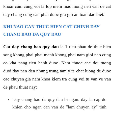
khoai cam cung voi la lop niem mac mong nen van de cat
day chang cung can phai duoc giu gin an toan dac biet.
KHI NAO CAN THUC HIEN CAT CHINH DAY
CHANG BAO DA QUY DAU
Cat day chang bao quy dau
la 1 tieu phau de thuc hien
song khong phai phai manh khong phai nam gioi nao cung
co kha nang tien hanh duoc. Nam thuoc cac doi tuong
duoi day nen den nhung trung tam y te chat luong de duoc
cac chuyen gia nam khoa kiem tra cung voi tu van ve van
de phau thuat nay:
Day chang bao da quy dau bi ngan: day la cap do
khien cho ngan can van de "lam chuyen ay" tinh