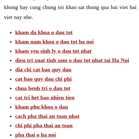
khong hay cung chung toi khao sat thong qua bai viet bai
viet nay nhe.
kham da khoa o dau tot
kham nam khoa o dau tot ha noi
kham yeu sinh ly o dau tot nhat
dieu tri xuat tinh som o dau tot nhat tai Ha Noi
dia chi cat bao quy dau
cat bao quy dau chi phi
chua benh tri o dau tot
cat tri het bao nhieu tien
kham phu khoa o dau
cach pha thai an toan nhat
chi phi pha thai an toan
pha thai o ha noi