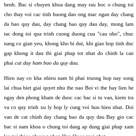
benh. Bac si chuyen khoa dang may rau hoc o chung toi
cho thay voi cac tinh huong dan ong mac ngan day chang
da bao quy dau, day chang bao quy dau day, mong lam
tac dong toi qua trinh cuong duong cua "cau nho", chuc
nang co gian yeu, khong kho bi dut, khi giao hop tinh duc
gap khong it dau thi giai phap tot nhat do chinh la can
phai
cat day ham bao da quy dau.
Hien nay co kha nhieu nam bi phai truong hop nay song
lai chua biet giai quyet nhu the nao Boi vi the hay lien he
ngay den phong kham de duoc cac bac si tu van, kiem tra
va co quy trinh xu ly hop ly cung voi huu hieu nhat. Doi
van de cat chinh day chang bao da quy dau Bay gio cac
bac si nam khoa o chung toi dang ap dung giai phap xam