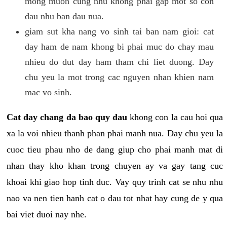
mong muon cung nhu khong phai gap mot so con
dau nhu ban dau nua.
giam sut kha nang vo sinh tai ban nam gioi: cat
day ham de nam khong bi phai muc do chay mau
nhieu do dut day ham tham chi liet duong. Day
chu yeu la mot trong cac nguyen nhan khien nam
mac vo sinh.
Cat day chang da bao quy dau
khong con la cau hoi qua
xa la voi nhieu thanh phan phai manh nua. Day chu yeu la
cuoc tieu phau nho de dang giup cho phai manh mat di
nhan thay kho khan trong chuyen ay va gay tang cuc
khoai khi giao hop tinh duc. Vay quy trinh cat se nhu nhu
nao va nen tien hanh cat o dau tot nhat hay cung de y qua
bai viet duoi nay nhe.