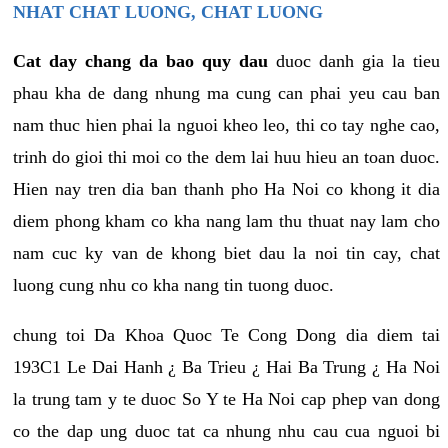
NHAT CHAT LUONG, CHAT LUONG
Cat day chang da bao quy dau
duoc danh gia la tieu
phau kha de dang nhung ma cung can phai yeu cau ban
nam thuc hien phai la nguoi kheo leo, thi co tay nghe cao,
trinh do gioi thi moi co the dem lai huu hieu an toan duoc.
Hien nay tren dia ban thanh pho Ha Noi co khong it dia
diem phong kham co kha nang lam thu thuat nay lam cho
nam cuc ky van de khong biet dau la noi tin cay, chat
luong cung nhu co kha nang tin tuong duoc.
chung toi Da Khoa Quoc Te Cong Dong dia diem tai
193C1 Le Dai Hanh ¿ Ba Trieu ¿ Hai Ba Trung ¿ Ha Noi
la trung tam y te duoc So Y te Ha Noi cap phep van dong
co the dap ung duoc tat ca nhung nhu cau cua nguoi bi