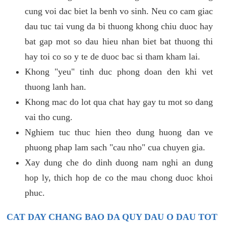
cung voi dac biet la benh vo sinh. Neu co cam giac
dau tuc tai vung da bi thuong khong chiu duoc hay
bat gap mot so dau hieu nhan biet bat thuong thi
hay toi co so y te de duoc bac si tham kham lai.
Khong "yeu" tinh duc phong doan den khi vet
thuong lanh han.
Khong mac do lot qua chat hay gay tu mot so dang
vai tho cung.
Nghiem tuc thuc hien theo dung huong dan ve
phuong phap lam sach "cau nho" cua chuyen gia.
Xay dung che do dinh duong nam nghi an dung
hop ly, thich hop de co the mau chong duoc khoi
phuc.
CAT DAY CHANG BAO DA QUY DAU O DAU TOT