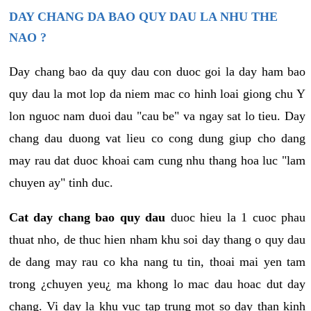
DAY CHANG DA BAO QUY DAU LA NHU THE
NAO ?
Day chang bao da quy dau con duoc goi la day ham bao
quy dau la mot lop da niem mac co hinh loai giong chu Y
lon nguoc nam duoi dau "cau be" va ngay sat lo tieu. Day
chang dau duong vat lieu co cong dung giup cho dang
may rau dat duoc khoai cam cung nhu thang hoa luc "lam
chuyen ay" tinh duc.
Cat day chang bao quy dau
duoc hieu la 1 cuoc phau
thuat nho, de thuc hien nham khu soi day thang o quy dau
de dang may rau co kha nang tu tin, thoai mai yen tam
trong ¿chuyen yeu¿ ma khong lo mac dau hoac dut day
chang. Vi day la khu vuc tap trung mot so day than kinh