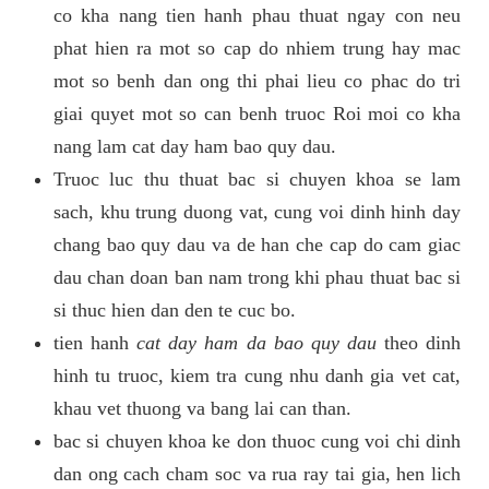
co kha nang tien hanh phau thuat ngay con neu
phat hien ra mot so cap do nhiem trung hay mac
mot so benh dan ong thi phai lieu co phac do tri
giai quyet mot so can benh truoc Roi moi co kha
nang lam cat day ham bao quy dau.
Truoc luc thu thuat bac si chuyen khoa se lam
sach, khu trung duong vat, cung voi dinh hinh day
chang bao quy dau va de han che cap do cam giac
dau chan doan ban nam trong khi phau thuat bac si
si thuc hien dan den te cuc bo.
tien hanh
cat day ham da bao quy dau
theo dinh
hinh tu truoc, kiem tra cung nhu danh gia vet cat,
khau vet thuong va bang lai can than.
bac si chuyen khoa ke don thuoc cung voi chi dinh
dan ong cach cham soc va rua ray tai gia, hen lich