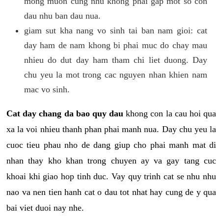
mong muon cung nhu khong phai gap mot so con
dau nhu ban dau nua.
giam sut kha nang vo sinh tai ban nam gioi: cat
day ham de nam khong bi phai muc do chay mau
nhieu do dut day ham tham chi liet duong. Day
chu yeu la mot trong cac nguyen nhan khien nam
mac vo sinh.
Cat day chang da bao quy dau
khong con la cau hoi qua
xa la voi nhieu thanh phan phai manh nua. Day chu yeu la
cuoc tieu phau nho de dang giup cho phai manh mat di
nhan thay kho khan trong chuyen ay va gay tang cuc
khoai khi giao hop tinh duc. Vay quy trinh cat se nhu nhu
nao va nen tien hanh cat o dau tot nhat hay cung de y qua
bai viet duoi nay nhe.