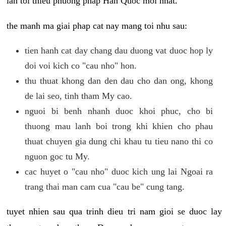
lan toi thieu phuong phap Han Quoc moi nhat.
the manh ma giai phap cat nay mang toi nhu sau:
tien hanh cat day chang dau duong vat duoc hop ly
doi voi kich co "cau nho" hon.
thu thuat khong dan den dau cho dan ong, khong
de lai seo, tinh tham My cao.
nguoi bi benh nhanh duoc khoi phuc, cho bi
thuong mau lanh boi trong khi khien cho phau
thuat chuyen gia dung chi khau tu tieu nano thi co
nguon goc tu My.
cac huyet o "cau nho" duoc kich ung lai Ngoai ra
trang thai man cam cua "cau be" cung tang.
tuyet nhien sau qua trinh dieu tri nam gioi se duoc lay