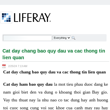
Skip to Content
Cat day chang bao quy dau va cac thong tin lien
quan - Welcome
Cat day chang bao quy dau va cac thong tin
lien quan
2/25/24 7:13 AM
Cat day chang bao quy dau va cac thong tin lien quan
Cat day ham bao quy dau
la mot tieu phau duoc dang ke
nam gioi biet den va dung o khoang thoi gian Bay gio.
Vay thu thuat nay la nhu nao co tac dung hay anh huong
toi cuoc song cung voi suc khoe cua canh may rau hay