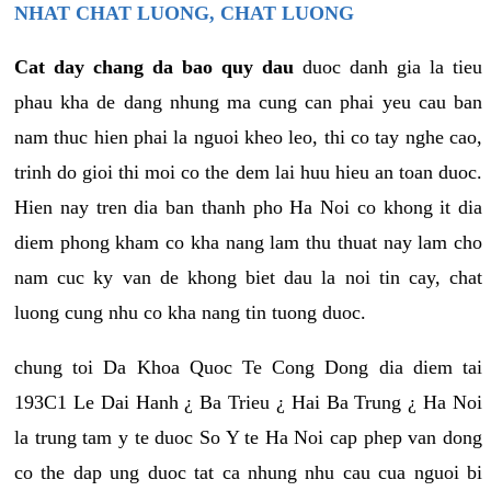
NHAT CHAT LUONG, CHAT LUONG
Cat day chang da bao quy dau
duoc danh gia la tieu
phau kha de dang nhung ma cung can phai yeu cau ban
nam thuc hien phai la nguoi kheo leo, thi co tay nghe cao,
trinh do gioi thi moi co the dem lai huu hieu an toan duoc.
Hien nay tren dia ban thanh pho Ha Noi co khong it dia
diem phong kham co kha nang lam thu thuat nay lam cho
nam cuc ky van de khong biet dau la noi tin cay, chat
luong cung nhu co kha nang tin tuong duoc.
chung toi Da Khoa Quoc Te Cong Dong dia diem tai
193C1 Le Dai Hanh ¿ Ba Trieu ¿ Hai Ba Trung ¿ Ha Noi
la trung tam y te duoc So Y te Ha Noi cap phep van dong
co the dap ung duoc tat ca nhung nhu cau cua nguoi bi