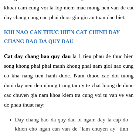
khoai cam cung voi la lop niem mac mong nen van de cat
day chang cung can phai duoc giu gin an toan dac biet.
KHI NAO CAN THUC HIEN CAT CHINH DAY
CHANG BAO DA QUY DAU
Cat day chang bao quy dau
la 1 tieu phau de thuc hien
song khong phai phai manh khong phai nam gioi nao cung
co kha nang tien hanh duoc. Nam thuoc cac doi tuong
duoi day nen den nhung trung tam y te chat luong de duoc
cac chuyen gia nam khoa kiem tra cung voi tu van ve van
de phau thuat nay:
Day chang bao da quy dau bi ngan: day la cap do
khien cho ngan can van de "lam chuyen ay" tinh