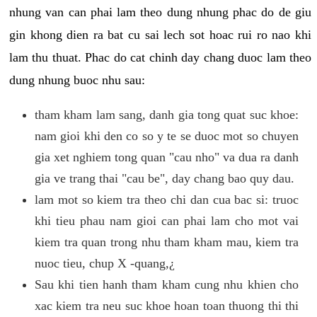
nhung van can phai lam theo dung nhung phac do de giu
gin khong dien ra bat cu sai lech sot hoac rui ro nao khi
lam thu thuat. Phac do cat chinh day chang duoc lam theo
dung nhung buoc nhu sau:
tham kham lam sang, danh gia tong quat suc khoe:
nam gioi khi den co so y te se duoc mot so chuyen
gia xet nghiem tong quan "cau nho" va dua ra danh
gia ve trang thai "cau be", day chang bao quy dau.
lam mot so kiem tra theo chi dan cua bac si: truoc
khi tieu phau nam gioi can phai lam cho mot vai
kiem tra quan trong nhu tham kham mau, kiem tra
nuoc tieu, chup X -quang,¿
Sau khi tien hanh tham kham cung nhu khien cho
xac kiem tra neu suc khoe hoan toan thuong thi thi