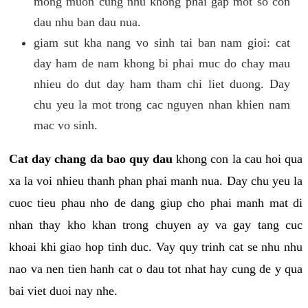
mong muon cung nhu khong phai gap mot so con
dau nhu ban dau nua.
giam sut kha nang vo sinh tai ban nam gioi: cat
day ham de nam khong bi phai muc do chay mau
nhieu do dut day ham tham chi liet duong. Day
chu yeu la mot trong cac nguyen nhan khien nam
mac vo sinh.
Cat day chang da bao quy dau
khong con la cau hoi qua
xa la voi nhieu thanh phan phai manh nua. Day chu yeu la
cuoc tieu phau nho de dang giup cho phai manh mat di
nhan thay kho khan trong chuyen ay va gay tang cuc
khoai khi giao hop tinh duc. Vay quy trinh cat se nhu nhu
nao va nen tien hanh cat o dau tot nhat hay cung de y qua
bai viet duoi nay nhe.