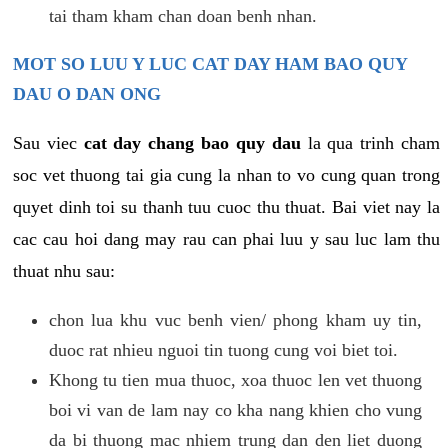
tai tham kham chan doan benh nhan.
MOT SO LUU Y LUC CAT DAY HAM BAO QUY
DAU O DAN ONG
Sau viec
cat day chang bao quy dau
la qua trinh cham
soc vet thuong tai gia cung la nhan to vo cung quan trong
quyet dinh toi su thanh tuu cuoc thu thuat. Bai viet nay la
cac cau hoi dang may rau can phai luu y sau luc lam thu
thuat nhu sau:
chon lua khu vuc benh vien/ phong kham uy tin,
duoc rat nhieu nguoi tin tuong cung voi biet toi.
Khong tu tien mua thuoc, xoa thuoc len vet thuong
boi vi van de lam nay co kha nang khien cho vung
da bi thuong mac nhiem trung dan den liet duong