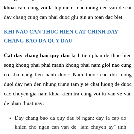
khoai cam cung voi la lop niem mac mong nen van de cat
day chang cung can phai duoc giu gin an toan dac biet.
KHI NAO CAN THUC HIEN CAT CHINH DAY
CHANG BAO DA QUY DAU
Cat day chang bao quy dau
la 1 tieu phau de thuc hien
song khong phai phai manh khong phai nam gioi nao cung
co kha nang tien hanh duoc. Nam thuoc cac doi tuong
duoi day nen den nhung trung tam y te chat luong de duoc
cac chuyen gia nam khoa kiem tra cung voi tu van ve van
de phau thuat nay:
Day chang bao da quy dau bi ngan: day la cap do
khien cho ngan can van de "lam chuyen ay" tinh