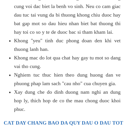
cung voi dac biet la benh vo sinh. Neu co cam giac
dau tuc tai vung da bi thuong khong chiu duoc hay
bat gap mot so dau hieu nhan biet bat thuong thi
hay toi co so y te de duoc bac si tham kham lai.
Khong "yeu" tinh duc phong doan den khi vet
thuong lanh han.
Khong mac do lot qua chat hay gay tu mot so dang
vai tho cung.
Nghiem tuc thuc hien theo dung huong dan ve
phuong phap lam sach "cau nho" cua chuyen gia.
Xay dung che do dinh duong nam nghi an dung
hop ly, thich hop de co the mau chong duoc khoi
phuc.
CAT DAY CHANG BAO DA QUY DAU O DAU TOT