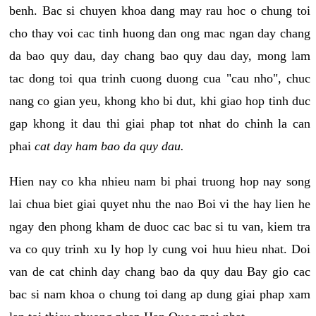
benh. Bac si chuyen khoa dang may rau hoc o chung toi
cho thay voi cac tinh huong dan ong mac ngan day chang
da bao quy dau, day chang bao quy dau day, mong lam
tac dong toi qua trinh cuong duong cua "cau nho", chuc
nang co gian yeu, khong kho bi dut, khi giao hop tinh duc
gap khong it dau thi giai phap tot nhat do chinh la can
phai
cat day ham bao da quy dau.
Hien nay co kha nhieu nam bi phai truong hop nay song
lai chua biet giai quyet nhu the nao Boi vi the hay lien he
ngay den phong kham de duoc cac bac si tu van, kiem tra
va co quy trinh xu ly hop ly cung voi huu hieu nhat. Doi
van de cat chinh day chang bao da quy dau Bay gio cac
bac si nam khoa o chung toi dang ap dung giai phap xam