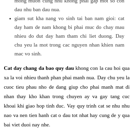
mong muon cung nhu khong phai gap mot so con
dau nhu ban dau nua.
giam sut kha nang vo sinh tai ban nam gioi: cat
day ham de nam khong bi phai muc do chay mau
nhieu do dut day ham tham chi liet duong. Day
chu yeu la mot trong cac nguyen nhan khien nam
mac vo sinh.
Cat day chang da bao quy dau
khong con la cau hoi qua
xa la voi nhieu thanh phan phai manh nua. Day chu yeu la
cuoc tieu phau nho de dang giup cho phai manh mat di
nhan thay kho khan trong chuyen ay va gay tang cuc
khoai khi giao hop tinh duc. Vay quy trinh cat se nhu nhu
nao va nen tien hanh cat o dau tot nhat hay cung de y qua
bai viet duoi nay nhe.