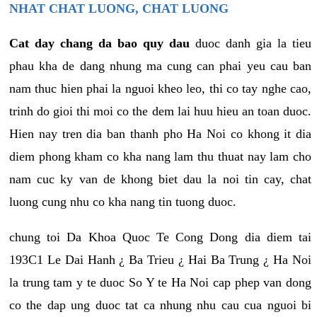
NHAT CHAT LUONG, CHAT LUONG
Cat day chang da bao quy dau
duoc danh gia la tieu
phau kha de dang nhung ma cung can phai yeu cau ban
nam thuc hien phai la nguoi kheo leo, thi co tay nghe cao,
trinh do gioi thi moi co the dem lai huu hieu an toan duoc.
Hien nay tren dia ban thanh pho Ha Noi co khong it dia
diem phong kham co kha nang lam thu thuat nay lam cho
nam cuc ky van de khong biet dau la noi tin cay, chat
luong cung nhu co kha nang tin tuong duoc.
chung toi Da Khoa Quoc Te Cong Dong dia diem tai
193C1 Le Dai Hanh ¿ Ba Trieu ¿ Hai Ba Trung ¿ Ha Noi
la trung tam y te duoc So Y te Ha Noi cap phep van dong
co the dap ung duoc tat ca nhung nhu cau cua nguoi bi