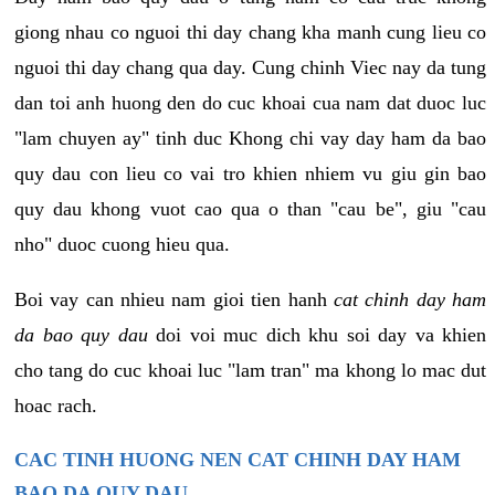
giong nhau co nguoi thi day chang kha manh cung lieu co
nguoi thi day chang qua day. Cung chinh Viec nay da tung
dan toi anh huong den do cuc khoai cua nam dat duoc luc
"lam chuyen ay" tinh duc Khong chi vay day ham da bao
quy dau con lieu co vai tro khien nhiem vu giu gin bao
quy dau khong vuot cao qua o than "cau be", giu "cau
nho" duoc cuong hieu qua.
Boi vay can nhieu nam gioi tien hanh
cat chinh day ham
da bao quy dau
doi voi muc dich khu soi day va khien
cho tang do cuc khoai luc "lam tran" ma khong lo mac dut
hoac rach.
CAC TINH HUONG NEN CAT CHINH DAY HAM
BAO DA QUY DAU