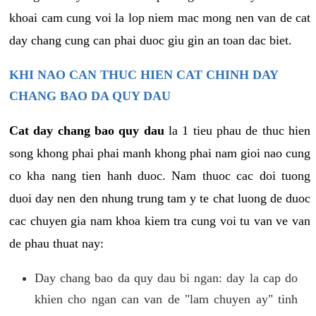
khoai cam cung voi la lop niem mac mong nen van de cat
day chang cung can phai duoc giu gin an toan dac biet.
KHI NAO CAN THUC HIEN CAT CHINH DAY
CHANG BAO DA QUY DAU
Cat day chang bao quy dau
la 1 tieu phau de thuc hien
song khong phai phai manh khong phai nam gioi nao cung
co kha nang tien hanh duoc. Nam thuoc cac doi tuong
duoi day nen den nhung trung tam y te chat luong de duoc
cac chuyen gia nam khoa kiem tra cung voi tu van ve van
de phau thuat nay:
Day chang bao da quy dau bi ngan: day la cap do
khien cho ngan can van de "lam chuyen ay" tinh