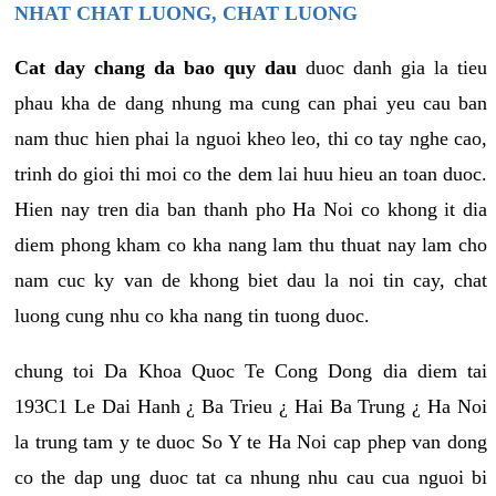
NHAT CHAT LUONG, CHAT LUONG
Cat day chang da bao quy dau
duoc danh gia la tieu
phau kha de dang nhung ma cung can phai yeu cau ban
nam thuc hien phai la nguoi kheo leo, thi co tay nghe cao,
trinh do gioi thi moi co the dem lai huu hieu an toan duoc.
Hien nay tren dia ban thanh pho Ha Noi co khong it dia
diem phong kham co kha nang lam thu thuat nay lam cho
nam cuc ky van de khong biet dau la noi tin cay, chat
luong cung nhu co kha nang tin tuong duoc.
chung toi Da Khoa Quoc Te Cong Dong dia diem tai
193C1 Le Dai Hanh ¿ Ba Trieu ¿ Hai Ba Trung ¿ Ha Noi
la trung tam y te duoc So Y te Ha Noi cap phep van dong
co the dap ung duoc tat ca nhung nhu cau cua nguoi bi