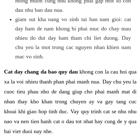
mong muon cung nhu khong phai gap mot so con
dau nhu ban dau nua.
giam sut kha nang vo sinh tai ban nam gioi: cat
day ham de nam khong bi phai muc do chay mau
nhieu do dut day ham tham chi liet duong. Day
chu yeu la mot trong cac nguyen nhan khien nam
mac vo sinh.
Cat day chang da bao quy dau
khong con la cau hoi qua
xa la voi nhieu thanh phan phai manh nua. Day chu yeu la
cuoc tieu phau nho de dang giup cho phai manh mat di
nhan thay kho khan trong chuyen ay va gay tang cuc
khoai khi giao hop tinh duc. Vay quy trinh cat se nhu nhu
nao va nen tien hanh cat o dau tot nhat hay cung de y qua
bai viet duoi nay nhe.