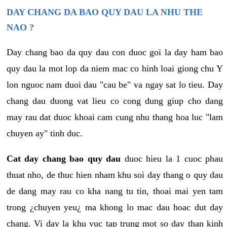
DAY CHANG DA BAO QUY DAU LA NHU THE
NAO ?
Day chang bao da quy dau con duoc goi la day ham bao
quy dau la mot lop da niem mac co hinh loai giong chu Y
lon nguoc nam duoi dau "cau be" va ngay sat lo tieu. Day
chang dau duong vat lieu co cong dung giup cho dang
may rau dat duoc khoai cam cung nhu thang hoa luc "lam
chuyen ay" tinh duc.
Cat day chang bao quy dau
duoc hieu la 1 cuoc phau
thuat nho, de thuc hien nham khu soi day thang o quy dau
de dang may rau co kha nang tu tin, thoai mai yen tam
trong ¿chuyen yeu¿ ma khong lo mac dau hoac dut day
chang. Vi day la khu vuc tap trung mot so day than kinh