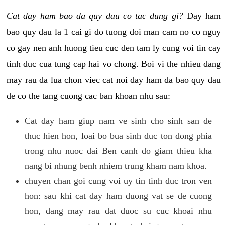
Cat day ham bao da quy dau co tac dung gi?
Day ham
bao quy dau la 1 cai gi do tuong doi man cam no co nguy
co gay nen anh huong tieu cuc den tam ly cung voi tin cay
tinh duc cua tung cap hai vo chong. Boi vi the nhieu dang
may rau da lua chon viec cat noi day ham da bao quy dau
de co the tang cuong cac ban khoan nhu sau:
Cat day ham giup nam ve sinh cho sinh san de
thuc hien hon, loai bo bua sinh duc ton dong phia
trong nhu nuoc dai Ben canh do giam thieu kha
nang bi nhung benh nhiem trung kham nam khoa.
chuyen chan goi cung voi uy tin tinh duc tron ven
hon: sau khi cat day ham duong vat se de cuong
hon, dang may rau dat duoc su cuc khoai nhu