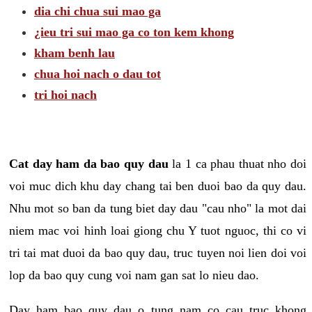
dia chi chua sui mao ga
¿ieu tri sui mao ga co ton kem khong
kham benh lau
chua hoi nach o dau tot
tri hoi nach
Cat day ham da bao quy dau
la 1 ca phau thuat nho doi
voi muc dich khu day chang tai ben duoi bao da quy dau.
Nhu mot so ban da tung biet day dau "cau nho" la mot dai
niem mac voi hinh loai giong chu Y tuot nguoc, thi co vi
tri tai mat duoi da bao quy dau, truc tuyen noi lien doi voi
lop da bao quy cung voi nam gan sat lo nieu dao.
Day ham bao quy dau o tung nam co cau truc khong