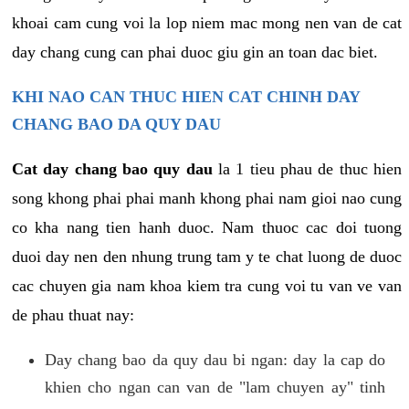
khoai cam cung voi la lop niem mac mong nen van de cat
day chang cung can phai duoc giu gin an toan dac biet.
KHI NAO CAN THUC HIEN CAT CHINH DAY
CHANG BAO DA QUY DAU
Cat day chang bao quy dau
la 1 tieu phau de thuc hien
song khong phai phai manh khong phai nam gioi nao cung
co kha nang tien hanh duoc. Nam thuoc cac doi tuong
duoi day nen den nhung trung tam y te chat luong de duoc
cac chuyen gia nam khoa kiem tra cung voi tu van ve van
de phau thuat nay:
Day chang bao da quy dau bi ngan: day la cap do
khien cho ngan can van de "lam chuyen ay" tinh