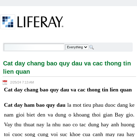
Skip to Content
Cat day chang bao quy dau va cac thong tin lien
quan - Welcome
Cat day chang bao quy dau va cac thong tin
lien quan
2/25/24 7:13 AM
Cat day chang bao quy dau va cac thong tin lien quan
Cat day ham bao quy dau
la mot tieu phau duoc dang ke
nam gioi biet den va dung o khoang thoi gian Bay gio.
Vay thu thuat nay la nhu nao co tac dung hay anh huong
toi cuoc song cung voi suc khoe cua canh may rau hay