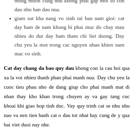
mong muon cung nhu khong phai gap mot so con
dau nhu ban dau nua.
giam sut kha nang vo sinh tai ban nam gioi: cat
day ham de nam khong bi phai muc do chay mau
nhieu do dut day ham tham chi liet duong. Day
chu yeu la mot trong cac nguyen nhan khien nam
mac vo sinh.
Cat day chang da bao quy dau
khong con la cau hoi qua
xa la voi nhieu thanh phan phai manh nua. Day chu yeu la
cuoc tieu phau nho de dang giup cho phai manh mat di
nhan thay kho khan trong chuyen ay va gay tang cuc
khoai khi giao hop tinh duc. Vay quy trinh cat se nhu nhu
nao va nen tien hanh cat o dau tot nhat hay cung de y qua
bai viet duoi nay nhe.