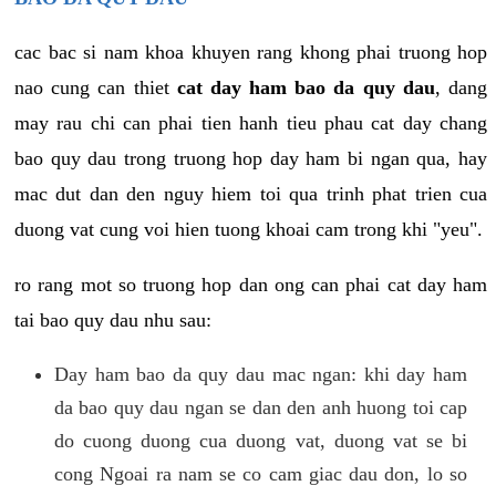
cac bac si nam khoa khuyen rang khong phai truong hop
nao cung can thiet
cat day ham bao da quy dau
, dang
may rau chi can phai tien hanh tieu phau cat day chang
bao quy dau trong truong hop day ham bi ngan qua, hay
mac dut dan den nguy hiem toi qua trinh phat trien cua
duong vat cung voi hien tuong khoai cam trong khi "yeu".
ro rang mot so truong hop dan ong can phai cat day ham
tai bao quy dau nhu sau:
Day ham bao da quy dau mac ngan: khi day ham
da bao quy dau ngan se dan den anh huong toi cap
do cuong duong cua duong vat, duong vat se bi
cong Ngoai ra nam se co cam giac dau don, lo so