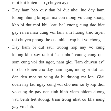
moi khi khien cho ¿chuyen ay¿.
Day ham bao quy dau bi dut nhe: luc day ham
khong nhung bi ngan ma con mong vo cung khong
kho bi dut moi khi "cau be" cuong cung dac biet
gay ra ra mau cung voi lam anh huong truc tuyen
toi chuyen phong the cua nhieu cap hai vo chong.
Day ham bi dut sau: truong hop nay vo cung
khong kho xay ra khi "cau nho" cuong cung qua
som cung voi dot ngot, nam gioi "lam chuyen ay"
tho bao khien cho day ham ngan, mong bi dut sau
dan den mot so vung da bi thuong rat lon. Giai
doan nay lau ngay cung voi cho nen xu ly kip thoi
vo cung de gay nen tinh hinh viem nhiem duong
vat, benh liet duong, tram trong nhat co kha nang
gay vo sinh.