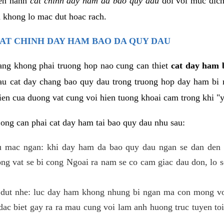
ien hanh
cat chinh day ham da bao quy dau
doi voi muc dich
a khong lo mac dut hoac rach.
AT CHINH DAY HAM BAO DA QUY DAU
ang khong phai truong hop nao cung can thiet
cat day ham 
phau cat day chang bao quy dau trong truong hop day ham bi
rien cua duong vat cung voi hien tuong khoai cam trong khi "
 ong can phai cat day ham tai bao quy dau nhu sau:
 mac ngan: khi day ham da bao quy dau ngan se dan den 
ng vat se bi cong Ngoai ra nam se co cam giac dau don, lo 
dut nhe: luc day ham khong nhung bi ngan ma con mong vo
dac biet gay ra ra mau cung voi lam anh huong truc tuyen to