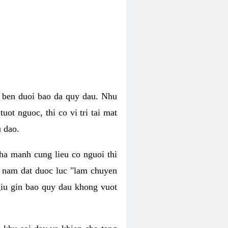
i ben duoi bao da quy dau. Nhu
ot nguoc, thi co vi tri tai mat
u dao.
ha manh cung lieu co nguoi thi
a nam dat duoc luc "lam chuyen
giu gin bao quy dau khong vuot