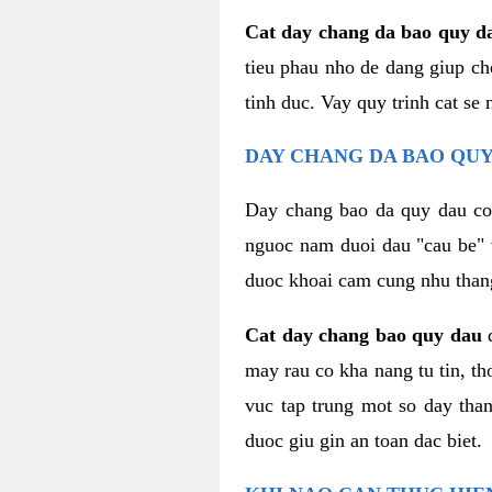
Cat day chang da bao quy d
tieu phau nho de dang giup ch
tinh duc. Vay quy trinh cat se
DAY CHANG DA BAO QUY
Day chang bao da quy dau co
nguoc nam duoi dau "cau be" 
duoc khoai cam cung nhu thang
Cat day chang bao quy dau
d
may rau co kha nang tu tin, t
vuc tap trung mot so day tha
duoc giu gin an toan dac biet.