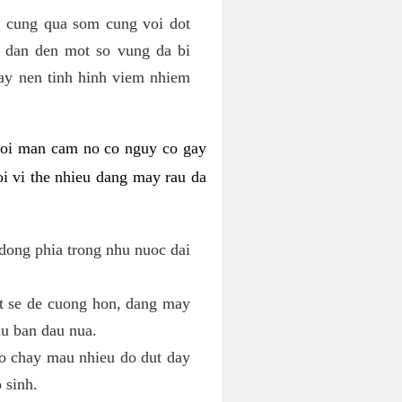
g cung qua som cung voi dot
 dan den mot so vung da bi
gay nen tinh hinh viem nhiem
doi man cam no co nguy co gay
oi vi the nhieu dang may rau da
 dong phia trong nhu nuoc dai
at se de cuong hon, dang may
u ban dau nua.
do chay mau nhieu do dut day
 sinh.