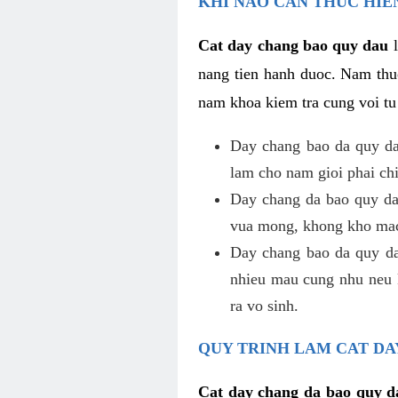
KHI NAO CAN THUC HIE
Cat day chang bao quy dau
nang tien hanh duoc. Nam thu
nam khoa kiem tra cung voi tu
Day chang bao da quy da
lam cho nam gioi phai ch
Day chang da bao quy da
vua mong, khong kho mac 
Day chang bao da quy da
nhieu mau cung nhu neu k
ra vo sinh.
QUY TRINH LAM CAT DA
Cat day chang da bao quy 