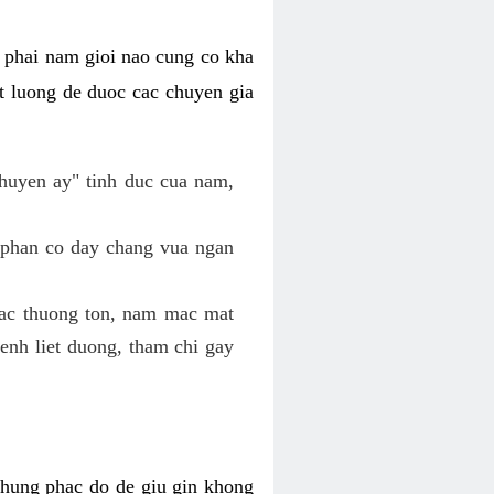
 phai nam gioi nao cung co kha
t luong de duoc cac chuyen gia
huyen ay" tinh duc cua nam,
 phan co day chang vua ngan
mac thuong ton, nam mac mat
nh liet duong, tham chi gay
nhung phac do de giu gin khong