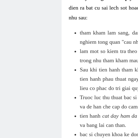
dien ra bat cu sai lech sot h
nhu sau:
tham kham lam sang, dan
nghiem tong quan "cau nho
lam mot so kiem tra theo
trong nhu tham kham mau,
Sau khi tien hanh tham k
tien hanh phau thuat nga
lieu co phac do tri giai 
Truoc luc thu thuat bac s
va de han che cap do cam 
tien hanh
cat day ham da
va bang lai can than.
bac si chuyen khoa ke don