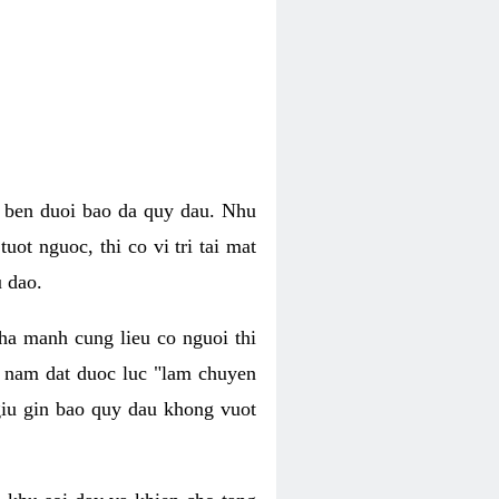
i ben duoi bao da quy dau. Nhu
ot nguoc, thi co vi tri tai mat
u dao.
ha manh cung lieu co nguoi thi
a nam dat duoc luc "lam chuyen
giu gin bao quy dau khong vuot