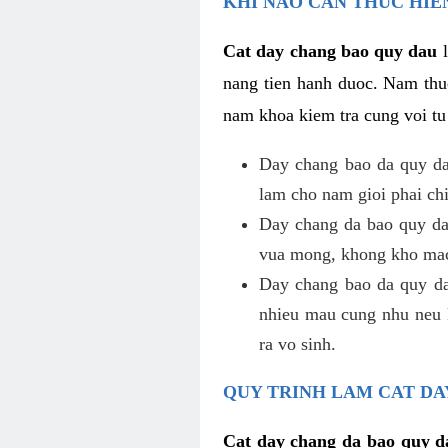
KHI NAO CAN THUC HIE
Cat day chang bao quy dau
nang tien hanh duoc. Nam thu
nam khoa kiem tra cung voi tu
Day chang bao da quy da
lam cho nam gioi phai ch
Day chang da bao quy da
vua mong, khong kho mac 
Day chang bao da quy da
nhieu mau cung nhu neu k
ra vo sinh.
QUY TRINH LAM CAT DA
Cat day chang da bao quy 