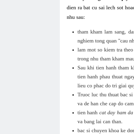
dien ra bat cu sai lech sot h
nhu sau:
tham kham lam sang, dan
nghiem tong quan "cau nho
lam mot so kiem tra theo
trong nhu tham kham mau,
Sau khi tien hanh tham k
tien hanh phau thuat nga
lieu co phac do tri giai 
Truoc luc thu thuat bac s
va de han che cap do cam 
tien hanh
cat day ham da
va bang lai can than.
bac si chuyen khoa ke don