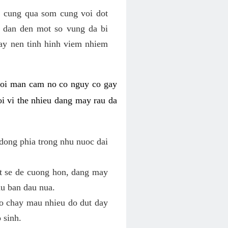
g cung qua som cung voi dot
 dan den mot so vung da bi
gay nen tinh hinh viem nhiem
doi man cam no co nguy co gay
oi vi the nhieu dang may rau da
 dong phia trong nhu nuoc dai
at se de cuong hon, dang may
u ban dau nua.
do chay mau nhieu do dut day
 sinh.