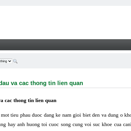
a cac thong tin lien quan - Welcome
au va cac thong tin lien quan
a cac thong tin lien quan
 mot tieu phau duoc dang ke nam gioi biet den va dung o kh
dung hay anh huong toi cuoc song cung voi suc khoe cua c