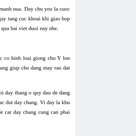
i manh nua. Day chu yeu la cuoc
ay tang cuc khoai khi giao hop
 qua bai viet duoi nay nhe.
 co hinh loai giong chu Y lon
dung giup cho dang may rau dat
oi day thang o quy dau de dang
ac dut day chang. Vi day la khu
e cat day chang cung can phai