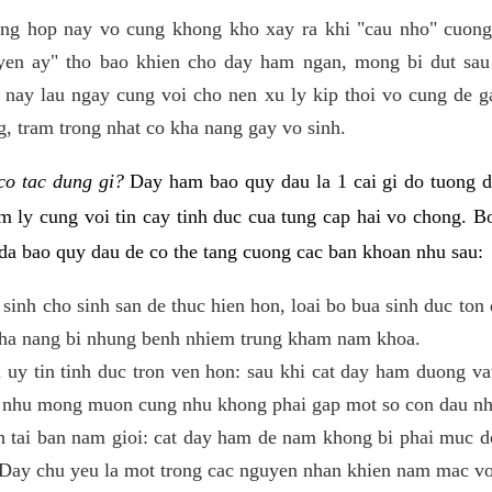
ong hop nay vo cung khong kho xay ra khi "cau nho" cuon
yen ay" tho bao khien cho day ham ngan, mong bi dut sau
n nay lau ngay cung voi cho nen xu ly kip thoi vo cung de 
g, tram trong nhat co kha nang gay vo sinh.
co tac dung gi?
Day ham bao quy dau la 1 cai gi do tuong 
m ly cung voi tin cay tinh duc cua tung cap hai vo chong. B
 da bao quy dau de co the tang cuong cac ban khoan nhu sau:
inh cho sinh san de thuc hien hon, loai bo bua sinh duc ton
kha nang bi nhung benh nhiem trung kham nam khoa.
 uy tin tinh duc tron ven hon: sau khi cat day ham duong v
i nhu mong muon cung nhu khong phai gap mot so con dau nh
h tai ban nam gioi: cat day ham de nam khong bi phai muc 
 Day chu yeu la mot trong cac nguyen nhan khien nam mac vo