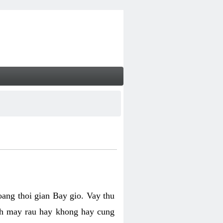
oang thoi gian Bay gio. Vay thu
anh may rau hay khong hay cung