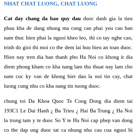
NHAT CHAT LUONG, CHAT LUONG
Cat day chang da bao quy dau
duoc danh gia la tieu
phau kha de dang nhung ma cung can phai yeu cau ban
nam thuc hien phai la nguoi kheo leo, thi co tay nghe cao,
trinh do gioi thi moi co the dem lai huu hieu an toan duoc.
Hien nay tren dia ban thanh pho Ha Noi co khong it dia
diem phong kham co kha nang lam thu thuat nay lam cho
nam cuc ky van de khong biet dau la noi tin cay, chat
luong cung nhu co kha nang tin tuong duoc.
chung toi Da Khoa Quoc Te Cong Dong dia diem tai
193C1 Le Dai Hanh ¿ Ba Trieu ¿ Hai Ba Trung ¿ Ha Noi
la trung tam y te duoc So Y te Ha Noi cap phep van dong
co the dap ung duoc tat ca nhung nhu cau cua nguoi bi