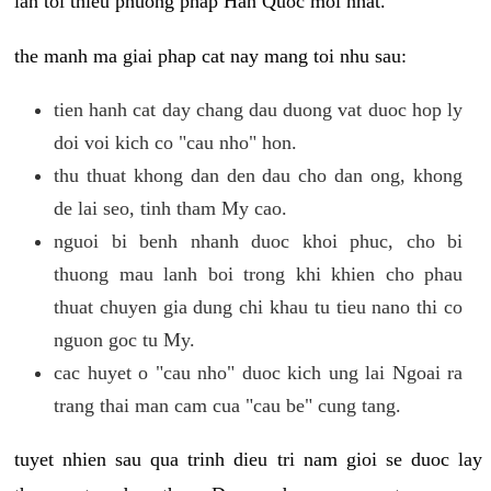
lan toi thieu phuong phap Han Quoc moi nhat.
the manh ma giai phap cat nay mang toi nhu sau:
tien hanh cat day chang dau duong vat duoc hop ly
doi voi kich co "cau nho" hon.
thu thuat khong dan den dau cho dan ong, khong
de lai seo, tinh tham My cao.
nguoi bi benh nhanh duoc khoi phuc, cho bi
thuong mau lanh boi trong khi khien cho phau
thuat chuyen gia dung chi khau tu tieu nano thi co
nguon goc tu My.
cac huyet o "cau nho" duoc kich ung lai Ngoai ra
trang thai man cam cua "cau be" cung tang.
tuyet nhien sau qua trinh dieu tri nam gioi se duoc lay