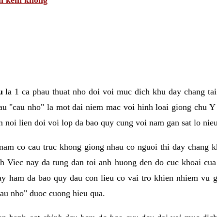
au
la 1 ca phau thuat nho doi voi muc dich khu day chang ta
u "cau nho" la mot dai niem mac voi hinh loai giong chu Y tu
n noi lien doi voi lop da bao quy cung voi nam gan sat lo nie
am co cau truc khong giong nhau co nguoi thi day chang k
h Viec nay da tung dan toi anh huong den do cuc khoai cu
ay ham da bao quy dau con lieu co vai tro khien nhiem vu 
cau nho" duoc cuong hieu qua.