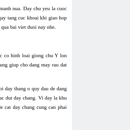
i manh nua. Day chu yeu la cuoc
ay tang cuc khoai khi giao hop
 qua bai viet duoi nay nhe.
 co hinh loai giong chu Y lon
dung giup cho dang may rau dat
oi day thang o quy dau de dang
ac dut day chang. Vi day la khu
e cat day chang cung can phai