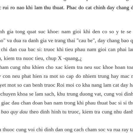
oac rui ro nao khi lam thu thuat. Phac do cat chinh day chan
h gia tong quat suc khoe: nam gioi khi den co so y te se
" va dua ra danh gia ve trang thai "cau be", day chang bao 
 chi dan cua bac si: truoc khi tieu phau nam gioi can phai l
 kiem tra nuoc tieu, chup X -quang,¿
ham cung nhu khien cho xac kiem tra neu suc khoe hoan toa
y con neu phat hien ra mot so cap do nhiem trung hay mac 
quyet mot so can benh truoc Roi moi co kha nang lam cat day 
i chuyen khoa se lam sach, khu trung duong vat, cung voi di
giac dau chan doan ban nam trong khi phau thuat bac si si th
 bao quy dau
theo dinh hinh tu truoc, kiem tra cung nhu danh
 thuoc cung voi chi dinh dan ong cach cham soc va rua ray ta