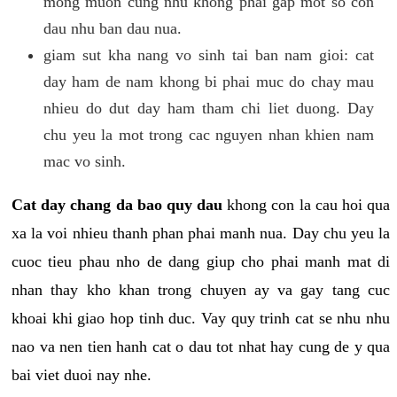
mong muon cung nhu khong phai gap mot so con
dau nhu ban dau nua.
giam sut kha nang vo sinh tai ban nam gioi: cat
day ham de nam khong bi phai muc do chay mau
nhieu do dut day ham tham chi liet duong. Day
chu yeu la mot trong cac nguyen nhan khien nam
mac vo sinh.
Cat day chang da bao quy dau
khong con la cau hoi qua
xa la voi nhieu thanh phan phai manh nua. Day chu yeu la
cuoc tieu phau nho de dang giup cho phai manh mat di
nhan thay kho khan trong chuyen ay va gay tang cuc
khoai khi giao hop tinh duc. Vay quy trinh cat se nhu nhu
nao va nen tien hanh cat o dau tot nhat hay cung de y qua
bai viet duoi nay nhe.