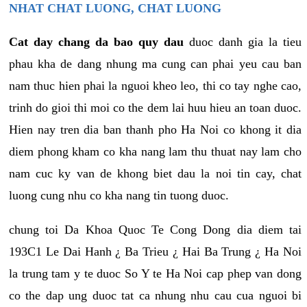
NHAT CHAT LUONG, CHAT LUONG
Cat day chang da bao quy dau
duoc danh gia la tieu
phau kha de dang nhung ma cung can phai yeu cau ban
nam thuc hien phai la nguoi kheo leo, thi co tay nghe cao,
trinh do gioi thi moi co the dem lai huu hieu an toan duoc.
Hien nay tren dia ban thanh pho Ha Noi co khong it dia
diem phong kham co kha nang lam thu thuat nay lam cho
nam cuc ky van de khong biet dau la noi tin cay, chat
luong cung nhu co kha nang tin tuong duoc.
chung toi Da Khoa Quoc Te Cong Dong dia diem tai
193C1 Le Dai Hanh ¿ Ba Trieu ¿ Hai Ba Trung ¿ Ha Noi
la trung tam y te duoc So Y te Ha Noi cap phep van dong
co the dap ung duoc tat ca nhung nhu cau cua nguoi bi