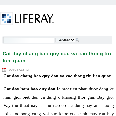
Skip to Content
Cat day chang bao quy dau va cac thong tin lien
quan - Welcome
Cat day chang bao quy dau va cac thong tin
lien quan
2/25/24 7:13 AM
Cat day chang bao quy dau va cac thong tin lien quan
Cat day ham bao quy dau
la mot tieu phau duoc dang ke
nam gioi biet den va dung o khoang thoi gian Bay gio.
Vay thu thuat nay la nhu nao co tac dung hay anh huong
toi cuoc song cung voi suc khoe cua canh may rau hay