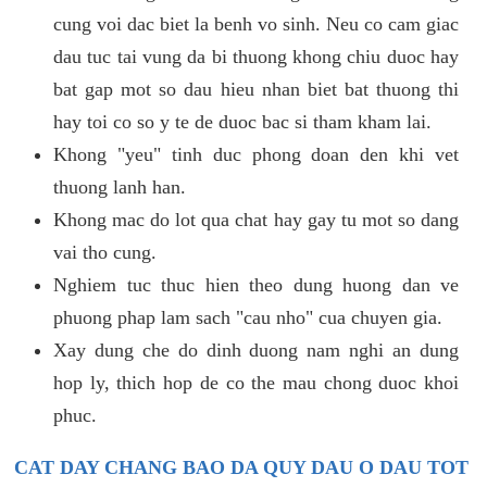
cung voi dac biet la benh vo sinh. Neu co cam giac
dau tuc tai vung da bi thuong khong chiu duoc hay
bat gap mot so dau hieu nhan biet bat thuong thi
hay toi co so y te de duoc bac si tham kham lai.
Khong "yeu" tinh duc phong doan den khi vet
thuong lanh han.
Khong mac do lot qua chat hay gay tu mot so dang
vai tho cung.
Nghiem tuc thuc hien theo dung huong dan ve
phuong phap lam sach "cau nho" cua chuyen gia.
Xay dung che do dinh duong nam nghi an dung
hop ly, thich hop de co the mau chong duoc khoi
phuc.
CAT DAY CHANG BAO DA QUY DAU O DAU TOT