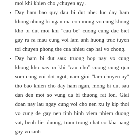
moi khi khien cho ¿chuyen ay¿.
Day ham bao quy dau bi dut nhe: luc day ham
khong nhung bi ngan ma con mong vo cung khong
kho bi dut moi khi "cau be" cuong cung dac biet
gay ra ra mau cung voi lam anh huong truc tuyen
toi chuyen phong the cua nhieu cap hai vo chong.
Day ham bi dut sau: truong hop nay vo cung
khong kho xay ra khi "cau nho" cuong cung qua
som cung voi dot ngot, nam gioi "lam chuyen ay"
tho bao khien cho day ham ngan, mong bi dut sau
dan den mot so vung da bi thuong rat lon. Giai
doan nay lau ngay cung voi cho nen xu ly kip thoi
vo cung de gay nen tinh hinh viem nhiem duong
vat, benh liet duong, tram trong nhat co kha nang
gay vo sinh.