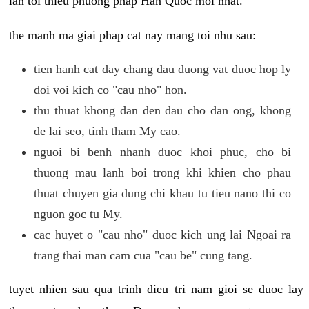
lan toi thieu phuong phap Han Quoc moi nhat.
the manh ma giai phap cat nay mang toi nhu sau:
tien hanh cat day chang dau duong vat duoc hop ly
doi voi kich co "cau nho" hon.
thu thuat khong dan den dau cho dan ong, khong
de lai seo, tinh tham My cao.
nguoi bi benh nhanh duoc khoi phuc, cho bi
thuong mau lanh boi trong khi khien cho phau
thuat chuyen gia dung chi khau tu tieu nano thi co
nguon goc tu My.
cac huyet o "cau nho" duoc kich ung lai Ngoai ra
trang thai man cam cua "cau be" cung tang.
tuyet nhien sau qua trinh dieu tri nam gioi se duoc lay