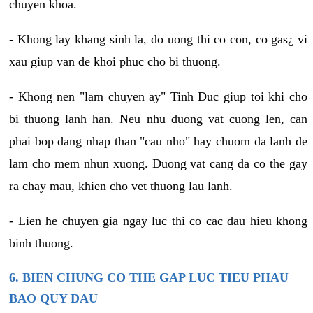
chuyen khoa.
- Khong lay khang sinh la, do uong thi co con, co gas¿ vi
xau giup van de khoi phuc cho bi thuong.
- Khong nen "lam chuyen ay" Tinh Duc giup toi khi cho
bi thuong lanh han. Neu nhu duong vat cuong len, can
phai bop dang nhap than "cau nho" hay chuom da lanh de
lam cho mem nhun xuong. Duong vat cang da co the gay
ra chay mau, khien cho vet thuong lau lanh.
- Lien he chuyen gia ngay luc thi co cac dau hieu khong
binh thuong.
6. BIEN CHUNG CO THE GAP LUC TIEU PHAU
BAO QUY DAU