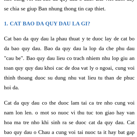
se chia se giup Ban nhung thong tin cap thiet.
1. CAT BAO DA QUY DAU LA GI?
Cat bao da quy dau la phau thuat y te duoc lay de cat bo
da bao quy dau. Bao da quy dau la lop da che phu dau
"cau be". Bao quy dau lieu co trach nhiem nhu lop giu an
toan quy quy dau khoi cac de doa vat ly o ngoai, cung voi
thinh thoang duoc su dung nhu vat lieu tu than de phuc
hoi da.
Cat da quy dau co the duoc lam tai ca tre nho cung voi
nam lon len. o mot so nuoc vi thu tuc ton giao hay van
hoa ma tre nho khi sinh ra se duoc cat da quy dau. Cat
bao quy dau o Chau a cung voi tai nuoc ta it hay bat gap