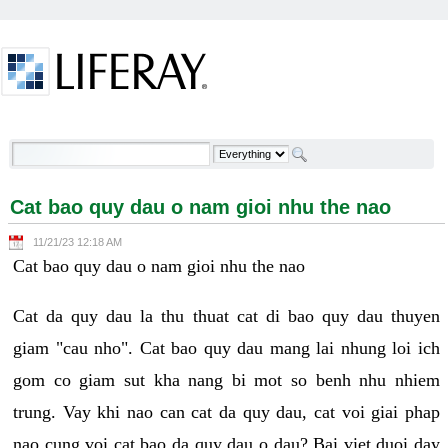
Skip to Content
Cat bao quy dau o nam gioi nhu the nao - Welcome
Cat bao quy dau o nam gioi nhu the nao
11/21/23 12:18 AM
Cat bao quy dau o nam gioi nhu the nao
Cat da quy dau la thu thuat cat di bao quy dau thuyen
giam "cau nho". Cat bao quy dau mang lai nhung loi ich
gom co giam sut kha nang bi mot so benh nhu nhiem
trung. Vay khi nao can cat da quy dau, cat voi giai phap
nao cung voi cat bao da quy dau o dau? Bai viet duoi day