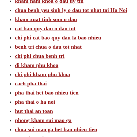
kham nam khoa o dau uy tin
chua benh yeu sinh ly o dau tot nhat tai Ha Noi
kham xuat tinh som o dau
cat bao quy dau o dau tot
chi phi cat bao quy dau la bao nhieu
benh tri chua o dau tot nhat
chi phi chua benh tri
di kham phu khoa
chi phi kham phu khoa
cach pha thai
pha thai het bao nhieu tien
pha thai o ha noi
hut thai an toan
phong kham sui mao ga
chua sui mao ga het bao nhieu tien