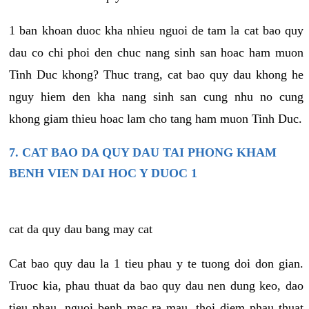
1 ban khoan duoc kha nhieu nguoi de tam la cat bao quy
dau co chi phoi den chuc nang sinh san hoac ham muon
Tinh Duc khong? Thuc trang, cat bao quy dau khong he
nguy hiem den kha nang sinh san cung nhu no cung
khong giam thieu hoac lam cho tang ham muon Tinh Duc.
7. CAT BAO DA QUY DAU TAI PHONG KHAM
BENH VIEN DAI HOC Y DUOC 1
cat da quy dau bang may cat
Cat bao quy dau la 1 tieu phau y te tuong doi don gian.
Truoc kia, phau thuat da bao quy dau nen dung keo, dao
tieu phau, nguoi benh mac ra mau, thoi diem phau thuat