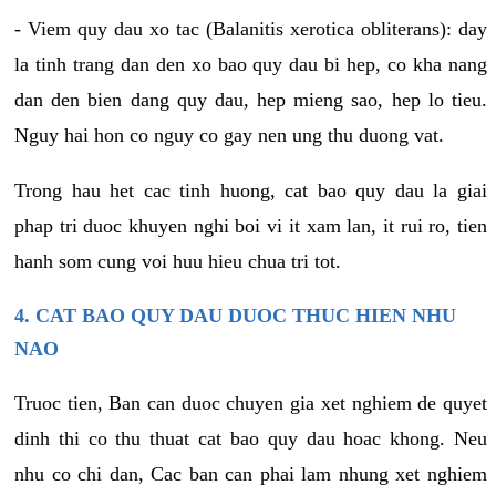
- Viem quy dau xo tac (Balanitis xerotica obliterans): day
la tinh trang dan den xo bao quy dau bi hep, co kha nang
dan den bien dang quy dau, hep mieng sao, hep lo tieu.
Nguy hai hon co nguy co gay nen ung thu duong vat.
Trong hau het cac tinh huong, cat bao quy dau la giai
phap tri duoc khuyen nghi boi vi it xam lan, it rui ro, tien
hanh som cung voi huu hieu chua tri tot.
4. CAT BAO QUY DAU DUOC THUC HIEN NHU
NAO
Truoc tien, Ban can duoc chuyen gia xet nghiem de quyet
dinh thi co thu thuat cat bao quy dau hoac khong. Neu
nhu co chi dan, Cac ban can phai lam nhung xet nghiem