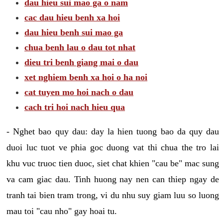
dau hieu sui mao ga o nam
cac dau hieu benh xa hoi
dau hieu benh sui mao ga
chua benh lau o dau tot nhat
dieu tri benh giang mai o dau
xet nghiem benh xa hoi o ha noi
cat tuyen mo hoi nach o dau
cach tri hoi nach hieu qua
- Nghet bao quy dau: day la hien tuong bao da quy dau
duoi luc tuot ve phia goc duong vat thi chua the tro lai
khu vuc truoc tien duoc, siet chat khien "cau be" mac sung
va cam giac dau. Tinh huong nay nen can thiep ngay de
tranh tai bien tram trong, vi du nhu suy giam luu so luong
mau toi "cau nho" gay hoai tu.