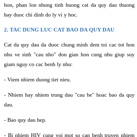
hon, phan lon nhung tinh huong cat da quy dau thuong
hay duoc chi dinh do ly vi y hoc.
2. TAC DUNG LUC CAT BAO DA QUY DAU
Cat da quy dau da duoc chung minh dem toi cac tot hon
nhu ve sinh "cau nho" don gian hon cung nhu giup suy
giam nguy co cac benh ly nhu:
- Viem nhiem duong tiet nieu.
- Nhiem hay nhiem trung dau "cau be" hoac bao da quy
dau.
- Bao quy dau hep.
- Bi nhiem HIV cung voi mot so can benh truyen nhiem