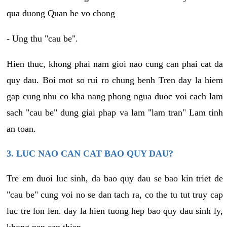
qua duong Quan he vo chong
- Ung thu "cau be".
Hien thuc, khong phai nam gioi nao cung can phai cat da
quy dau. Boi mot so rui ro chung benh Tren day la hiem
gap cung nhu co kha nang phong ngua duoc voi cach lam
sach "cau be" dung giai phap va lam "lam tran" Lam tinh
an toan.
3. LUC NAO CAN CAT BAO QUY DAU?
Tre em duoi luc sinh, da bao quy dau se bao kin triet de
"cau be" cung voi no se dan tach ra, co the tu tut truy cap
luc tre lon len. day la hien tuong hep bao quy dau sinh ly,
khong nen can thiep.