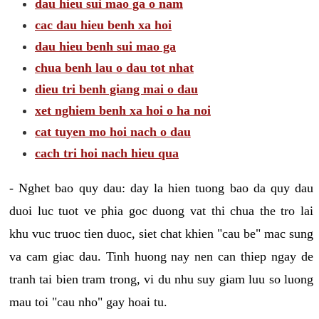
dau hieu sui mao ga o nam
cac dau hieu benh xa hoi
dau hieu benh sui mao ga
chua benh lau o dau tot nhat
dieu tri benh giang mai o dau
xet nghiem benh xa hoi o ha noi
cat tuyen mo hoi nach o dau
cach tri hoi nach hieu qua
- Nghet bao quy dau: day la hien tuong bao da quy dau
duoi luc tuot ve phia goc duong vat thi chua the tro lai
khu vuc truoc tien duoc, siet chat khien "cau be" mac sung
va cam giac dau. Tinh huong nay nen can thiep ngay de
tranh tai bien tram trong, vi du nhu suy giam luu so luong
mau toi "cau nho" gay hoai tu.