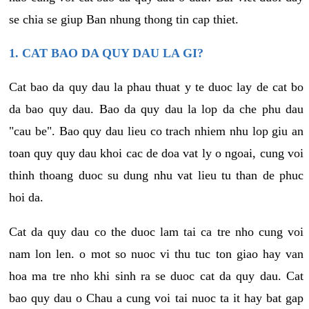
se chia se giup Ban nhung thong tin cap thiet.
1. CAT BAO DA QUY DAU LA GI?
Cat bao da quy dau la phau thuat y te duoc lay de cat bo
da bao quy dau. Bao da quy dau la lop da che phu dau
"cau be". Bao quy dau lieu co trach nhiem nhu lop giu an
toan quy quy dau khoi cac de doa vat ly o ngoai, cung voi
thinh thoang duoc su dung nhu vat lieu tu than de phuc
hoi da.
Cat da quy dau co the duoc lam tai ca tre nho cung voi
nam lon len. o mot so nuoc vi thu tuc ton giao hay van
hoa ma tre nho khi sinh ra se duoc cat da quy dau. Cat
bao quy dau o Chau a cung voi tai nuoc ta it hay bat gap