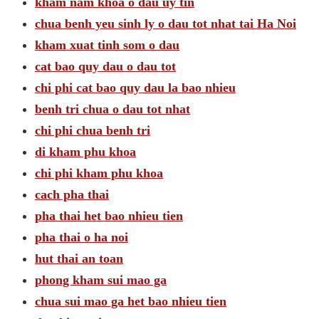
kham nam khoa o dau uy tin
chua benh yeu sinh ly o dau tot nhat tai Ha Noi
kham xuat tinh som o dau
cat bao quy dau o dau tot
chi phi cat bao quy dau la bao nhieu
benh tri chua o dau tot nhat
chi phi chua benh tri
di kham phu khoa
chi phi kham phu khoa
cach pha thai
pha thai het bao nhieu tien
pha thai o ha noi
hut thai an toan
phong kham sui mao ga
chua sui mao ga het bao nhieu tien