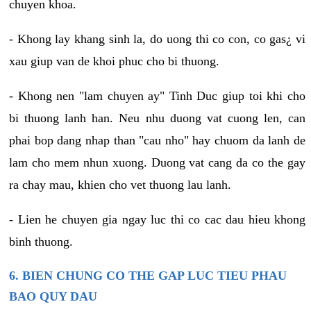
chuyen khoa.
- Khong lay khang sinh la, do uong thi co con, co gas¿ vi
xau giup van de khoi phuc cho bi thuong.
- Khong nen "lam chuyen ay" Tinh Duc giup toi khi cho
bi thuong lanh han. Neu nhu duong vat cuong len, can
phai bop dang nhap than "cau nho" hay chuom da lanh de
lam cho mem nhun xuong. Duong vat cang da co the gay
ra chay mau, khien cho vet thuong lau lanh.
- Lien he chuyen gia ngay luc thi co cac dau hieu khong
binh thuong.
6. BIEN CHUNG CO THE GAP LUC TIEU PHAU
BAO QUY DAU