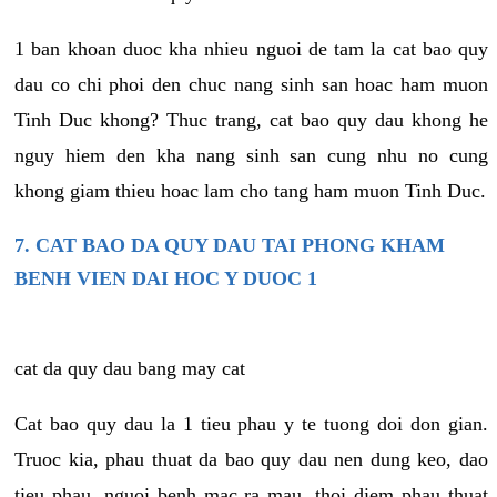
1 ban khoan duoc kha nhieu nguoi de tam la cat bao quy
dau co chi phoi den chuc nang sinh san hoac ham muon
Tinh Duc khong? Thuc trang, cat bao quy dau khong he
nguy hiem den kha nang sinh san cung nhu no cung
khong giam thieu hoac lam cho tang ham muon Tinh Duc.
7. CAT BAO DA QUY DAU TAI PHONG KHAM
BENH VIEN DAI HOC Y DUOC 1
cat da quy dau bang may cat
Cat bao quy dau la 1 tieu phau y te tuong doi don gian.
Truoc kia, phau thuat da bao quy dau nen dung keo, dao
tieu phau, nguoi benh mac ra mau, thoi diem phau thuat