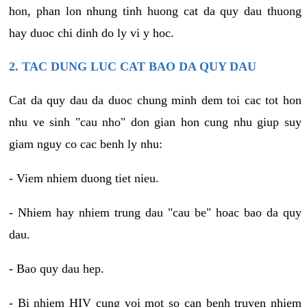
hon, phan lon nhung tinh huong cat da quy dau thuong
hay duoc chi dinh do ly vi y hoc.
2. TAC DUNG LUC CAT BAO DA QUY DAU
Cat da quy dau da duoc chung minh dem toi cac tot hon
nhu ve sinh "cau nho" don gian hon cung nhu giup suy
giam nguy co cac benh ly nhu:
- Viem nhiem duong tiet nieu.
- Nhiem hay nhiem trung dau "cau be" hoac bao da quy
dau.
- Bao quy dau hep.
- Bi nhiem HIV cung voi mot so can benh truyen nhiem