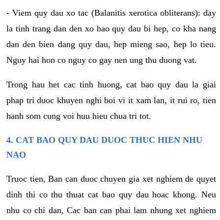
- Viem quy dau xo tac (Balanitis xerotica obliterans): day
la tinh trang dan den xo bao quy dau bi hep, co kha nang
dan den bien dang quy dau, hep mieng sao, hep lo tieu.
Nguy hai hon co nguy co gay nen ung thu duong vat.
Trong hau het cac tinh huong, cat bao quy dau la giai
phap tri duoc khuyen nghi boi vi it xam lan, it rui ro, tien
hanh som cung voi huu hieu chua tri tot.
4. CAT BAO QUY DAU DUOC THUC HIEN NHU
NAO
Truoc tien, Ban can duoc chuyen gia xet nghiem de quyet
dinh thi co thu thuat cat bao quy dau hoac khong. Neu
nhu co chi dan, Cac ban can phai lam nhung xet nghiem