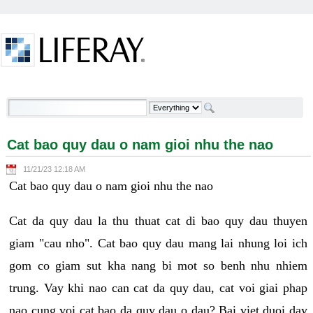
Skip to Content
Cat bao quy dau o nam gioi nhu the nao - Welcome
Cat bao quy dau o nam gioi nhu the nao
11/21/23 12:18 AM
Cat bao quy dau o nam gioi nhu the nao
Cat da quy dau la thu thuat cat di bao quy dau thuyen
giam "cau nho". Cat bao quy dau mang lai nhung loi ich
gom co giam sut kha nang bi mot so benh nhu nhiem
trung. Vay khi nao can cat da quy dau, cat voi giai phap
nao cung voi cat bao da quy dau o dau? Bai viet duoi day