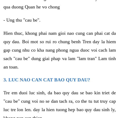
qua duong Quan he vo chong
- Ung thu "cau be".
Hien thuc, khong phai nam gioi nao cung can phai cat da
quy dau. Boi mot so rui ro chung benh Tren day la hiem
gap cung nhu co kha nang phong ngua duoc voi cach lam
sach "cau be" dung giai phap va lam "lam tran" Lam tinh
an toan.
3. LUC NAO CAN CAT BAO QUY DAU?
Tre em duoi luc sinh, da bao quy dau se bao kin triet de
"cau be" cung voi no se dan tach ra, co the tu tut truy cap
luc tre lon len. day la hien tuong hep bao quy dau sinh ly,
khong nen can thiep.