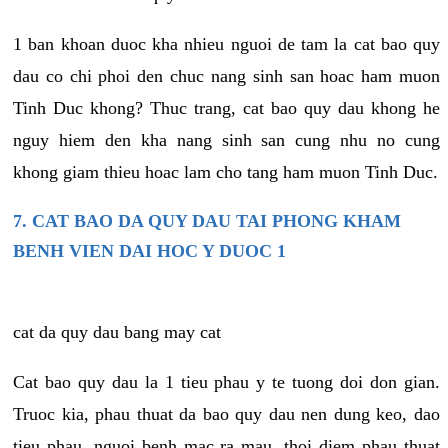
1 ban khoan duoc kha nhieu nguoi de tam la cat bao quy
dau co chi phoi den chuc nang sinh san hoac ham muon
Tinh Duc khong? Thuc trang, cat bao quy dau khong he
nguy hiem den kha nang sinh san cung nhu no cung
khong giam thieu hoac lam cho tang ham muon Tinh Duc.
7. CAT BAO DA QUY DAU TAI PHONG KHAM
BENH VIEN DAI HOC Y DUOC 1
cat da quy dau bang may cat
Cat bao quy dau la 1 tieu phau y te tuong doi don gian.
Truoc kia, phau thuat da bao quy dau nen dung keo, dao
tieu phau, nguoi benh mac ra mau, thoi diem phau thuat