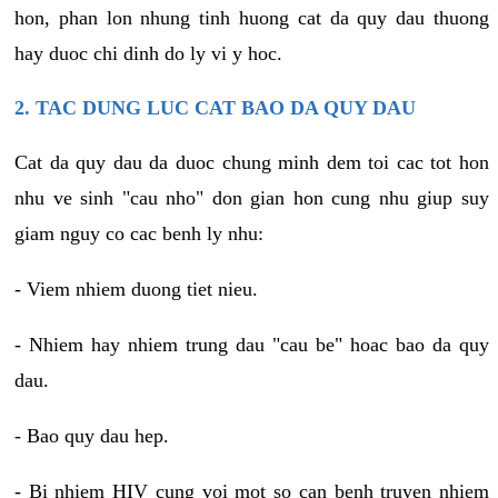
hon, phan lon nhung tinh huong cat da quy dau thuong
hay duoc chi dinh do ly vi y hoc.
2. TAC DUNG LUC CAT BAO DA QUY DAU
Cat da quy dau da duoc chung minh dem toi cac tot hon
nhu ve sinh "cau nho" don gian hon cung nhu giup suy
giam nguy co cac benh ly nhu:
- Viem nhiem duong tiet nieu.
- Nhiem hay nhiem trung dau "cau be" hoac bao da quy
dau.
- Bao quy dau hep.
- Bi nhiem HIV cung voi mot so can benh truyen nhiem