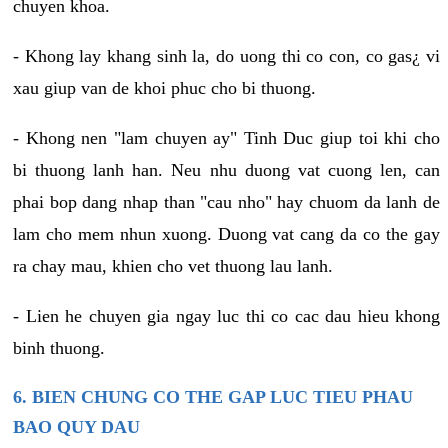
chuyen khoa.
- Khong lay khang sinh la, do uong thi co con, co gas¿ vi
xau giup van de khoi phuc cho bi thuong.
- Khong nen "lam chuyen ay" Tinh Duc giup toi khi cho
bi thuong lanh han. Neu nhu duong vat cuong len, can
phai bop dang nhap than "cau nho" hay chuom da lanh de
lam cho mem nhun xuong. Duong vat cang da co the gay
ra chay mau, khien cho vet thuong lau lanh.
- Lien he chuyen gia ngay luc thi co cac dau hieu khong
binh thuong.
6. BIEN CHUNG CO THE GAP LUC TIEU PHAU
BAO QUY DAU