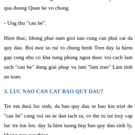
qua duong Quan he vo chong
- Ung thu "cau be".
Hien thuc, khong phai nam gioi nao cung can phai cat da
quy dau. Boi mot so rui ro chung benh Tren day la hiem
gap cung nhu co kha nang phong ngua duoc voi cach lam
sach "cau be" dung giai phap va lam "lam tran" Lam tinh
an toan.
3. LUC NAO CAN CAT BAO QUY DAU?
Tre em duoi luc sinh, da bao quy dau se bao kin triet de
"cau be" cung voi no se dan tach ra, co the tu tut truy cap
luc tre lon len. day la hien tuong hep bao quy dau sinh ly,
khong nen can thiep.