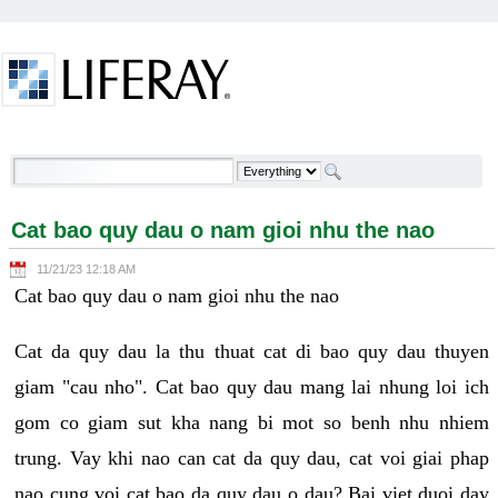
Skip to Content
Cat bao quy dau o nam gioi nhu the nao - Welcome
Cat bao quy dau o nam gioi nhu the nao
11/21/23 12:18 AM
Cat bao quy dau o nam gioi nhu the nao
Cat da quy dau la thu thuat cat di bao quy dau thuyen
giam "cau nho". Cat bao quy dau mang lai nhung loi ich
gom co giam sut kha nang bi mot so benh nhu nhiem
trung. Vay khi nao can cat da quy dau, cat voi giai phap
nao cung voi cat bao da quy dau o dau? Bai viet duoi day