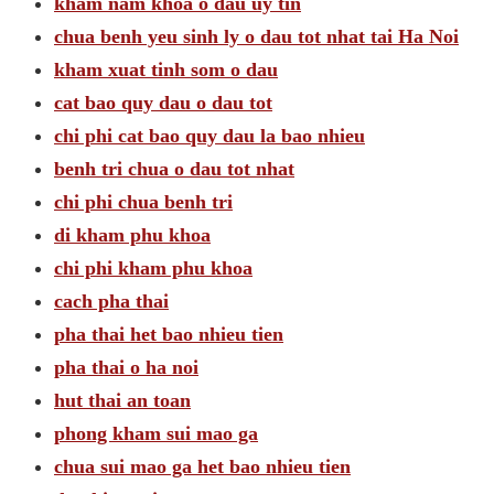
kham nam khoa o dau uy tin
chua benh yeu sinh ly o dau tot nhat tai Ha Noi
kham xuat tinh som o dau
cat bao quy dau o dau tot
chi phi cat bao quy dau la bao nhieu
benh tri chua o dau tot nhat
chi phi chua benh tri
di kham phu khoa
chi phi kham phu khoa
cach pha thai
pha thai het bao nhieu tien
pha thai o ha noi
hut thai an toan
phong kham sui mao ga
chua sui mao ga het bao nhieu tien