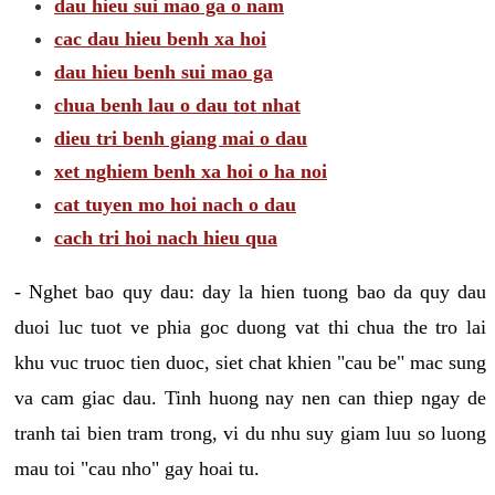
dau hieu sui mao ga o nam
cac dau hieu benh xa hoi
dau hieu benh sui mao ga
chua benh lau o dau tot nhat
dieu tri benh giang mai o dau
xet nghiem benh xa hoi o ha noi
cat tuyen mo hoi nach o dau
cach tri hoi nach hieu qua
- Nghet bao quy dau: day la hien tuong bao da quy dau
duoi luc tuot ve phia goc duong vat thi chua the tro lai
khu vuc truoc tien duoc, siet chat khien "cau be" mac sung
va cam giac dau. Tinh huong nay nen can thiep ngay de
tranh tai bien tram trong, vi du nhu suy giam luu so luong
mau toi "cau nho" gay hoai tu.