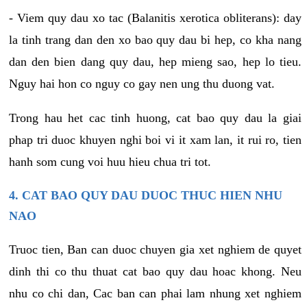
- Viem quy dau xo tac (Balanitis xerotica obliterans): day
la tinh trang dan den xo bao quy dau bi hep, co kha nang
dan den bien dang quy dau, hep mieng sao, hep lo tieu.
Nguy hai hon co nguy co gay nen ung thu duong vat.
Trong hau het cac tinh huong, cat bao quy dau la giai
phap tri duoc khuyen nghi boi vi it xam lan, it rui ro, tien
hanh som cung voi huu hieu chua tri tot.
4. CAT BAO QUY DAU DUOC THUC HIEN NHU
NAO
Truoc tien, Ban can duoc chuyen gia xet nghiem de quyet
dinh thi co thu thuat cat bao quy dau hoac khong. Neu
nhu co chi dan, Cac ban can phai lam nhung xet nghiem