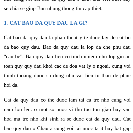
se chia se giup Ban nhung thong tin cap thiet.
1. CAT BAO DA QUY DAU LA GI?
Cat bao da quy dau la phau thuat y te duoc lay de cat bo
da bao quy dau. Bao da quy dau la lop da che phu dau
"cau be". Bao quy dau lieu co trach nhiem nhu lop giu an
toan quy quy dau khoi cac de doa vat ly o ngoai, cung voi
thinh thoang duoc su dung nhu vat lieu tu than de phuc
hoi da.
Cat da quy dau co the duoc lam tai ca tre nho cung voi
nam lon len. o mot so nuoc vi thu tuc ton giao hay van
hoa ma tre nho khi sinh ra se duoc cat da quy dau. Cat
bao quy dau o Chau a cung voi tai nuoc ta it hay bat gap