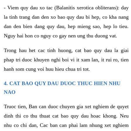
- Viem quy dau xo tac (Balanitis xerotica obliterans): day
la tinh trang dan den xo bao quy dau bi hep, co kha nang
dan den bien dang quy dau, hep mieng sao, hep lo tieu.
Nguy hai hon co nguy co gay nen ung thu duong vat.
Trong hau het cac tinh huong, cat bao quy dau la giai
phap tri duoc khuyen nghi boi vi it xam lan, it rui ro, tien
hanh som cung voi huu hieu chua tri tot.
4. CAT BAO QUY DAU DUOC THUC HIEN NHU
NAO
Truoc tien, Ban can duoc chuyen gia xet nghiem de quyet
dinh thi co thu thuat cat bao quy dau hoac khong. Neu
nhu co chi dan, Cac ban can phai lam nhung xet nghiem