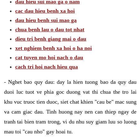
dau hieu sui mao ga o nam
cac dau hieu benh xa hoi
dau hieu benh sui mao ga
chua benh lau o dau tot nhat
dieu tri benh giang mai o dau
xet nghiem benh xa hoi o ha noi
cat tuyen mo hoi nach o dau
cach tri hoi nach hieu qua
- Nghet bao quy dau: day la hien tuong bao da quy dau
duoi luc tuot ve phia goc duong vat thi chua the tro lai
khu vuc truoc tien duoc, siet chat khien "cau be" mac sung
va cam giac dau. Tinh huong nay nen can thiep ngay de
tranh tai bien tram trong, vi du nhu suy giam luu so luong
mau toi "cau nho" gay hoai tu.