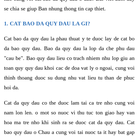
se chia se giup Ban nhung thong tin cap thiet.
1. CAT BAO DA QUY DAU LA GI?
Cat bao da quy dau la phau thuat y te duoc lay de cat bo
da bao quy dau. Bao da quy dau la lop da che phu dau
"cau be". Bao quy dau lieu co trach nhiem nhu lop giu an
toan quy quy dau khoi cac de doa vat ly o ngoai, cung voi
thinh thoang duoc su dung nhu vat lieu tu than de phuc
hoi da.
Cat da quy dau co the duoc lam tai ca tre nho cung voi
nam lon len. o mot so nuoc vi thu tuc ton giao hay van
hoa ma tre nho khi sinh ra se duoc cat da quy dau. Cat
bao quy dau o Chau a cung voi tai nuoc ta it hay bat gap