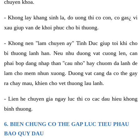
chuyen khoa.
- Khong lay khang sinh la, do uong thi co con, co gas¿ vi
xau giup van de khoi phuc cho bi thuong.
- Khong nen "lam chuyen ay" Tinh Duc giup toi khi cho
bi thuong lanh han. Neu nhu duong vat cuong len, can
phai bop dang nhap than "cau nho" hay chuom da lanh de
lam cho mem nhun xuong. Duong vat cang da co the gay
ra chay mau, khien cho vet thuong lau lanh.
- Lien he chuyen gia ngay luc thi co cac dau hieu khong
binh thuong.
6. BIEN CHUNG CO THE GAP LUC TIEU PHAU
BAO QUY DAU