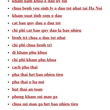
kham nam khoa o dau uy tin
chua benh yeu sinh ly o dau tot nhat tai Ha Noi
kham xuat tinh som o dau
cat bao quy dau o dau tot
chi phi cat bao quy dau la bao nhieu
benh tri chua o dau tot nhat
chi phi chua benh tri
di kham phu khoa
chi phi kham phu khoa
cach pha thai
pha thai het bao nhieu tien
pha thai o ha noi
hut thai an toan
phong kham sui mao ga
chua sui mao ga het bao nhieu tien