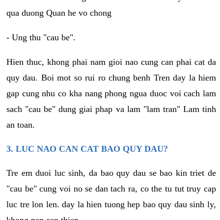
qua duong Quan he vo chong
- Ung thu "cau be".
Hien thuc, khong phai nam gioi nao cung can phai cat da
quy dau. Boi mot so rui ro chung benh Tren day la hiem
gap cung nhu co kha nang phong ngua duoc voi cach lam
sach "cau be" dung giai phap va lam "lam tran" Lam tinh
an toan.
3. LUC NAO CAN CAT BAO QUY DAU?
Tre em duoi luc sinh, da bao quy dau se bao kin triet de
"cau be" cung voi no se dan tach ra, co the tu tut truy cap
luc tre lon len. day la hien tuong hep bao quy dau sinh ly,
khong nen can thiep.