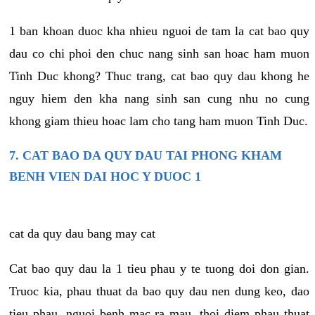
1 ban khoan duoc kha nhieu nguoi de tam la cat bao quy
dau co chi phoi den chuc nang sinh san hoac ham muon
Tinh Duc khong? Thuc trang, cat bao quy dau khong he
nguy hiem den kha nang sinh san cung nhu no cung
khong giam thieu hoac lam cho tang ham muon Tinh Duc.
7. CAT BAO DA QUY DAU TAI PHONG KHAM
BENH VIEN DAI HOC Y DUOC 1
cat da quy dau bang may cat
Cat bao quy dau la 1 tieu phau y te tuong doi don gian.
Truoc kia, phau thuat da bao quy dau nen dung keo, dao
tieu phau, nguoi benh mac ra mau, thoi diem phau thuat