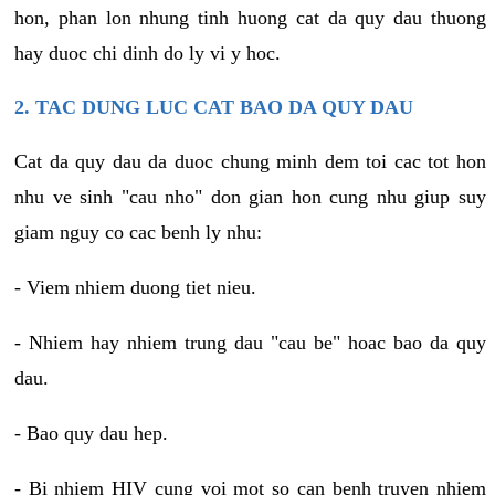
hon, phan lon nhung tinh huong cat da quy dau thuong
hay duoc chi dinh do ly vi y hoc.
2. TAC DUNG LUC CAT BAO DA QUY DAU
Cat da quy dau da duoc chung minh dem toi cac tot hon
nhu ve sinh "cau nho" don gian hon cung nhu giup suy
giam nguy co cac benh ly nhu:
- Viem nhiem duong tiet nieu.
- Nhiem hay nhiem trung dau "cau be" hoac bao da quy
dau.
- Bao quy dau hep.
- Bi nhiem HIV cung voi mot so can benh truyen nhiem