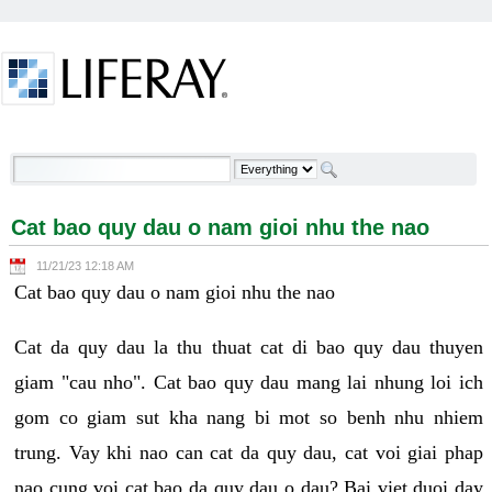
Skip to Content
Cat bao quy dau o nam gioi nhu the nao - Welcome
Cat bao quy dau o nam gioi nhu the nao
11/21/23 12:18 AM
Cat bao quy dau o nam gioi nhu the nao
Cat da quy dau la thu thuat cat di bao quy dau thuyen
giam "cau nho". Cat bao quy dau mang lai nhung loi ich
gom co giam sut kha nang bi mot so benh nhu nhiem
trung. Vay khi nao can cat da quy dau, cat voi giai phap
nao cung voi cat bao da quy dau o dau? Bai viet duoi day