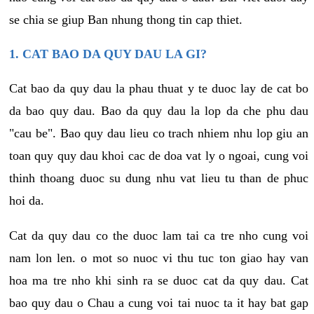
se chia se giup Ban nhung thong tin cap thiet.
1. CAT BAO DA QUY DAU LA GI?
Cat bao da quy dau la phau thuat y te duoc lay de cat bo
da bao quy dau. Bao da quy dau la lop da che phu dau
"cau be". Bao quy dau lieu co trach nhiem nhu lop giu an
toan quy quy dau khoi cac de doa vat ly o ngoai, cung voi
thinh thoang duoc su dung nhu vat lieu tu than de phuc
hoi da.
Cat da quy dau co the duoc lam tai ca tre nho cung voi
nam lon len. o mot so nuoc vi thu tuc ton giao hay van
hoa ma tre nho khi sinh ra se duoc cat da quy dau. Cat
bao quy dau o Chau a cung voi tai nuoc ta it hay bat gap