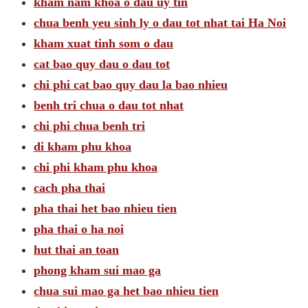
kham nam khoa o dau uy tin
chua benh yeu sinh ly o dau tot nhat tai Ha Noi
kham xuat tinh som o dau
cat bao quy dau o dau tot
chi phi cat bao quy dau la bao nhieu
benh tri chua o dau tot nhat
chi phi chua benh tri
di kham phu khoa
chi phi kham phu khoa
cach pha thai
pha thai het bao nhieu tien
pha thai o ha noi
hut thai an toan
phong kham sui mao ga
chua sui mao ga het bao nhieu tien