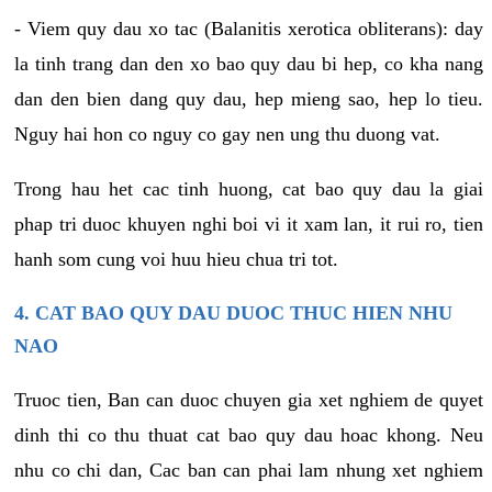
- Viem quy dau xo tac (Balanitis xerotica obliterans): day
la tinh trang dan den xo bao quy dau bi hep, co kha nang
dan den bien dang quy dau, hep mieng sao, hep lo tieu.
Nguy hai hon co nguy co gay nen ung thu duong vat.
Trong hau het cac tinh huong, cat bao quy dau la giai
phap tri duoc khuyen nghi boi vi it xam lan, it rui ro, tien
hanh som cung voi huu hieu chua tri tot.
4. CAT BAO QUY DAU DUOC THUC HIEN NHU
NAO
Truoc tien, Ban can duoc chuyen gia xet nghiem de quyet
dinh thi co thu thuat cat bao quy dau hoac khong. Neu
nhu co chi dan, Cac ban can phai lam nhung xet nghiem