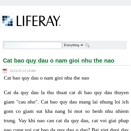
Skip to Content
Cat bao quy dau o nam gioi nhu the nao - Welcome
Cat bao quy dau o nam gioi nhu the nao
11/21/23 12:18 AM
Cat bao quy dau o nam gioi nhu the nao
Cat da quy dau la thu thuat cat di bao quy dau thuyen
giam "cau nho". Cat bao quy dau mang lai nhung loi ich
gom co giam sut kha nang bi mot so benh nhu nhiem
trung. Vay khi nao can cat da quy dau, cat voi giai phap
nao cung voi cat bao da quy dau o dau? Bai viet duoi day