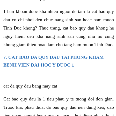
1 ban khoan duoc kha nhieu nguoi de tam la cat bao quy
dau co chi phoi den chuc nang sinh san hoac ham muon
Tinh Duc khong? Thuc trang, cat bao quy dau khong he
nguy hiem den kha nang sinh san cung nhu no cung
khong giam thieu hoac lam cho tang ham muon Tinh Duc.
7. CAT BAO DA QUY DAU TAI PHONG KHAM
BENH VIEN DAI HOC Y DUOC 1
cat da quy dau bang may cat
Cat bao quy dau la 1 tieu phau y te tuong doi don gian.
Truoc kia, phau thuat da bao quy dau nen dung keo, dao
tieu phau, nguoi benh mac ra mau, thoi diem phau thuat