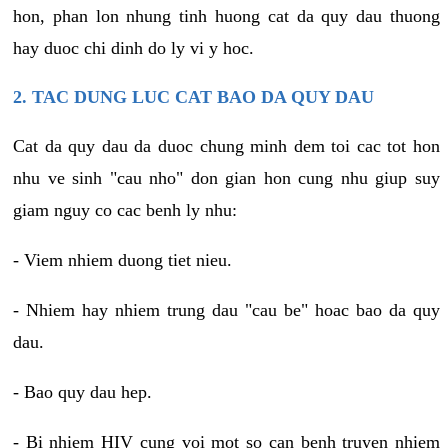
hon, phan lon nhung tinh huong cat da quy dau thuong
hay duoc chi dinh do ly vi y hoc.
2. TAC DUNG LUC CAT BAO DA QUY DAU
Cat da quy dau da duoc chung minh dem toi cac tot hon
nhu ve sinh "cau nho" don gian hon cung nhu giup suy
giam nguy co cac benh ly nhu:
- Viem nhiem duong tiet nieu.
- Nhiem hay nhiem trung dau "cau be" hoac bao da quy
dau.
- Bao quy dau hep.
- Bi nhiem HIV cung voi mot so can benh truyen nhiem