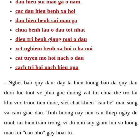
dau hieu sui mao ga o nam
cac dau hieu benh xa hoi
dau hieu benh sui mao ga
chua benh lau o dau tot nhat
dieu tri benh giang mai o dau
xet nghiem benh xa hoi o ha noi
cat tuyen mo hoi nach o dau
cach tri hoi nach hieu qua
- Nghet bao quy dau: day la hien tuong bao da quy dau
duoi luc tuot ve phia goc duong vat thi chua the tro lai
khu vuc truoc tien duoc, siet chat khien "cau be" mac sung
va cam giac dau. Tinh huong nay nen can thiep ngay de
tranh tai bien tram trong, vi du nhu suy giam luu so luong
mau toi "cau nho" gay hoai tu.