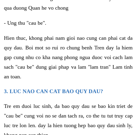
qua duong Quan he vo chong
- Ung thu "cau be".
Hien thuc, khong phai nam gioi nao cung can phai cat da
quy dau. Boi mot so rui ro chung benh Tren day la hiem
gap cung nhu co kha nang phong ngua duoc voi cach lam
sach "cau be" dung giai phap va lam "lam tran" Lam tinh
an toan.
3. LUC NAO CAN CAT BAO QUY DAU?
Tre em duoi luc sinh, da bao quy dau se bao kin triet de
"cau be" cung voi no se dan tach ra, co the tu tut truy cap
luc tre lon len. day la hien tuong hep bao quy dau sinh ly,
khong nen can thiep.