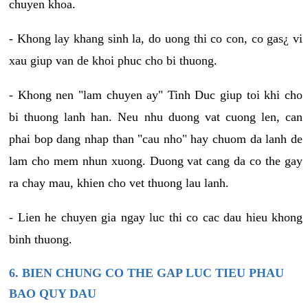
chuyen khoa.
- Khong lay khang sinh la, do uong thi co con, co gas¿ vi
xau giup van de khoi phuc cho bi thuong.
- Khong nen "lam chuyen ay" Tinh Duc giup toi khi cho
bi thuong lanh han. Neu nhu duong vat cuong len, can
phai bop dang nhap than "cau nho" hay chuom da lanh de
lam cho mem nhun xuong. Duong vat cang da co the gay
ra chay mau, khien cho vet thuong lau lanh.
- Lien he chuyen gia ngay luc thi co cac dau hieu khong
binh thuong.
6. BIEN CHUNG CO THE GAP LUC TIEU PHAU
BAO QUY DAU