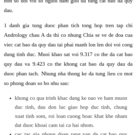
hon so doi voi so nguoi nam gioi da tung cat bao da quy
dau.
1 danh gia tung duoc phan tich tong hop tren tap chi
Andrology chau A da thi co nhung Chia se ve de doa cua
viec cat bao da quy dau tai phai manh lon len doi voi cong
dung tinh duc. Muoi khao sat voi 9.317 co the da cat bao
quy dau va 9.423 co the khong cat bao da quy dau da
duoc phan tach. Nhung nha thong ke da tung lieu co mot
so phong doan so bo nhu sau:
khong co qua trinh khac dang ke nao ve ham muon
duc tinh, dau don luc giao hop duc tinh, chung
xuat tinh som, roi loan cuong hoac khat khe nham
dat duoc khoai cam tai ca hai nhom.
cac tac gia phong doan rang van de cat bao quy