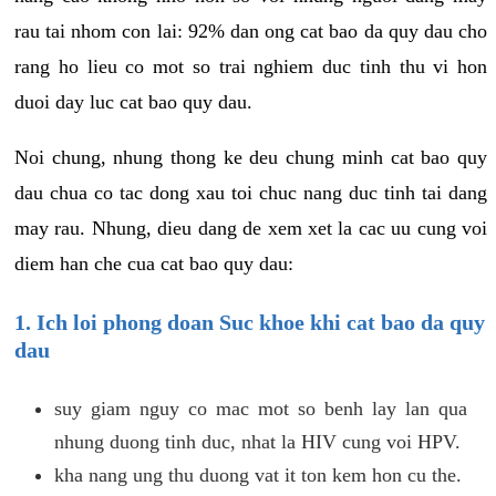
rau tai nhom con lai: 92% dan ong cat bao da quy dau cho
rang ho lieu co mot so trai nghiem duc tinh thu vi hon
duoi day luc cat bao quy dau.
Noi chung, nhung thong ke deu chung minh cat bao quy
dau chua co tac dong xau toi chuc nang duc tinh tai dang
may rau. Nhung, dieu dang de xem xet la cac uu cung voi
diem han che cua cat bao quy dau:
1. Ich loi phong doan Suc khoe khi cat bao da quy
dau
suy giam nguy co mac mot so benh lay lan qua
nhung duong tinh duc, nhat la HIV cung voi HPV.
kha nang ung thu duong vat it ton kem hon cu the.