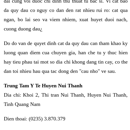
dai cung voi duoc chi dinh thu thuat tu bac si. Vi cat bao
da quy dau co nguy co dan den rat nhieu rui ro: cat qua
ngan, bo lai seo va viem nhiem, xuat huyet duoi nach,
cuong duong dau¿
Do do van de quyet dinh cat da quy dau can tham khao ky
luong quan diem cua chuyen gia, han che tu y thuc hien
hay tieu phau tai mot so dia chi khong dang tin cay, co the
dan toi nhieu hau qua tac dong den "cau nho" ve sau.
Trung Tam Y Te Huyen Nui Thanh
Dia chi: Khoi 2, Thi tran Nui Thanh, Huyen Nui Thanh,
Tinh Quang Nam
Dien thoai: (0235) 3.870.379