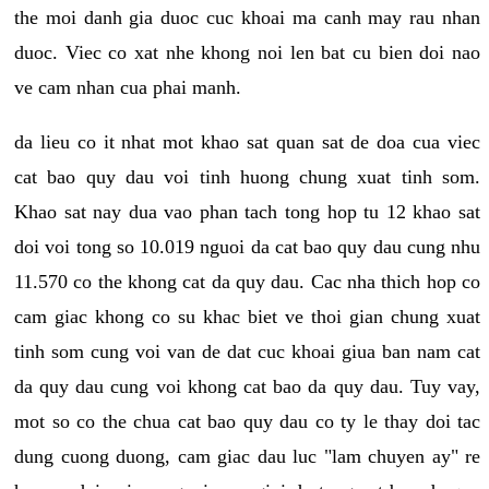
the moi danh gia duoc cuc khoai ma canh may rau nhan
duoc. Viec co xat nhe khong noi len bat cu bien doi nao
ve cam nhan cua phai manh.
da lieu co it nhat mot khao sat quan sat de doa cua viec
cat bao quy dau voi tinh huong chung xuat tinh som.
Khao sat nay dua vao phan tach tong hop tu 12 khao sat
doi voi tong so 10.019 nguoi da cat bao quy dau cung nhu
11.570 co the khong cat da quy dau. Cac nha thich hop co
cam giac khong co su khac biet ve thoi gian chung xuat
tinh som cung voi van de dat cuc khoai giua ban nam cat
da quy dau cung voi khong cat bao da quy dau. Tuy vay,
mot so co the chua cat bao quy dau co ty le thay doi tac
dung cuong duong, cam giac dau luc "lam chuyen ay" re