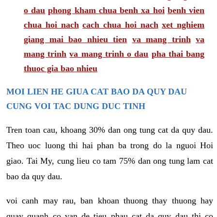
o dau
phong kham chua benh xa hoi
benh vien
chua hoi nach
cach chua hoi nach
xet nghiem
giang mai bao nhieu tien
va mang trinh
va
mang trinh
va mang trinh o dau
pha thai bang
thuoc gia bao nhieu
MOI LIEN HE GIUA CAT BAO DA QUY DAU
CUNG VOI TAC DUNG DUC TINH
Tren toan cau, khoang 30% dan ong tung cat da quy dau.
Theo uoc luong thi hai phan ba trong do la nguoi Hoi
giao. Tai My, cung lieu co tam 75% dan ong tung lam cat
bao da quy dau.
voi canh may rau, ban khoan thuong thay thuong hay
quay quanh co van de tieu phau cat da quy dau thi co