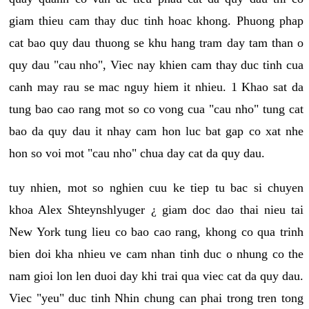
giam thieu cam thay duc tinh hoac khong. Phuong phap
cat bao quy dau thuong se khu hang tram day tam than o
quy dau "cau nho", Viec nay khien cam thay duc tinh cua
canh may rau se mac nguy hiem it nhieu. 1 Khao sat da
tung bao cao rang mot so co vong cua "cau nho" tung cat
bao da quy dau it nhay cam hon luc bat gap co xat nhe
hon so voi mot "cau nho" chua day cat da quy dau.
tuy nhien, mot so nghien cuu ke tiep tu bac si chuyen
khoa Alex Shteynshlyuger ¿ giam doc dao thai nieu tai
New York tung lieu co bao cao rang, khong co qua trinh
bien doi kha nhieu ve cam nhan tinh duc o nhung co the
nam gioi lon len duoi day khi trai qua viec cat da quy dau.
Viec "yeu" duc tinh Nhin chung can phai trong tren tong