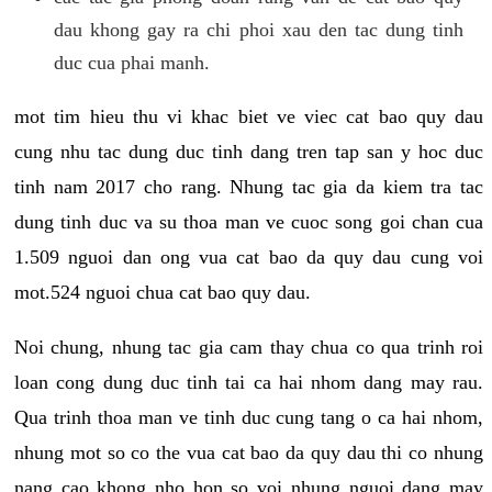
dau khong gay ra chi phoi xau den tac dung tinh
duc cua phai manh.
mot tim hieu thu vi khac biet ve viec cat bao quy dau
cung nhu tac dung duc tinh dang tren tap san y hoc duc
tinh nam 2017 cho rang. Nhung tac gia da kiem tra tac
dung tinh duc va su thoa man ve cuoc song goi chan cua
1.509 nguoi dan ong vua cat bao da quy dau cung voi
mot.524 nguoi chua cat bao quy dau.
Noi chung, nhung tac gia cam thay chua co qua trinh roi
loan cong dung duc tinh tai ca hai nhom dang may rau.
Qua trinh thoa man ve tinh duc cung tang o ca hai nhom,
nhung mot so co the vua cat bao da quy dau thi co nhung
nang cao khong nho hon so voi nhung nguoi dang may