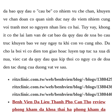
da bao quy dau o "cau be" co nhiem vu che chan, khuyen
ve chan doan co quan sinh duc nay do viem nhiem cung
voi tranh mot so nguyen nhan lieu co hai. Tuy vay, khong
it co the lai lam van de cat bao da quy dau de xoa bo cau
truc khuyen bao ve nay ngay tu khi con vo cung nho. Du
cho la boi vi co dien ton giao hoac luyen tap tuc xa xua di
nua, viec cat da quy dau qua kip thoi co nguy co de doa
den tac dung cua duong vat ve sau.
ritzclinic.com.tw/web/benhvien/blog/-/blogs/138042
ritzclinic.com.tw/web/benhvien/blog/-/blogs/138043
ritzclinic.com.tw/web/benhvien/blog/-/blogs/138044
Benh Vien Da Lieu Thanh Pho Can Tho
review
phong kham da khoa thai ha
phong kham da