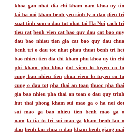
khoa gan nhat
dia chi kham nam khoa uy tin
tai ha noi
kham benh yeu sinh ly o dau
dieu tri
xuat tinh som o dau tot nhat tai Ha Noi
cach tri
tieu rat
benh vien cat bao quy dau
cat bao quy
dau bao nhieu tien
gia cat bao quy dau
chua
benh tri o dau tot nhat
phau thuat benh tri het
bao nhieu tien
dia chi kham phu khoa uy tin
chi
phi kham phu khoa
dot viem lo tuyen co tu
cung bao nhieu tien
chua viem lo tuyen co tu
cung o dau tot
pha thai an toan
thuoc pha thai
gia bao nhieu
pha thai an toan o dau
quy trinh
hut thai
phong kham sui mao ga o ha noi
dot
sui mao ga bao nhieu tien
benh mao ga o
nam
la tia to tri sui mao ga
kham benh lau o
dau
benh lau chua o dau
kham benh giang mai