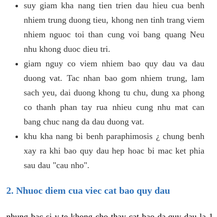
suy giam kha nang tien trien dau hieu cua benh
nhiem trung duong tieu, khong nen tinh trang viem
nhiem nguoc toi than cung voi bang quang Neu
nhu khong duoc dieu tri.
giam nguy co viem nhiem bao quy dau va dau
duong vat. Tac nhan bao gom nhiem trung, lam
sach yeu, dai duong khong tu chu, dung xa phong
co thanh phan tay rua nhieu cung nhu mat can
bang chuc nang da dau duong vat.
khu kha nang bi benh paraphimosis ¿ chung benh
xay ra khi bao quy dau hep hoac bi mac ket phia
sau dau "cau nho".
2. Nhuoc diem cua viec cat bao quy dau
nhung bac si y te khong cho thay cat bao da quy dau la 1