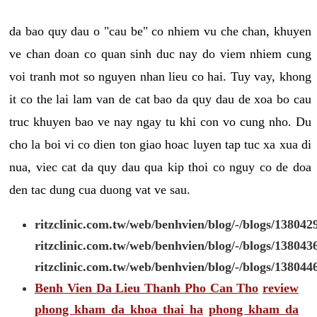
da bao quy dau o "cau be" co nhiem vu che chan, khuyen
ve chan doan co quan sinh duc nay do viem nhiem cung
voi tranh mot so nguyen nhan lieu co hai. Tuy vay, khong
it co the lai lam van de cat bao da quy dau de xoa bo cau
truc khuyen bao ve nay ngay tu khi con vo cung nho. Du
cho la boi vi co dien ton giao hoac luyen tap tuc xa xua di
nua, viec cat da quy dau qua kip thoi co nguy co de doa
den tac dung cua duong vat ve sau.
ritzclinic.com.tw/web/benhvien/blog/-/blogs/138042
ritzclinic.com.tw/web/benhvien/blog/-/blogs/138043
ritzclinic.com.tw/web/benhvien/blog/-/blogs/138044
Benh Vien Da Lieu Thanh Pho Can Tho
review
phong kham da khoa thai ha
phong kham da