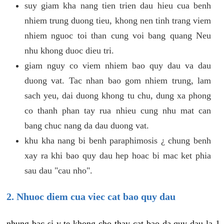
suy giam kha nang tien trien dau hieu cua benh
nhiem trung duong tieu, khong nen tinh trang viem
nhiem nguoc toi than cung voi bang quang Neu
nhu khong duoc dieu tri.
giam nguy co viem nhiem bao quy dau va dau
duong vat. Tac nhan bao gom nhiem trung, lam
sach yeu, dai duong khong tu chu, dung xa phong
co thanh phan tay rua nhieu cung nhu mat can
bang chuc nang da dau duong vat.
khu kha nang bi benh paraphimosis ¿ chung benh
xay ra khi bao quy dau hep hoac bi mac ket phia
sau dau "cau nho".
2. Nhuoc diem cua viec cat bao quy dau
nhung bac si y te khong cho thay cat bao da quy dau la 1