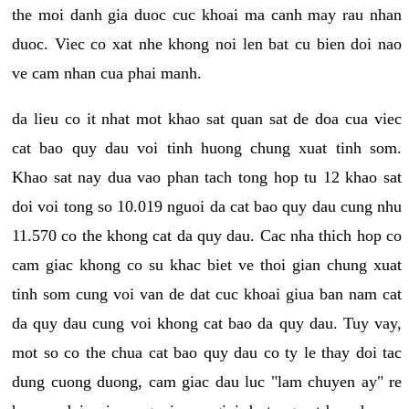
the moi danh gia duoc cuc khoai ma canh may rau nhan
duoc. Viec co xat nhe khong noi len bat cu bien doi nao
ve cam nhan cua phai manh.
da lieu co it nhat mot khao sat quan sat de doa cua viec
cat bao quy dau voi tinh huong chung xuat tinh som.
Khao sat nay dua vao phan tach tong hop tu 12 khao sat
doi voi tong so 10.019 nguoi da cat bao quy dau cung nhu
11.570 co the khong cat da quy dau. Cac nha thich hop co
cam giac khong co su khac biet ve thoi gian chung xuat
tinh som cung voi van de dat cuc khoai giua ban nam cat
da quy dau cung voi khong cat bao da quy dau. Tuy vay,
mot so co the chua cat bao quy dau co ty le thay doi tac
dung cuong duong, cam giac dau luc "lam chuyen ay" re