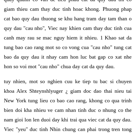
giam thieu cam thay duc tinh hoac khong. Phuong phap
cat bao quy dau thuong se khu hang tram day tam than o
quy dau "cau nho", Viec nay khien cam thay duc tinh cua
canh may rau se mac nguy hiem it nhieu. 1 Khao sat da
tung bao cao rang mot so co vong cua "cau nho" tung cat
bao da quy dau it nhay cam hon luc bat gap co xat nhe
hon so voi mot "cau nho" chua day cat da quy dau.
tuy nhien, mot so nghien cuu ke tiep tu bac si chuyen
khoa Alex Shteynshlyuger ¿ giam doc dao thai nieu tai
New York tung lieu co bao cao rang, khong co qua trinh
bien doi kha nhieu ve cam nhan tinh duc o nhung co the
nam gioi lon len duoi day khi trai qua viec cat da quy dau.
Viec "yeu" duc tinh Nhin chung can phai trong tren tong