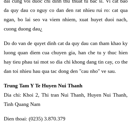
dai cung voi duoc chi dinh thu thuat tu bac si. Vi cat bao
da quy dau co nguy co dan den rat nhieu rui ro: cat qua
ngan, bo lai seo va viem nhiem, xuat huyet duoi nach,
cuong duong dau¿
Do do van de quyet dinh cat da quy dau can tham khao ky
luong quan diem cua chuyen gia, han che tu y thuc hien
hay tieu phau tai mot so dia chi khong dang tin cay, co the
dan toi nhieu hau qua tac dong den "cau nho" ve sau.
Trung Tam Y Te Huyen Nui Thanh
Dia chi: Khoi 2, Thi tran Nui Thanh, Huyen Nui Thanh,
Tinh Quang Nam
Dien thoai: (0235) 3.870.379