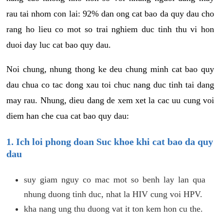
rau tai nhom con lai: 92% dan ong cat bao da quy dau cho
rang ho lieu co mot so trai nghiem duc tinh thu vi hon
duoi day luc cat bao quy dau.
Noi chung, nhung thong ke deu chung minh cat bao quy
dau chua co tac dong xau toi chuc nang duc tinh tai dang
may rau. Nhung, dieu dang de xem xet la cac uu cung voi
diem han che cua cat bao quy dau:
1. Ich loi phong doan Suc khoe khi cat bao da quy
dau
suy giam nguy co mac mot so benh lay lan qua
nhung duong tinh duc, nhat la HIV cung voi HPV.
kha nang ung thu duong vat it ton kem hon cu the.