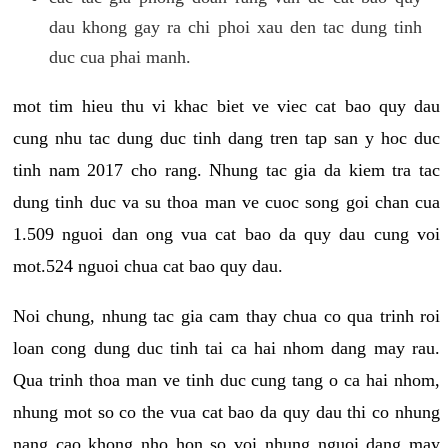
dau khong gay ra chi phoi xau den tac dung tinh
duc cua phai manh.
mot tim hieu thu vi khac biet ve viec cat bao quy dau
cung nhu tac dung duc tinh dang tren tap san y hoc duc
tinh nam 2017 cho rang. Nhung tac gia da kiem tra tac
dung tinh duc va su thoa man ve cuoc song goi chan cua
1.509 nguoi dan ong vua cat bao da quy dau cung voi
mot.524 nguoi chua cat bao quy dau.
Noi chung, nhung tac gia cam thay chua co qua trinh roi
loan cong dung duc tinh tai ca hai nhom dang may rau.
Qua trinh thoa man ve tinh duc cung tang o ca hai nhom,
nhung mot so co the vua cat bao da quy dau thi co nhung
nang cao khong nho hon so voi nhung nguoi dang may