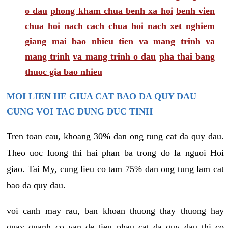
o dau
phong kham chua benh xa hoi
benh vien
chua hoi nach
cach chua hoi nach
xet nghiem
giang mai bao nhieu tien
va mang trinh
va
mang trinh
va mang trinh o dau
pha thai bang
thuoc gia bao nhieu
MOI LIEN HE GIUA CAT BAO DA QUY DAU
CUNG VOI TAC DUNG DUC TINH
Tren toan cau, khoang 30% dan ong tung cat da quy dau.
Theo uoc luong thi hai phan ba trong do la nguoi Hoi
giao. Tai My, cung lieu co tam 75% dan ong tung lam cat
bao da quy dau.
voi canh may rau, ban khoan thuong thay thuong hay
quay quanh co van de tieu phau cat da quy dau thi co