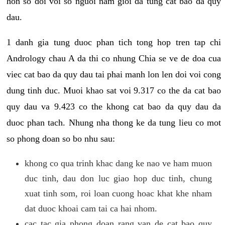
hon so doi voi so nguoi nam gioi da tung cat bao da quy
dau.
1 danh gia tung duoc phan tich tong hop tren tap chi
Andrology chau A da thi co nhung Chia se ve de doa cua
viec cat bao da quy dau tai phai manh lon len doi voi cong
dung tinh duc. Muoi khao sat voi 9.317 co the da cat bao
quy dau va 9.423 co the khong cat bao da quy dau da
duoc phan tach. Nhung nha thong ke da tung lieu co mot
so phong doan so bo nhu sau:
khong co qua trinh khac dang ke nao ve ham muon
duc tinh, dau don luc giao hop duc tinh, chung
xuat tinh som, roi loan cuong hoac khat khe nham
dat duoc khoai cam tai ca hai nhom.
cac tac gia phong doan rang van de cat bao quy