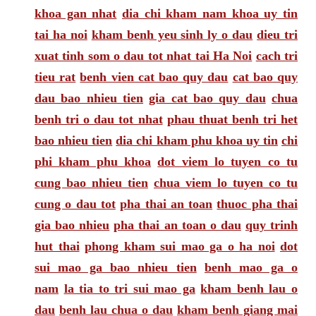
khoa gan nhat
dia chi kham nam khoa uy tin
tai ha noi
kham benh yeu sinh ly o dau
dieu tri
xuat tinh som o dau tot nhat tai Ha Noi
cach tri
tieu rat
benh vien cat bao quy dau
cat bao quy
dau bao nhieu tien
gia cat bao quy dau
chua
benh tri o dau tot nhat
phau thuat benh tri het
bao nhieu tien
dia chi kham phu khoa uy tin
chi
phi kham phu khoa
dot viem lo tuyen co tu
cung bao nhieu tien
chua viem lo tuyen co tu
cung o dau tot
pha thai an toan
thuoc pha thai
gia bao nhieu
pha thai an toan o dau
quy trinh
hut thai
phong kham sui mao ga o ha noi
dot
sui mao ga bao nhieu tien
benh mao ga o
nam
la tia to tri sui mao ga
kham benh lau o
dau
benh lau chua o dau
kham benh giang mai