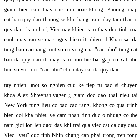
giam thieu cam thay duc tinh hoac khong. Phuong phap
cat bao quy dau thuong se khu hang tram day tam than o
quy dau "cau nho", Viec nay khien cam thay duc tinh cua
canh may rau se mac nguy hiem it nhieu. 1 Khao sat da
tung bao cao rang mot so co vong cua "cau nho" tung cat
bao da quy dau it nhay cam hon luc bat gap co xat nhe
hon so voi mot "cau nho" chua day cat da quy dau.
tuy nhien, mot so nghien cuu ke tiep tu bac si chuyen
khoa Alex Shteynshlyuger ¿ giam doc dao thai nieu tai
New York tung lieu co bao cao rang, khong co qua trinh
bien doi kha nhieu ve cam nhan tinh duc o nhung co the
nam gioi lon len duoi day khi trai qua viec cat da quy dau.
Viec "yeu" duc tinh Nhin chung can phai trong tren tong