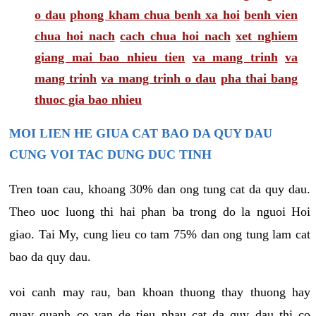
o dau
phong kham chua benh xa hoi
benh vien
chua hoi nach
cach chua hoi nach
xet nghiem
giang mai bao nhieu tien
va mang trinh
va
mang trinh
va mang trinh o dau
pha thai bang
thuoc gia bao nhieu
MOI LIEN HE GIUA CAT BAO DA QUY DAU
CUNG VOI TAC DUNG DUC TINH
Tren toan cau, khoang 30% dan ong tung cat da quy dau.
Theo uoc luong thi hai phan ba trong do la nguoi Hoi
giao. Tai My, cung lieu co tam 75% dan ong tung lam cat
bao da quy dau.
voi canh may rau, ban khoan thuong thay thuong hay
quay quanh co van de tieu phau cat da quy dau thi co