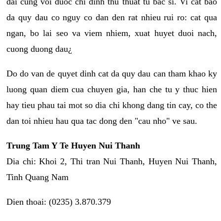
dai cung voi duoc chi dinh thu thuat tu bac si. Vi cat bao
da quy dau co nguy co dan den rat nhieu rui ro: cat qua
ngan, bo lai seo va viem nhiem, xuat huyet duoi nach,
cuong duong dau¿
Do do van de quyet dinh cat da quy dau can tham khao ky
luong quan diem cua chuyen gia, han che tu y thuc hien
hay tieu phau tai mot so dia chi khong dang tin cay, co the
dan toi nhieu hau qua tac dong den "cau nho" ve sau.
Trung Tam Y Te Huyen Nui Thanh
Dia chi: Khoi 2, Thi tran Nui Thanh, Huyen Nui Thanh,
Tinh Quang Nam
Dien thoai: (0235) 3.870.379