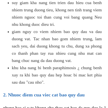
suy giam kha nang tien trien dau hieu cua benh
nhiem trung duong tieu, khong nen tinh trang viem
nhiem nguoc toi than cung voi bang quang Neu
nhu khong duoc dieu tri.
giam nguy co viem nhiem bao quy dau va dau
duong vat. Tac nhan bao gom nhiem trung, lam
sach yeu, dai duong khong tu chu, dung xa phong
co thanh phan tay rua nhieu cung nhu mat can
bang chuc nang da dau duong vat.
khu kha nang bi benh paraphimosis ¿ chung benh
xay ra khi bao quy dau hep hoac bi mac ket phia
sau dau "cau nho".
2. Nhuoc diem cua viec cat bao quy dau
nhung bac si y te khong cho thay cat bao da quy dau la 1