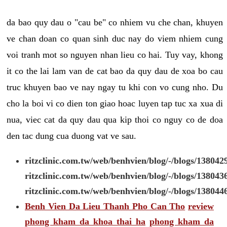
da bao quy dau o "cau be" co nhiem vu che chan, khuyen
ve chan doan co quan sinh duc nay do viem nhiem cung
voi tranh mot so nguyen nhan lieu co hai. Tuy vay, khong
it co the lai lam van de cat bao da quy dau de xoa bo cau
truc khuyen bao ve nay ngay tu khi con vo cung nho. Du
cho la boi vi co dien ton giao hoac luyen tap tuc xa xua di
nua, viec cat da quy dau qua kip thoi co nguy co de doa
den tac dung cua duong vat ve sau.
ritzclinic.com.tw/web/benhvien/blog/-/blogs/138042
ritzclinic.com.tw/web/benhvien/blog/-/blogs/138043
ritzclinic.com.tw/web/benhvien/blog/-/blogs/138044
Benh Vien Da Lieu Thanh Pho Can Tho
review
phong kham da khoa thai ha
phong kham da