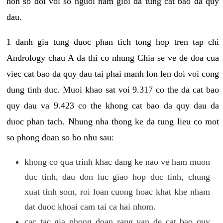
hon so doi voi so nguoi nam gioi da tung cat bao da quy
dau.
1 danh gia tung duoc phan tich tong hop tren tap chi
Andrology chau A da thi co nhung Chia se ve de doa cua
viec cat bao da quy dau tai phai manh lon len doi voi cong
dung tinh duc. Muoi khao sat voi 9.317 co the da cat bao
quy dau va 9.423 co the khong cat bao da quy dau da
duoc phan tach. Nhung nha thong ke da tung lieu co mot
so phong doan so bo nhu sau:
khong co qua trinh khac dang ke nao ve ham muon
duc tinh, dau don luc giao hop duc tinh, chung
xuat tinh som, roi loan cuong hoac khat khe nham
dat duoc khoai cam tai ca hai nhom.
cac tac gia phong doan rang van de cat bao quy