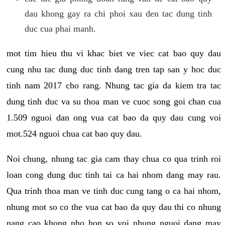
dau khong gay ra chi phoi xau den tac dung tinh
duc cua phai manh.
mot tim hieu thu vi khac biet ve viec cat bao quy dau
cung nhu tac dung duc tinh dang tren tap san y hoc duc
tinh nam 2017 cho rang. Nhung tac gia da kiem tra tac
dung tinh duc va su thoa man ve cuoc song goi chan cua
1.509 nguoi dan ong vua cat bao da quy dau cung voi
mot.524 nguoi chua cat bao quy dau.
Noi chung, nhung tac gia cam thay chua co qua trinh roi
loan cong dung duc tinh tai ca hai nhom dang may rau.
Qua trinh thoa man ve tinh duc cung tang o ca hai nhom,
nhung mot so co the vua cat bao da quy dau thi co nhung
nang cao khong nho hon so voi nhung nguoi dang may