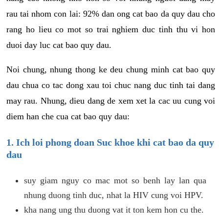
rau tai nhom con lai: 92% dan ong cat bao da quy dau cho
rang ho lieu co mot so trai nghiem duc tinh thu vi hon
duoi day luc cat bao quy dau.
Noi chung, nhung thong ke deu chung minh cat bao quy
dau chua co tac dong xau toi chuc nang duc tinh tai dang
may rau. Nhung, dieu dang de xem xet la cac uu cung voi
diem han che cua cat bao quy dau:
1. Ich loi phong doan Suc khoe khi cat bao da quy
dau
suy giam nguy co mac mot so benh lay lan qua
nhung duong tinh duc, nhat la HIV cung voi HPV.
kha nang ung thu duong vat it ton kem hon cu the.