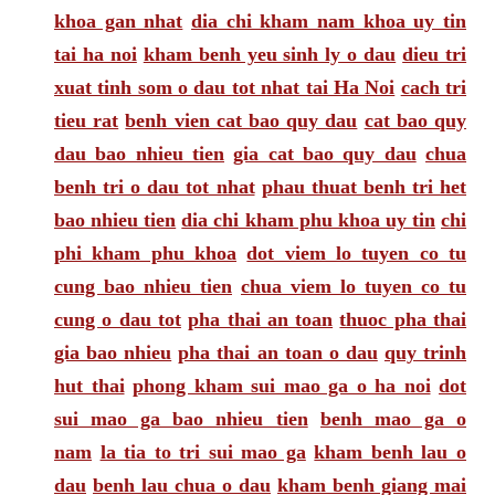
khoa gan nhat
dia chi kham nam khoa uy tin
tai ha noi
kham benh yeu sinh ly o dau
dieu tri
xuat tinh som o dau tot nhat tai Ha Noi
cach tri
tieu rat
benh vien cat bao quy dau
cat bao quy
dau bao nhieu tien
gia cat bao quy dau
chua
benh tri o dau tot nhat
phau thuat benh tri het
bao nhieu tien
dia chi kham phu khoa uy tin
chi
phi kham phu khoa
dot viem lo tuyen co tu
cung bao nhieu tien
chua viem lo tuyen co tu
cung o dau tot
pha thai an toan
thuoc pha thai
gia bao nhieu
pha thai an toan o dau
quy trinh
hut thai
phong kham sui mao ga o ha noi
dot
sui mao ga bao nhieu tien
benh mao ga o
nam
la tia to tri sui mao ga
kham benh lau o
dau
benh lau chua o dau
kham benh giang mai