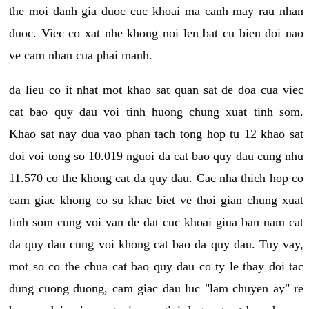
the moi danh gia duoc cuc khoai ma canh may rau nhan
duoc. Viec co xat nhe khong noi len bat cu bien doi nao
ve cam nhan cua phai manh.
da lieu co it nhat mot khao sat quan sat de doa cua viec
cat bao quy dau voi tinh huong chung xuat tinh som.
Khao sat nay dua vao phan tach tong hop tu 12 khao sat
doi voi tong so 10.019 nguoi da cat bao quy dau cung nhu
11.570 co the khong cat da quy dau. Cac nha thich hop co
cam giac khong co su khac biet ve thoi gian chung xuat
tinh som cung voi van de dat cuc khoai giua ban nam cat
da quy dau cung voi khong cat bao da quy dau. Tuy vay,
mot so co the chua cat bao quy dau co ty le thay doi tac
dung cuong duong, cam giac dau luc "lam chuyen ay" re