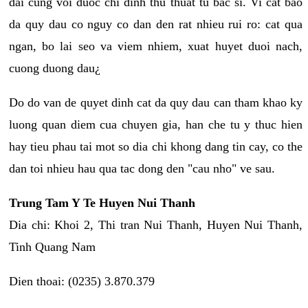
dai cung voi duoc chi dinh thu thuat tu bac si. Vi cat bao
da quy dau co nguy co dan den rat nhieu rui ro: cat qua
ngan, bo lai seo va viem nhiem, xuat huyet duoi nach,
cuong duong dau¿
Do do van de quyet dinh cat da quy dau can tham khao ky
luong quan diem cua chuyen gia, han che tu y thuc hien
hay tieu phau tai mot so dia chi khong dang tin cay, co the
dan toi nhieu hau qua tac dong den "cau nho" ve sau.
Trung Tam Y Te Huyen Nui Thanh
Dia chi: Khoi 2, Thi tran Nui Thanh, Huyen Nui Thanh,
Tinh Quang Nam
Dien thoai: (0235) 3.870.379