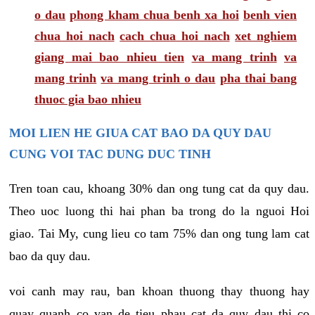
o dau
phong kham chua benh xa hoi
benh vien
chua hoi nach
cach chua hoi nach
xet nghiem
giang mai bao nhieu tien
va mang trinh
va
mang trinh
va mang trinh o dau
pha thai bang
thuoc gia bao nhieu
MOI LIEN HE GIUA CAT BAO DA QUY DAU
CUNG VOI TAC DUNG DUC TINH
Tren toan cau, khoang 30% dan ong tung cat da quy dau.
Theo uoc luong thi hai phan ba trong do la nguoi Hoi
giao. Tai My, cung lieu co tam 75% dan ong tung lam cat
bao da quy dau.
voi canh may rau, ban khoan thuong thay thuong hay
quay quanh co van de tieu phau cat da quy dau thi co