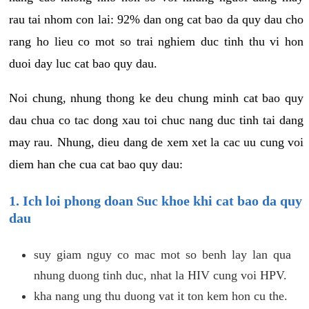
rau tai nhom con lai: 92% dan ong cat bao da quy dau cho
rang ho lieu co mot so trai nghiem duc tinh thu vi hon
duoi day luc cat bao quy dau.
Noi chung, nhung thong ke deu chung minh cat bao quy
dau chua co tac dong xau toi chuc nang duc tinh tai dang
may rau. Nhung, dieu dang de xem xet la cac uu cung voi
diem han che cua cat bao quy dau:
1. Ich loi phong doan Suc khoe khi cat bao da quy
dau
suy giam nguy co mac mot so benh lay lan qua
nhung duong tinh duc, nhat la HIV cung voi HPV.
kha nang ung thu duong vat it ton kem hon cu the.