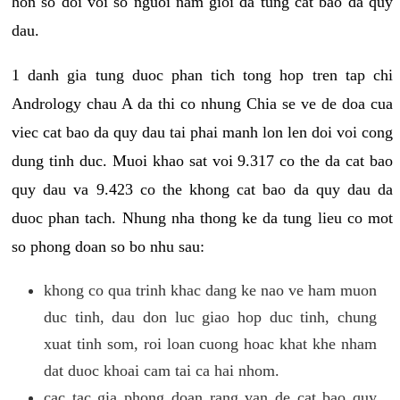
hon so doi voi so nguoi nam gioi da tung cat bao da quy
dau.
1 danh gia tung duoc phan tich tong hop tren tap chi
Andrology chau A da thi co nhung Chia se ve de doa cua
viec cat bao da quy dau tai phai manh lon len doi voi cong
dung tinh duc. Muoi khao sat voi 9.317 co the da cat bao
quy dau va 9.423 co the khong cat bao da quy dau da
duoc phan tach. Nhung nha thong ke da tung lieu co mot
so phong doan so bo nhu sau:
khong co qua trinh khac dang ke nao ve ham muon
duc tinh, dau don luc giao hop duc tinh, chung
xuat tinh som, roi loan cuong hoac khat khe nham
dat duoc khoai cam tai ca hai nhom.
cac tac gia phong doan rang van de cat bao quy