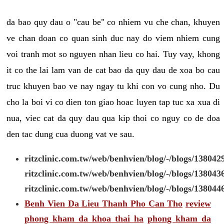
da bao quy dau o "cau be" co nhiem vu che chan, khuyen
ve chan doan co quan sinh duc nay do viem nhiem cung
voi tranh mot so nguyen nhan lieu co hai. Tuy vay, khong
it co the lai lam van de cat bao da quy dau de xoa bo cau
truc khuyen bao ve nay ngay tu khi con vo cung nho. Du
cho la boi vi co dien ton giao hoac luyen tap tuc xa xua di
nua, viec cat da quy dau qua kip thoi co nguy co de doa
den tac dung cua duong vat ve sau.
ritzclinic.com.tw/web/benhvien/blog/-/blogs/138042
ritzclinic.com.tw/web/benhvien/blog/-/blogs/138043
ritzclinic.com.tw/web/benhvien/blog/-/blogs/138044
Benh Vien Da Lieu Thanh Pho Can Tho
review
phong kham da khoa thai ha
phong kham da