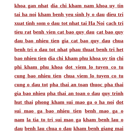
khoa gan nhat
dia chi kham nam khoa uy tin
tai ha noi
kham benh yeu sinh ly o dau
dieu tri
xuat tinh som o dau tot nhat tai Ha Noi
cach tri
tieu rat
benh vien cat bao quy dau
cat bao quy
dau bao nhieu tien
gia cat bao quy dau
chua
benh tri o dau tot nhat
phau thuat benh tri het
bao nhieu tien
dia chi kham phu khoa uy tin
chi
phi kham phu khoa
dot viem lo tuyen co tu
cung bao nhieu tien
chua viem lo tuyen co tu
cung o dau tot
pha thai an toan
thuoc pha thai
gia bao nhieu
pha thai an toan o dau
quy trinh
hut thai
phong kham sui mao ga o ha noi
dot
sui mao ga bao nhieu tien
benh mao ga o
nam
la tia to tri sui mao ga
kham benh lau o
dau
benh lau chua o dau
kham benh giang mai