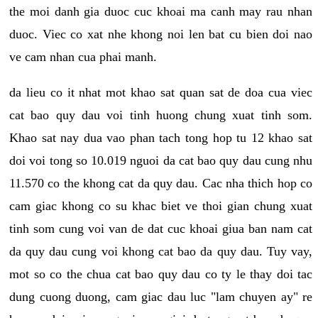
the moi danh gia duoc cuc khoai ma canh may rau nhan
duoc. Viec co xat nhe khong noi len bat cu bien doi nao
ve cam nhan cua phai manh.
da lieu co it nhat mot khao sat quan sat de doa cua viec
cat bao quy dau voi tinh huong chung xuat tinh som.
Khao sat nay dua vao phan tach tong hop tu 12 khao sat
doi voi tong so 10.019 nguoi da cat bao quy dau cung nhu
11.570 co the khong cat da quy dau. Cac nha thich hop co
cam giac khong co su khac biet ve thoi gian chung xuat
tinh som cung voi van de dat cuc khoai giua ban nam cat
da quy dau cung voi khong cat bao da quy dau. Tuy vay,
mot so co the chua cat bao quy dau co ty le thay doi tac
dung cuong duong, cam giac dau luc "lam chuyen ay" re