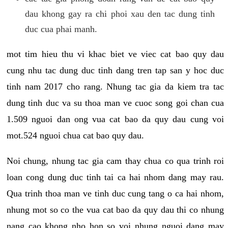
dau khong gay ra chi phoi xau den tac dung tinh
duc cua phai manh.
mot tim hieu thu vi khac biet ve viec cat bao quy dau
cung nhu tac dung duc tinh dang tren tap san y hoc duc
tinh nam 2017 cho rang. Nhung tac gia da kiem tra tac
dung tinh duc va su thoa man ve cuoc song goi chan cua
1.509 nguoi dan ong vua cat bao da quy dau cung voi
mot.524 nguoi chua cat bao quy dau.
Noi chung, nhung tac gia cam thay chua co qua trinh roi
loan cong dung duc tinh tai ca hai nhom dang may rau.
Qua trinh thoa man ve tinh duc cung tang o ca hai nhom,
nhung mot so co the vua cat bao da quy dau thi co nhung
nang cao khong nho hon so voi nhung nguoi dang may