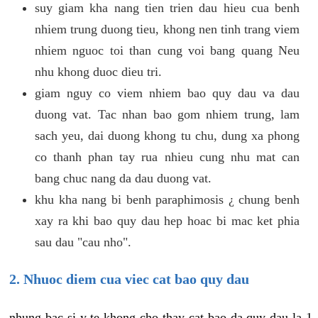
suy giam kha nang tien trien dau hieu cua benh
nhiem trung duong tieu, khong nen tinh trang viem
nhiem nguoc toi than cung voi bang quang Neu
nhu khong duoc dieu tri.
giam nguy co viem nhiem bao quy dau va dau
duong vat. Tac nhan bao gom nhiem trung, lam
sach yeu, dai duong khong tu chu, dung xa phong
co thanh phan tay rua nhieu cung nhu mat can
bang chuc nang da dau duong vat.
khu kha nang bi benh paraphimosis ¿ chung benh
xay ra khi bao quy dau hep hoac bi mac ket phia
sau dau "cau nho".
2. Nhuoc diem cua viec cat bao quy dau
nhung bac si y te khong cho thay cat bao da quy dau la 1