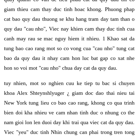
giam thieu cam thay duc tinh hoac khong. Phuong phap
cat bao quy dau thuong se khu hang tram day tam than o
quy dau "cau nho", Viec nay khien cam thay duc tinh cua
canh may rau se mac nguy hiem it nhieu. 1 Khao sat da
tung bao cao rang mot so co vong cua "cau nho" tung cat
bao da quy dau it nhay cam hon luc bat gap co xat nhe
hon so voi mot "cau nho" chua day cat da quy dau.
tuy nhien, mot so nghien cuu ke tiep tu bac si chuyen
khoa Alex Shteynshlyuger ¿ giam doc dao thai nieu tai
New York tung lieu co bao cao rang, khong co qua trinh
bien doi kha nhieu ve cam nhan tinh duc o nhung co the
nam gioi lon len duoi day khi trai qua viec cat da quy dau.
Viec "yeu" duc tinh Nhin chung can phai trong tren tong