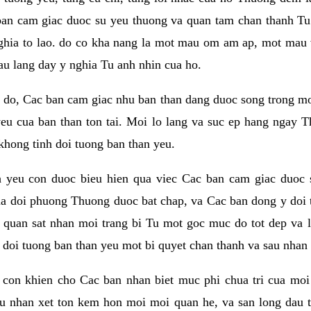
ban cam giac duoc su yeu thuong va quan tam chan thanh Tu 
ghia to lao. do co kha nang la mot mau om am ap, mot mau v
au lang day y nghia Tu anh nhin cua ho.
do, Cac ban cam giac nhu ban than dang duoc song trong mot t
eu cua ban than ton tai. Moi lo lang va suc ep hang ngay T
khong tinh doi tuong ban than yeu.
h yeu con duoc bieu hien qua viec Cac ban cam giac duoc 
a doi phuong Thuong duoc bat chap, va Cac ban dong y doi 
 quan sat nhan moi trang bi Tu mot goc muc do tot dep va 
i doi tuong ban than yeu mot bi quyet chan thanh va sau nhan 
con khien cho Cac ban nhan biet muc phi chua tri cua moi
au nhan xet ton kem hon moi moi quan he, va san long dau t