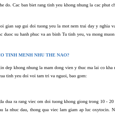
he do. Cac ban biet rang tinh yeu khong nhung la cac phut c
hoi gian sap gui doi tuong yeu la mot nem trai day y nghia 
c duoc su hanh phuc va an binh Tu tinh yeu, va mong muon
HO TINH MENH NHU THE NAO?
in dep khong nhung la mam dong vien y thuc ma lai co kha n
ua tinh yeu doi voi tam tri va nguoi, bao gom:
da dua ra rang viec om doi tuong khong giong trong 10 - 20
hu la nhuc dau, thong qua viec lam giam ap luc oxytocin. 