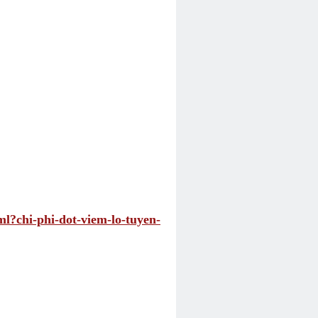
ml?chi-phi-dot-viem-lo-tuyen-