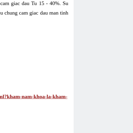
 cam giac dau Tu 15 - 40%. Su
eu chung cam giac dau man tinh
.html?kham-nam-khoa-la-kham-