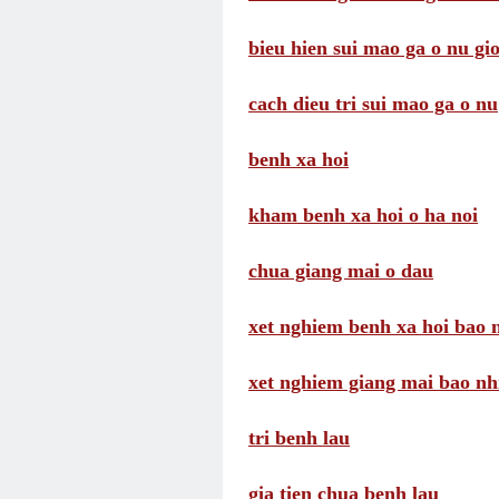
bieu hien sui mao ga o nu gio
cach dieu tri sui mao ga o nu
benh xa hoi
kham benh xa hoi o ha noi
chua giang mai o dau
xet nghiem benh xa hoi bao n
xet nghiem giang mai bao nhi
tri benh lau
gia tien chua benh lau