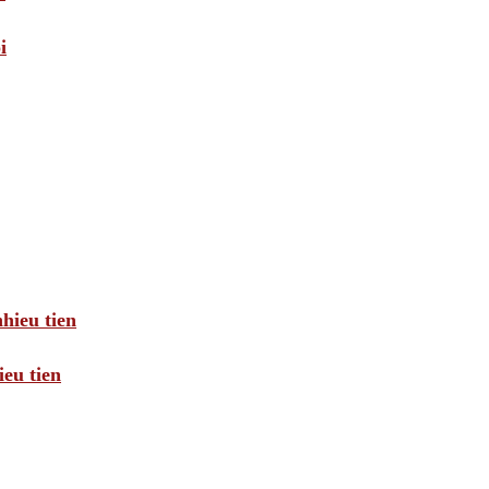
i
hieu tien
eu tien