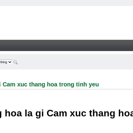
 xuc thang hoa trong tinh yeu - Welcome
i Cam xuc thang hoa trong tinh yeu
 hoa la gi Cam xuc thang hoa