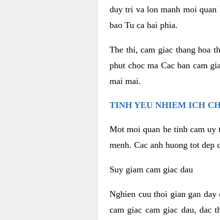
duy tri va lon manh moi quan 
bao Tu ca hai phia.
The thi, cam giac thang hoa t
phut choc ma Cac ban cam gia
mai mai.
TINH YEU NHIEM ICH C
Mot moi quan he tinh cam uy t
menh. Cac anh huong tot dep c
Suy giam cam giac dau
Nghien cuu thoi gian gan day 
cam giac cam giac dau, dac t