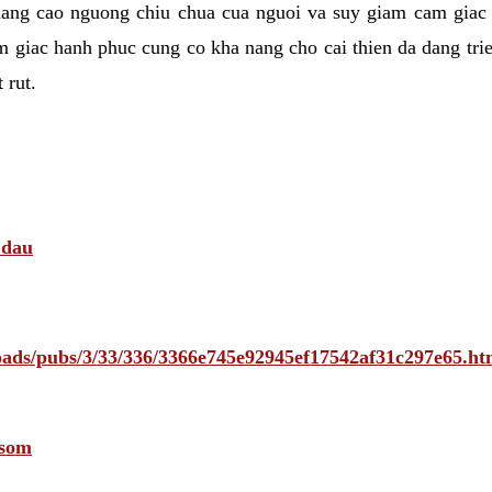
nang cao nguong chiu chua cua nguoi va suy giam cam giac
 giac hanh phuc cung co kha nang cho cai thien da dang tri
 rut.
 dau
ploads/pubs/3/33/336/3366e745e92945ef17542af31c297e65
 som