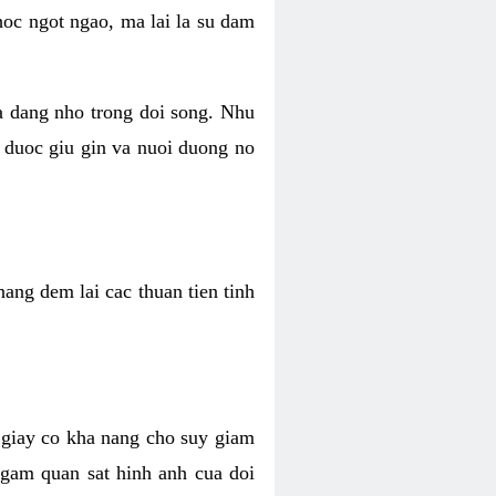
hoc ngot ngao, ma lai la su dam
va dang nho trong doi song. Nhu
 duoc giu gin va nuoi duong no
ang dem lai cac thuan tien tinh
 giay co kha nang cho suy giam
Ngam quan sat hinh anh cua doi