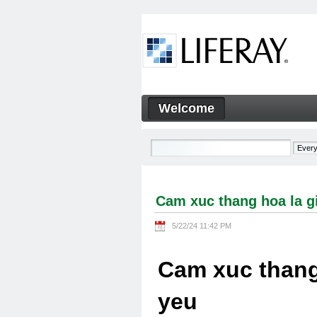
Skip to Content
Welcome
Cam xuc thang hoa la gi Cam
Navigation
Cam xuc thang hoa la g
5/22/24 11:42 PM
Cam xuc thang
yeu