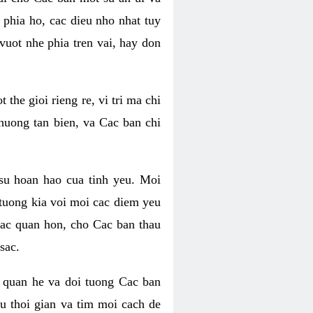
phia ho, cac dieu nho nhat tuy
uot nhe phia tren vai, hay don
he gioi rieng re, vi tri ma chi
huong tan bien, va Cac ban chi
su hoan hao cua tinh yeu. Moi
tuong kia voi moi cac diem yeu
lac quan hon, cho Cac ban thau
sac.
 quan he va doi tuong Cac ban
u thoi gian va tim moi cach de