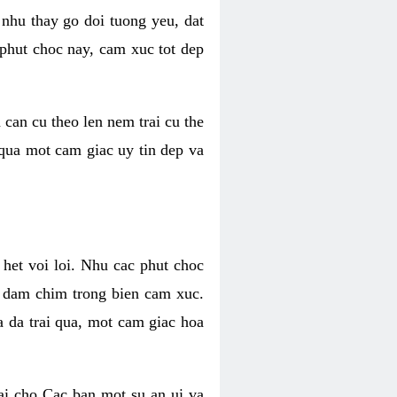
 nhu thay go doi tuong yeu, dat
 phut choc nay, cam xuc tot dep
 can cu theo len nem trai cu the
 qua mot cam giac uy tin dep va
 het voi loi. Nhu cac phut choc
n dam chim trong bien cam xuc.
 da trai qua, mot cam giac hoa
ai cho Cac ban mot su an ui va