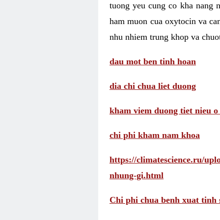
tuong yeu cung co kha nang 
ham muon cua oxytocin va cam
nhu nhiem trung khop va chuot
dau mot ben tinh hoan
dia chi chua liet duong
kham viem duong tiet nieu o
chi phi kham nam khoa
https://climatescience.ru/u
nhung-gi.html
Chi phi chua benh xuat tinh