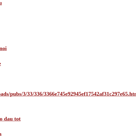
u
noi
e
loads/pubs/3/33/336/3366e745e92945ef17542af31c297e65.ht
o dau tot
m