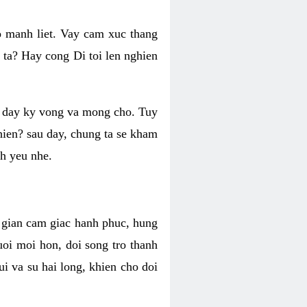
o manh liet. Vay cam xuc thang
 ta? Hay cong Di toi len nghien
ng day ky vong va mong cho. Tuy
 hien? sau day, chung ta se kham
h yeu nhe.
i gian cam giac hanh phuc, hung
uoi moi hon, doi song tro thanh
i va su hai long, khien cho doi