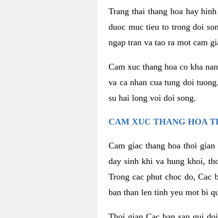
Trang thai thang hoa hay hinh 
duoc muc tieu to trong doi so
ngap tran va tao ra mot cam g
Cam xuc thang hoa co kha nang 
va ca nhan cua tung doi tuong
su hai long voi doi song.
CAM XUC THANG HOA T
Cam giac thang hoa thoi gian 
day sinh khi va hung khoi, t
Trong cac phut choc do, Cac 
ban than len tinh yeu mot bi q
Thoi gian Cac ban sap gui doi