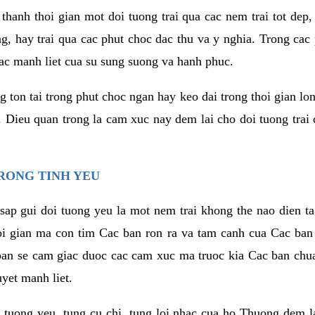
thanh thoi gian mot doi tuong trai qua cac nem trai tot dep,
ng, hay trai qua cac phut choc dac thu va y nghia. Trong cac
iac manh liet cua su sung suong va hanh phuc.
ton tai trong phut choc ngan hay keo dai trong thoi gian lon
. Dieu quan trong la cam xuc nay dem lai cho doi tuong trai
RONG TINH YEU
sap gui doi tuong yeu la mot nem trai khong the nao dien ta
hoi gian ma con tim Cac ban ron ra va tam canh cua Cac ba
ban se cam giac duoc cac cam xuc ma truoc kia Cac ban chua
uyet manh liet.
 tuong yeu, tung cu chi, tung loi nhac cua ho Thuong dem l