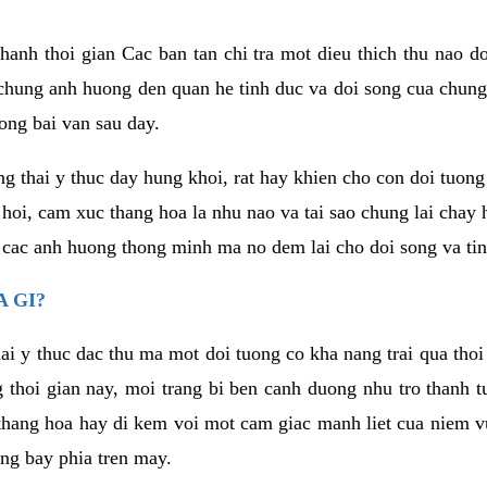
anh thoi gian Cac ban tan chi tra mot dieu thich thu nao d
 chung anh huong den quan he tinh duc va doi song cua chung
ong bai van sau day.
g thai y thuc day hung khoi, rat hay khien cho con doi tuo
 hoi, cam xuc thang hoa la nhu nao va tai sao chung lai chay
 cac anh huong thong minh ma no dem lai cho doi song va tin
 GI?
ai y thuc dac thu ma mot doi tuong co kha nang trai qua tho
 thoi gian nay, moi trang bi ben canh duong nhu tro thanh t
hang hoa hay di kem voi mot cam giac manh liet cua niem vu
ang bay phia tren may.