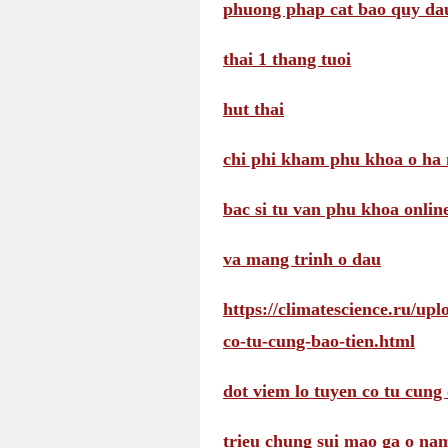
phuong phap cat bao quy da
thai 1 thang tuoi
hut thai
chi phi kham phu khoa o ha 
bac si tu van phu khoa onlin
va mang trinh o dau
https://climatescience.ru/up
co-tu-cung-bao-tien.html
dot viem lo tuyen co tu cung 
trieu chung sui mao ga o na