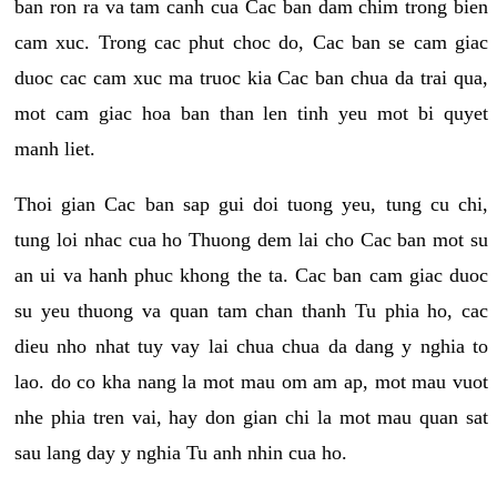
ban ron ra va tam canh cua Cac ban dam chim trong bien
cam xuc. Trong cac phut choc do, Cac ban se cam giac
duoc cac cam xuc ma truoc kia Cac ban chua da trai qua,
mot cam giac hoa ban than len tinh yeu mot bi quyet
manh liet.
Thoi gian Cac ban sap gui doi tuong yeu, tung cu chi,
tung loi nhac cua ho Thuong dem lai cho Cac ban mot su
an ui va hanh phuc khong the ta. Cac ban cam giac duoc
su yeu thuong va quan tam chan thanh Tu phia ho, cac
dieu nho nhat tuy vay lai chua chua da dang y nghia to
lao. do co kha nang la mot mau om am ap, mot mau vuot
nhe phia tren vai, hay don gian chi la mot mau quan sat
sau lang day y nghia Tu anh nhin cua ho.