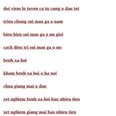
dot viem lo tuyen co tu cung o dau tot
trieu chung sui mao ga o nam
bieu hien sui mao ga o nu gioi
cach dieu tri sui mao ga o nu
benh xa hoi
kham benh xa hoi o ha noi
chua giang mai o dau
xet nghiem benh xa hoi bao nhieu tien
xet nghiem giang mai bao nhieu tien