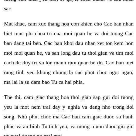
sac.
Mat khac, cam xuc thang hoa con khien cho Cac ban nhan
biet muc phi chua tri cua moi quan he va doi tuong Cac
ban dang tai ben. Cac ban khoi dau nhan xet ton kem hon
moi moi quan he, va san long dau tu thoi gian va tim moi
cach de duy tri va lon manh moi quan he do. Cac ban biet
rang tinh yeu khong nhung la cac phut choc ngot ngao,
ma lai la su dam bao Tu ca hai phia.
The thi, cam giac thang hoa thoi gian sap gui doi tuong
yeu la mot nem trai day y nghia va dang nho trong doi
song. Nhu phut choc ma Cac ban cam giac duoc su hanh
phuc va an binh Tu tinh yeu, va mong muon duoc giu gin