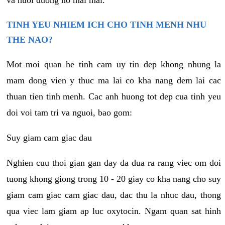
va nuoi duong no mai mai.
TINH YEU NHIEM ICH CHO TINH MENH NHU
THE NAO?
Mot moi quan he tinh cam uy tin dep khong nhung la
mam dong vien y thuc ma lai co kha nang dem lai cac
thuan tien tinh menh. Cac anh huong tot dep cua tinh yeu
doi voi tam tri va nguoi, bao gom:
Suy giam cam giac dau
Nghien cuu thoi gian gan day da dua ra rang viec om doi
tuong khong giong trong 10 - 20 giay co kha nang cho suy
giam cam giac cam giac dau, dac thu la nhuc dau, thong
qua viec lam giam ap luc oxytocin. Ngam quan sat hinh