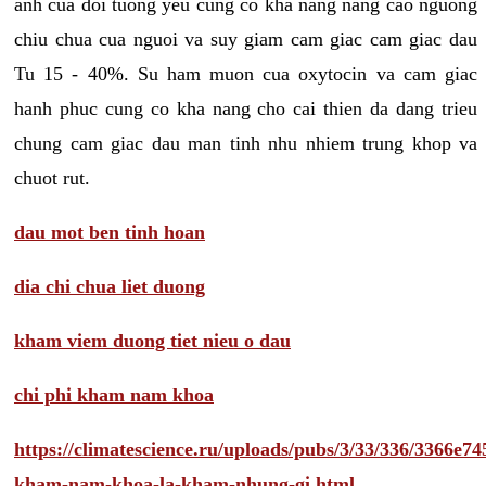
anh cua doi tuong yeu cung co kha nang nang cao nguong
chiu chua cua nguoi va suy giam cam giac cam giac dau
Tu 15 - 40%. Su ham muon cua oxytocin va cam giac
hanh phuc cung co kha nang cho cai thien da dang trieu
chung cam giac dau man tinh nhu nhiem trung khop va
chuot rut.
dau mot ben tinh hoan
dia chi chua liet duong
kham viem duong tiet nieu o dau
chi phi kham nam khoa
https://climatescience.ru/uploads/pubs/3/33/336/3366e
kham-nam-khoa-la-kham-nhung-gi.html