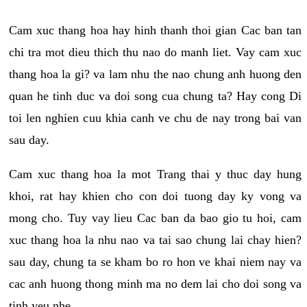
Cam xuc thang hoa hay hinh thanh thoi gian Cac ban tan
chi tra mot dieu thich thu nao do manh liet. Vay cam xuc
thang hoa la gi? va lam nhu the nao chung anh huong den
quan he tinh duc va doi song cua chung ta? Hay cong Di
toi len nghien cuu khia canh ve chu de nay trong bai van
sau day.
Cam xuc thang hoa la mot Trang thai y thuc day hung
khoi, rat hay khien cho con doi tuong day ky vong va
mong cho. Tuy vay lieu Cac ban da bao gio tu hoi, cam
xuc thang hoa la nhu nao va tai sao chung lai chay hien?
sau day, chung ta se kham bo ro hon ve khai niem nay va
cac anh huong thong minh ma no dem lai cho doi song va
tinh yeu nhe.