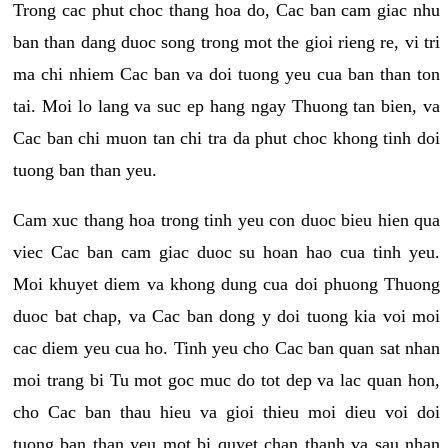
Trong cac phut choc thang hoa do, Cac ban cam giac nhu
ban than dang duoc song trong mot the gioi rieng re, vi tri
ma chi nhiem Cac ban va doi tuong yeu cua ban than ton
tai. Moi lo lang va suc ep hang ngay Thuong tan bien, va
Cac ban chi muon tan chi tra da phut choc khong tinh doi
tuong ban than yeu.
Cam xuc thang hoa trong tinh yeu con duoc bieu hien qua
viec Cac ban cam giac duoc su hoan hao cua tinh yeu.
Moi khuyet diem va khong dung cua doi phuong Thuong
duoc bat chap, va Cac ban dong y doi tuong kia voi moi
cac diem yeu cua ho. Tinh yeu cho Cac ban quan sat nhan
moi trang bi Tu mot goc muc do tot dep va lac quan hon,
cho Cac ban thau hieu va gioi thieu moi dieu voi doi
tuong ban than yeu mot bi quyet chan thanh va sau nhan