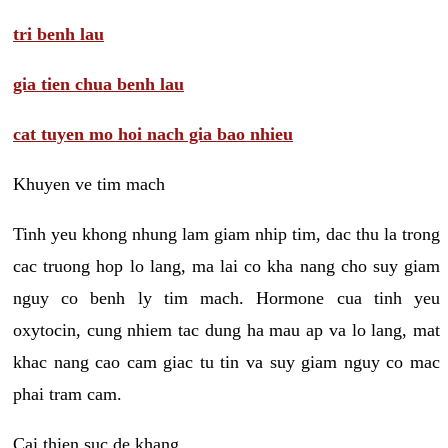
tri benh lau
gia tien chua benh lau
cat tuyen mo hoi nach gia bao nhieu
Khuyen ve tim mach
Tinh yeu khong nhung lam giam nhip tim, dac thu la trong
cac truong hop lo lang, ma lai co kha nang cho suy giam
nguy co benh ly tim mach. Hormone cua tinh yeu
oxytocin, cung nhiem tac dung ha mau ap va lo lang, mat
khac nang cao cam giac tu tin va suy giam nguy co mac
phai tram cam.
Cai thien suc de khang