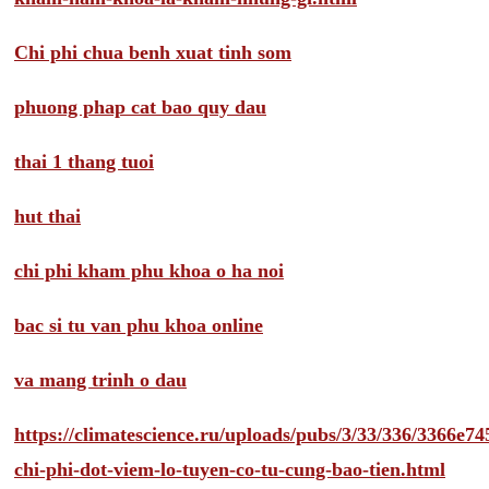
Chi phi chua benh xuat tinh som
phuong phap cat bao quy dau
thai 1 thang tuoi
hut thai
chi phi kham phu khoa o ha noi
bac si tu van phu khoa online
va mang trinh o dau
https://climatescience.ru/uploads/pubs/3/33/336/3366e
chi-phi-dot-viem-lo-tuyen-co-tu-cung-bao-tien.html