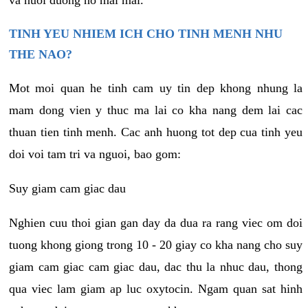
va nuoi duong no mai mai.
TINH YEU NHIEM ICH CHO TINH MENH NHU
THE NAO?
Mot moi quan he tinh cam uy tin dep khong nhung la
mam dong vien y thuc ma lai co kha nang dem lai cac
thuan tien tinh menh. Cac anh huong tot dep cua tinh yeu
doi voi tam tri va nguoi, bao gom:
Suy giam cam giac dau
Nghien cuu thoi gian gan day da dua ra rang viec om doi
tuong khong giong trong 10 - 20 giay co kha nang cho suy
giam cam giac cam giac dau, dac thu la nhuc dau, thong
qua viec lam giam ap luc oxytocin. Ngam quan sat hinh