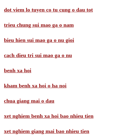
dot viem lo tuyen co tu cung o dau tot
trieu chung sui mao ga o nam
bieu hien sui mao ga o nu gioi
cach dieu tri sui mao ga o nu
benh xa hoi
kham benh xa hoi o ha noi
chua giang mai o dau
xet nghiem benh xa hoi bao nhieu tien
xet nghiem giang mai bao nhieu tien