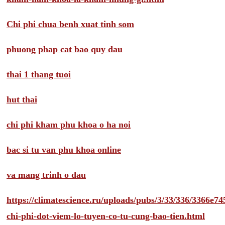
Chi phi chua benh xuat tinh som
phuong phap cat bao quy dau
thai 1 thang tuoi
hut thai
chi phi kham phu khoa o ha noi
bac si tu van phu khoa online
va mang trinh o dau
https://climatescience.ru/uploads/pubs/3/33/336/3366e
chi-phi-dot-viem-lo-tuyen-co-tu-cung-bao-tien.html