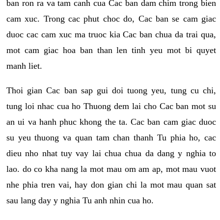
ban ron ra va tam canh cua Cac ban dam chim trong bien
cam xuc. Trong cac phut choc do, Cac ban se cam giac
duoc cac cam xuc ma truoc kia Cac ban chua da trai qua,
mot cam giac hoa ban than len tinh yeu mot bi quyet
manh liet.
Thoi gian Cac ban sap gui doi tuong yeu, tung cu chi,
tung loi nhac cua ho Thuong dem lai cho Cac ban mot su
an ui va hanh phuc khong the ta. Cac ban cam giac duoc
su yeu thuong va quan tam chan thanh Tu phia ho, cac
dieu nho nhat tuy vay lai chua chua da dang y nghia to
lao. do co kha nang la mot mau om am ap, mot mau vuot
nhe phia tren vai, hay don gian chi la mot mau quan sat
sau lang day y nghia Tu anh nhin cua ho.