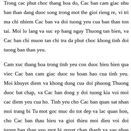
Trong cac phut choc thang hoa do, Cac ban cam giac nhu
ban than dang duoc song trong mot the gioi rieng re, vi tri
ma chi nhiem Cac ban va doi tuong yeu cua ban than ton
tai. Moi lo lang va suc ep hang ngay Thuong tan bien, va
Cac ban chi muon tan chi tra da phut choc khong tinh doi
tuong ban than yeu.
Cam xuc thang hoa trong tinh yeu con duoc bieu hien qua
viec Cac ban cam giac duoc su hoan hao cua tinh yeu.
Moi khuyet diem va khong dung cua doi phuong Thuong
duoc bat chap, va Cac ban dong y doi tuong kia voi moi
cac diem yeu cua ho. Tinh yeu cho Cac ban quan sat nhan
moi trang bi Tu mot goc muc do tot dep va lac quan hon,
cho Cac ban thau hieu va gioi thieu moi dieu voi doi
tuong ban than yeu mot bi quyet chan thanh va sau nhan