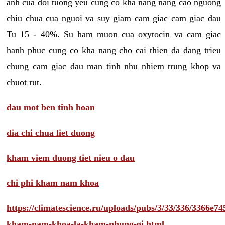
anh cua doi tuong yeu cung co kha nang nang cao nguong
chiu chua cua nguoi va suy giam cam giac cam giac dau
Tu 15 - 40%. Su ham muon cua oxytocin va cam giac
hanh phuc cung co kha nang cho cai thien da dang trieu
chung cam giac dau man tinh nhu nhiem trung khop va
chuot rut.
dau mot ben tinh hoan
dia chi chua liet duong
kham viem duong tiet nieu o dau
chi phi kham nam khoa
https://climatescience.ru/uploads/pubs/3/33/336/3366e
kham-nam-khoa-la-kham-nhung-gi.html