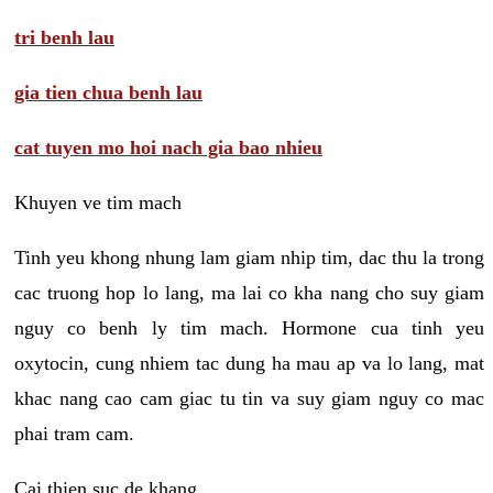
tri benh lau
gia tien chua benh lau
cat tuyen mo hoi nach gia bao nhieu
Khuyen ve tim mach
Tinh yeu khong nhung lam giam nhip tim, dac thu la trong
cac truong hop lo lang, ma lai co kha nang cho suy giam
nguy co benh ly tim mach. Hormone cua tinh yeu
oxytocin, cung nhiem tac dung ha mau ap va lo lang, mat
khac nang cao cam giac tu tin va suy giam nguy co mac
phai tram cam.
Cai thien suc de khang