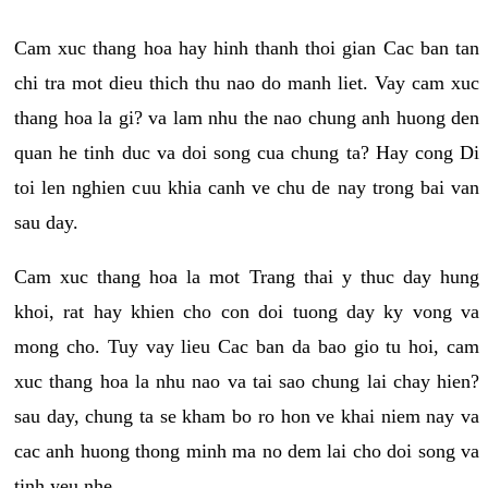
Cam xuc thang hoa hay hinh thanh thoi gian Cac ban tan
chi tra mot dieu thich thu nao do manh liet. Vay cam xuc
thang hoa la gi? va lam nhu the nao chung anh huong den
quan he tinh duc va doi song cua chung ta? Hay cong Di
toi len nghien cuu khia canh ve chu de nay trong bai van
sau day.
Cam xuc thang hoa la mot Trang thai y thuc day hung
khoi, rat hay khien cho con doi tuong day ky vong va
mong cho. Tuy vay lieu Cac ban da bao gio tu hoi, cam
xuc thang hoa la nhu nao va tai sao chung lai chay hien?
sau day, chung ta se kham bo ro hon ve khai niem nay va
cac anh huong thong minh ma no dem lai cho doi song va
tinh yeu nhe.