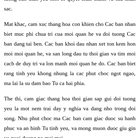
sac.
Mat khac, cam xuc thang hoa con khien cho Cac ban nhan
biet muc phi chua tri cua moi quan he va doi tuong Cac
ban dang tai ben. Cac ban khoi dau nhan xet ton kem hon
moi moi quan he, va san long dau tu thoi gian va tim moi
cach de duy tri va lon manh moi quan he do. Cac ban biet
rang tinh yeu khong nhung la cac phut choc ngot ngao,
ma lai la su dam bao Tu ca hai phia.
The thi, cam giac thang hoa thoi gian sap gui doi tuong
yeu la mot nem trai day y nghia va dang nho trong doi
song. Nhu phut choc ma Cac ban cam giac duoc su hanh
phuc va an binh Tu tinh yeu, va mong muon duoc giu gin