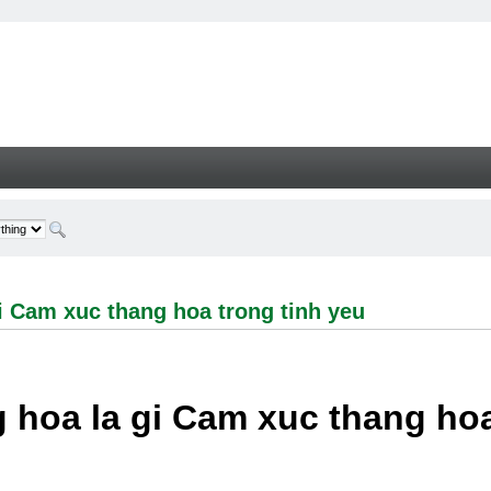
 xuc thang hoa trong tinh yeu - Welcome
i Cam xuc thang hoa trong tinh yeu
 hoa la gi Cam xuc thang hoa