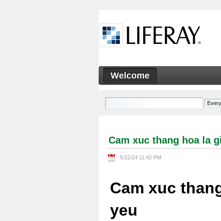
Skip to Content
Welcome
Cam xuc thang hoa la gi Cam
Navigation
Cam xuc thang hoa la g
5/22/24 11:42 PM
Cam xuc thang
yeu