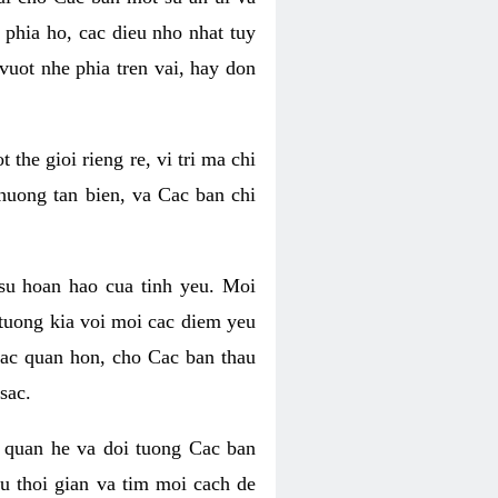
phia ho, cac dieu nho nhat tuy
uot nhe phia tren vai, hay don
he gioi rieng re, vi tri ma chi
huong tan bien, va Cac ban chi
su hoan hao cua tinh yeu. Moi
tuong kia voi moi cac diem yeu
lac quan hon, cho Cac ban thau
sac.
 quan he va doi tuong Cac ban
u thoi gian va tim moi cach de