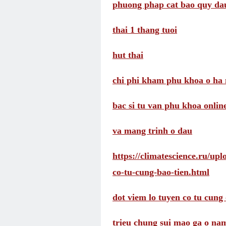
phuong phap cat bao quy da
thai 1 thang tuoi
hut thai
chi phi kham phu khoa o ha 
bac si tu van phu khoa onlin
va mang trinh o dau
https://climatescience.ru/up
co-tu-cung-bao-tien.html
dot viem lo tuyen co tu cung 
trieu chung sui mao ga o na