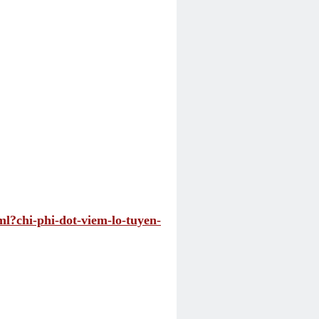
ml?chi-phi-dot-viem-lo-tuyen-