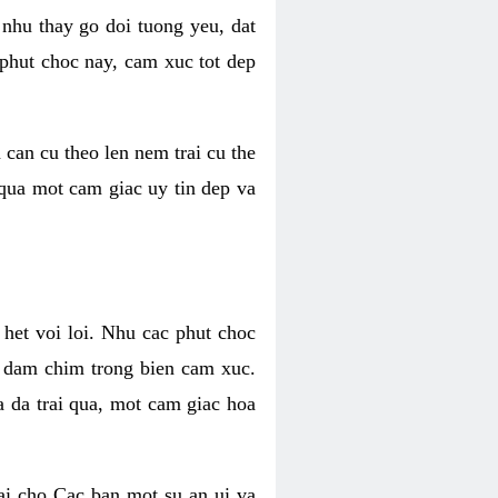
 nhu thay go doi tuong yeu, dat
 phut choc nay, cam xuc tot dep
 can cu theo len nem trai cu the
 qua mot cam giac uy tin dep va
 het voi loi. Nhu cac phut choc
n dam chim trong bien cam xuc.
 da trai qua, mot cam giac hoa
ai cho Cac ban mot su an ui va