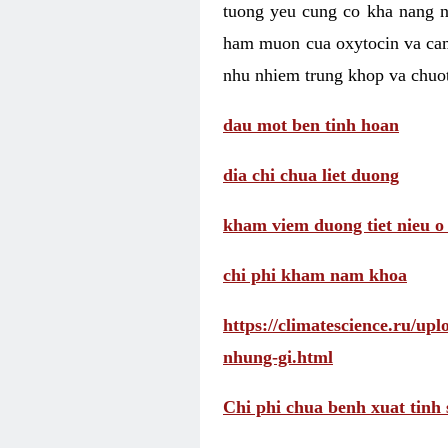
tuong yeu cung co kha nang 
ham muon cua oxytocin va cam
nhu nhiem trung khop va chuot
dau mot ben tinh hoan
dia chi chua liet duong
kham viem duong tiet nieu o
chi phi kham nam khoa
https://climatescience.ru/u
nhung-gi.html
Chi phi chua benh xuat tinh