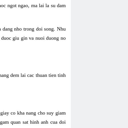
hoc ngot ngao, ma lai la su dam
va dang nho trong doi song. Nhu
 duoc giu gin va nuoi duong no
ang dem lai cac thuan tien tinh
 giay co kha nang cho suy giam
Ngam quan sat hinh anh cua doi