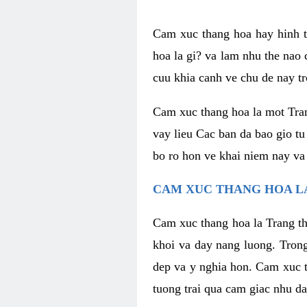
Cam xuc thang hoa hay hinh th
hoa la gi? va lam nhu the nao
cuu khia canh ve chu de nay tr
Cam xuc thang hoa la mot Tran
vay lieu Cac ban da bao gio tu
bo ro hon ve khai niem nay va
CAM XUC THANG HOA LA
Cam xuc thang hoa la Trang th
khoi va day nang luong. Trong
dep va y nghia hon. Cam xuc t
tuong trai qua cam giac nhu d