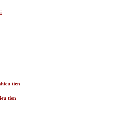
i
hieu tien
eu tien