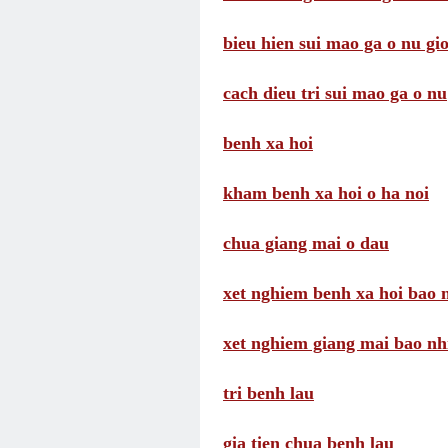
bieu hien sui mao ga o nu gio
cach dieu tri sui mao ga o nu
benh xa hoi
kham benh xa hoi o ha noi
chua giang mai o dau
xet nghiem benh xa hoi bao n
xet nghiem giang mai bao nhi
tri benh lau
gia tien chua benh lau