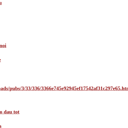
u
noi
e
loads/pubs/3/33/336/3366e745e92945ef17542af31c297e65.ht
o dau tot
m