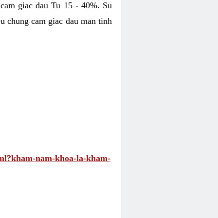
 cam giac dau Tu 15 - 40%. Su
eu chung cam giac dau man tinh
.html?kham-nam-khoa-la-kham-