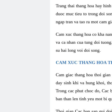
Trang thai thang hoa hay hinh 
duoc muc tieu to trong doi so
ngap tran va tao ra mot cam g
Cam xuc thang hoa co kha nang 
va ca nhan cua tung doi tuong
su hai long voi doi song.
CAM XUC THANG HOA T
Cam giac thang hoa thoi gian 
day sinh khi va hung khoi, t
Trong cac phut choc do, Cac 
ban than len tinh yeu mot bi q
Thoi gian Cac ban sap gui doi