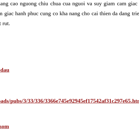
nang cao nguong chiu chua cua nguoi va suy giam cam giac
 giac hanh phuc cung co kha nang cho cai thien da dang tri
 rut.
 dau
ploads/pubs/3/33/336/3366e745e92945ef17542af31c297e65
 som