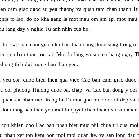
ban cam giac duoc su yeu thuong va quan tam chan thanh Tu 
ghia to lao. do co kha nang la mot mau om am ap, mot mau v
au lang day y nghia Tu anh nhin cua ho.
do, Cac ban cam giac nhu ban than dang duoc song trong mot t
eu cua ban than ton tai. Moi lo lang va suc ep hang ngay T
khong tinh doi tuong ban than yeu.
h yeu con duoc bieu hien qua viec Cac ban cam giac duoc 
a doi phuong Thuong duoc bat chap, va Cac ban dong y doi 
 quan sat nhan moi trang bi Tu mot goc muc do tot dep va 
i doi tuong ban than yeu mot bi quyet chan thanh va sau nhan 
con khien cho Cac ban nhan biet muc phi chua tri cua moi
au nhan xet ton kem hon moi moi quan he, va san long dau t