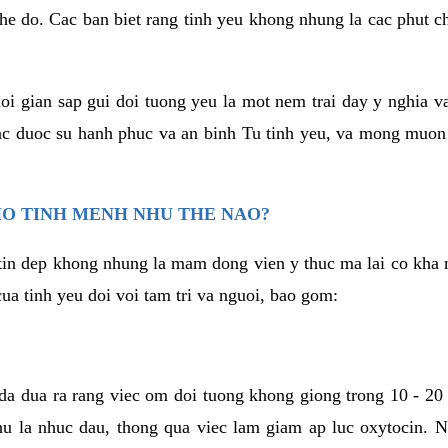
he do. Cac ban biet rang tinh yeu khong nhung la cac phut c
hoi gian sap gui doi tuong yeu la mot nem trai day y nghia 
c duoc su hanh phuc va an binh Tu tinh yeu, va mong muon
HO TINH MENH NHU THE NAO?
in dep khong nhung la mam dong vien y thuc ma lai co kha n
ua tinh yeu doi voi tam tri va nguoi, bao gom:
da dua ra rang viec om doi tuong khong giong trong 10 - 20
hu la nhuc dau, thong qua viec lam giam ap luc oxytocin. 