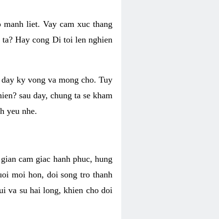
o manh liet. Vay cam xuc thang
 ta? Hay cong Di toi len nghien
ng day ky vong va mong cho. Tuy
 hien? sau day, chung ta se kham
h yeu nhe.
i gian cam giac hanh phuc, hung
uoi moi hon, doi song tro thanh
i va su hai long, khien cho doi