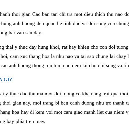
anh thoi gian Cac ban tan chi tra mot dieu thich thu nao d
 chung anh huong den quan he tinh duc va doi song cua chung
ong bai van sau day.
g thai y thuc day hung khoi, rat hay khien cho con doi tuo
 hoi, cam xuc thang hoa la nhu nao va tai sao chung lai chay
 cac anh huong thong minh ma no dem lai cho doi song va tin
 GI?
ai y thuc dac thu ma mot doi tuong co kha nang trai qua tho
 thoi gian nay, moi trang bi ben canh duong nhu tro thanh t
hang hoa hay di kem voi mot cam giac manh liet cua niem vu
ang bay phia tren may.