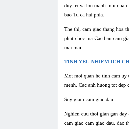
duy tri va lon manh moi quan 
bao Tu ca hai phia.
The thi, cam giac thang hoa t
phut choc ma Cac ban cam gia
mai mai.
TINH YEU NHIEM ICH C
Mot moi quan he tinh cam uy t
menh. Cac anh huong tot dep c
Suy giam cam giac dau
Nghien cuu thoi gian gan day 
cam giac cam giac dau, dac t