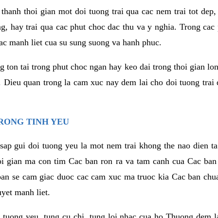
thanh thoi gian mot doi tuong trai qua cac nem trai tot dep,
ng, hay trai qua cac phut choc dac thu va y nghia. Trong cac
iac manh liet cua su sung suong va hanh phuc.
ton tai trong phut choc ngan hay keo dai trong thoi gian lon
. Dieu quan trong la cam xuc nay dem lai cho doi tuong trai
RONG TINH YEU
sap gui doi tuong yeu la mot nem trai khong the nao dien ta
hoi gian ma con tim Cac ban ron ra va tam canh cua Cac ba
ban se cam giac duoc cac cam xuc ma truoc kia Cac ban chua
uyet manh liet.
 tuong yeu, tung cu chi, tung loi nhac cua ho Thuong dem l