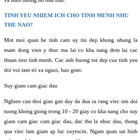
va nuoi duong no mai mai.
TINH YEU NHIEM ICH CHO TINH MENH NHU
THE NAO?
Mot moi quan he tinh cam uy tin dep khong nhung la
mam dong vien y thuc ma lai co kha nang dem lai cac
thuan tien tinh menh. Cac anh huong tot dep cua tinh yeu
doi voi tam tri va nguoi, bao gom:
Suy giam cam giac dau
Nghien cuu thoi gian gan day da dua ra rang viec om doi
tuong khong giong trong 10 - 20 giay co kha nang cho suy
giam cam giac cam giac dau, dac thu la nhuc dau, thong
qua viec lam giam ap luc oxytocin. Ngam quan sat hinh