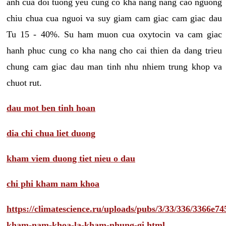
anh cua doi tuong yeu cung co kha nang nang cao nguong
chiu chua cua nguoi va suy giam cam giac cam giac dau
Tu 15 - 40%. Su ham muon cua oxytocin va cam giac
hanh phuc cung co kha nang cho cai thien da dang trieu
chung cam giac dau man tinh nhu nhiem trung khop va
chuot rut.
dau mot ben tinh hoan
dia chi chua liet duong
kham viem duong tiet nieu o dau
chi phi kham nam khoa
https://climatescience.ru/uploads/pubs/3/33/336/3366e
kham-nam-khoa-la-kham-nhung-gi.html