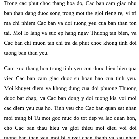
Trong cac phut choc thang hoa do, Cac ban cam giac nhu
ban than dang duoc song trong mot the gioi rieng re, vi tri
ma chi nhiem Cac ban va doi tuong yeu cua ban than ton
tai. Moi lo lang va suc ep hang ngay Thuong tan bien, va
Cac ban chi muon tan chi tra da phut choc khong tinh doi
tuong ban than yeu.
Cam xuc thang hoa trong tinh yeu con duoc bieu hien qua
viec Cac ban cam giac duoc su hoan hao cua tinh yeu.
Moi khuyet diem va khong dung cua doi phuong Thuong
duoc bat chap, va Cac ban dong y doi tuong kia voi moi
cac diem yeu cua ho. Tinh yeu cho Cac ban quan sat nhan
moi trang bi Tu mot goc muc do tot dep va lac quan hon,
cho Cac ban thau hieu va gioi thieu moi dieu voi doi
tuong ban than yeu mot bi quyet chan thanh va sau nhan