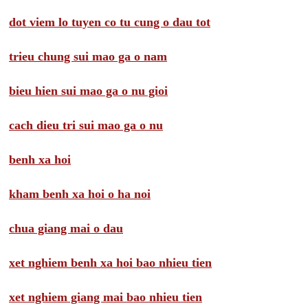
dot viem lo tuyen co tu cung o dau tot
trieu chung sui mao ga o nam
bieu hien sui mao ga o nu gioi
cach dieu tri sui mao ga o nu
benh xa hoi
kham benh xa hoi o ha noi
chua giang mai o dau
xet nghiem benh xa hoi bao nhieu tien
xet nghiem giang mai bao nhieu tien