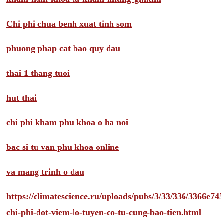
Chi phi chua benh xuat tinh som
phuong phap cat bao quy dau
thai 1 thang tuoi
hut thai
chi phi kham phu khoa o ha noi
bac si tu van phu khoa online
va mang trinh o dau
https://climatescience.ru/uploads/pubs/3/33/336/3366e
chi-phi-dot-viem-lo-tuyen-co-tu-cung-bao-tien.html