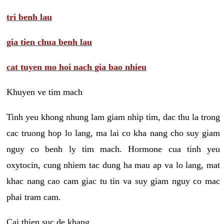
tri benh lau
gia tien chua benh lau
cat tuyen mo hoi nach gia bao nhieu
Khuyen ve tim mach
Tinh yeu khong nhung lam giam nhip tim, dac thu la trong
cac truong hop lo lang, ma lai co kha nang cho suy giam
nguy co benh ly tim mach. Hormone cua tinh yeu
oxytocin, cung nhiem tac dung ha mau ap va lo lang, mat
khac nang cao cam giac tu tin va suy giam nguy co mac
phai tram cam.
Cai thien suc de khang