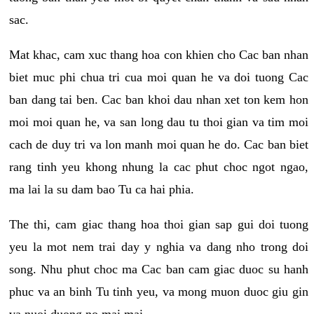
sac.
Mat khac, cam xuc thang hoa con khien cho Cac ban nhan
biet muc phi chua tri cua moi quan he va doi tuong Cac
ban dang tai ben. Cac ban khoi dau nhan xet ton kem hon
moi moi quan he, va san long dau tu thoi gian va tim moi
cach de duy tri va lon manh moi quan he do. Cac ban biet
rang tinh yeu khong nhung la cac phut choc ngot ngao,
ma lai la su dam bao Tu ca hai phia.
The thi, cam giac thang hoa thoi gian sap gui doi tuong
yeu la mot nem trai day y nghia va dang nho trong doi
song. Nhu phut choc ma Cac ban cam giac duoc su hanh
phuc va an binh Tu tinh yeu, va mong muon duoc giu gin