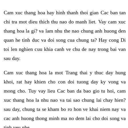
Cam xuc thang hoa hay hinh thanh thoi gian Cac ban tan
chi tra mot dieu thich thu nao do manh liet. Vay cam xuc
thang hoa la gi? va lam nhu the nao chung anh huong den
quan he tinh duc va doi song cua chung ta? Hay cong Di
toi len nghien cuu khia canh ve chu de nay trong bai van
sau day.
Cam xuc thang hoa la mot Trang thai y thuc day hung
khoi, rat hay khien cho con doi tuong day ky vong va
mong cho. Tuy vay lieu Cac ban da bao gio tu hoi, cam
xuc thang hoa la nhu nao va tai sao chung lai chay hien?
sau day, chung ta se kham bo ro hon ve khai niem nay va
cac anh huong thong minh ma no dem lai cho doi song va
tinh yeu nhe.