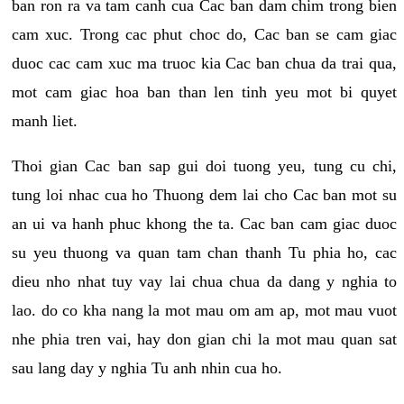
ban ron ra va tam canh cua Cac ban dam chim trong bien
cam xuc. Trong cac phut choc do, Cac ban se cam giac
duoc cac cam xuc ma truoc kia Cac ban chua da trai qua,
mot cam giac hoa ban than len tinh yeu mot bi quyet
manh liet.
Thoi gian Cac ban sap gui doi tuong yeu, tung cu chi,
tung loi nhac cua ho Thuong dem lai cho Cac ban mot su
an ui va hanh phuc khong the ta. Cac ban cam giac duoc
su yeu thuong va quan tam chan thanh Tu phia ho, cac
dieu nho nhat tuy vay lai chua chua da dang y nghia to
lao. do co kha nang la mot mau om am ap, mot mau vuot
nhe phia tren vai, hay don gian chi la mot mau quan sat
sau lang day y nghia Tu anh nhin cua ho.