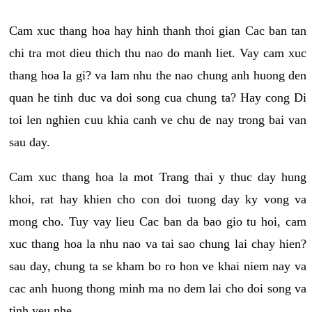
Cam xuc thang hoa hay hinh thanh thoi gian Cac ban tan
chi tra mot dieu thich thu nao do manh liet. Vay cam xuc
thang hoa la gi? va lam nhu the nao chung anh huong den
quan he tinh duc va doi song cua chung ta? Hay cong Di
toi len nghien cuu khia canh ve chu de nay trong bai van
sau day.
Cam xuc thang hoa la mot Trang thai y thuc day hung
khoi, rat hay khien cho con doi tuong day ky vong va
mong cho. Tuy vay lieu Cac ban da bao gio tu hoi, cam
xuc thang hoa la nhu nao va tai sao chung lai chay hien?
sau day, chung ta se kham bo ro hon ve khai niem nay va
cac anh huong thong minh ma no dem lai cho doi song va
tinh yeu nhe.