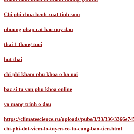
Chi phi chua benh xuat tinh som
phuong phap cat bao quy dau
thai 1 thang tuoi
hut thai
chi phi kham phu khoa o ha noi
bac si tu van phu khoa online
va mang trinh o dau
https://climatescience.ru/uploads/pubs/3/33/336/3366e
chi-phi-dot-viem-lo-tuyen-co-tu-cung-bao-tien.html