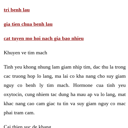
tri benh lau
gia tien chua benh lau
cat tuyen mo hoi nach gia bao nhieu
Khuyen ve tim mach
Tinh yeu khong nhung lam giam nhip tim, dac thu la trong
cac truong hop lo lang, ma lai co kha nang cho suy giam
nguy co benh ly tim mach. Hormone cua tinh yeu
oxytocin, cung nhiem tac dung ha mau ap va lo lang, mat
khac nang cao cam giac tu tin va suy giam nguy co mac
phai tram cam.
Cai thien suc de khang