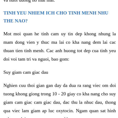
va nuoi duong no mai mai.
TINH YEU NHIEM ICH CHO TINH MENH NHU
THE NAO?
Mot moi quan he tinh cam uy tin dep khong nhung la
mam dong vien y thuc ma lai co kha nang dem lai cac
thuan tien tinh menh. Cac anh huong tot dep cua tinh yeu
doi voi tam tri va nguoi, bao gom:
Suy giam cam giac dau
Nghien cuu thoi gian gan day da dua ra rang viec om doi
tuong khong giong trong 10 - 20 giay co kha nang cho suy
giam cam giac cam giac dau, dac thu la nhuc dau, thong
qua viec lam giam ap luc oxytocin. Ngam quan sat hinh