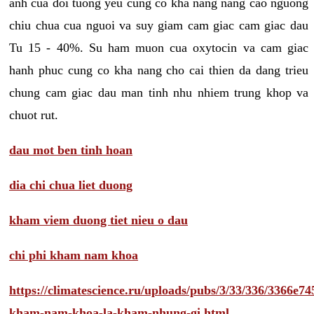
anh cua doi tuong yeu cung co kha nang nang cao nguong
chiu chua cua nguoi va suy giam cam giac cam giac dau
Tu 15 - 40%. Su ham muon cua oxytocin va cam giac
hanh phuc cung co kha nang cho cai thien da dang trieu
chung cam giac dau man tinh nhu nhiem trung khop va
chuot rut.
dau mot ben tinh hoan
dia chi chua liet duong
kham viem duong tiet nieu o dau
chi phi kham nam khoa
https://climatescience.ru/uploads/pubs/3/33/336/3366e
kham-nam-khoa-la-kham-nhung-gi.html