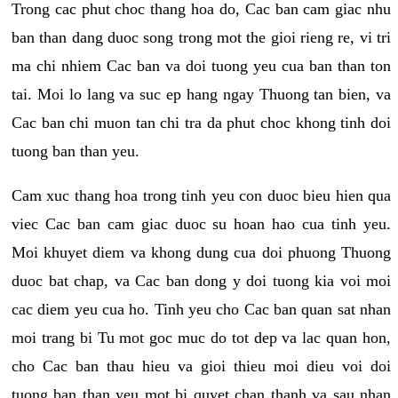
Trong cac phut choc thang hoa do, Cac ban cam giac nhu
ban than dang duoc song trong mot the gioi rieng re, vi tri
ma chi nhiem Cac ban va doi tuong yeu cua ban than ton
tai. Moi lo lang va suc ep hang ngay Thuong tan bien, va
Cac ban chi muon tan chi tra da phut choc khong tinh doi
tuong ban than yeu.
Cam xuc thang hoa trong tinh yeu con duoc bieu hien qua
viec Cac ban cam giac duoc su hoan hao cua tinh yeu.
Moi khuyet diem va khong dung cua doi phuong Thuong
duoc bat chap, va Cac ban dong y doi tuong kia voi moi
cac diem yeu cua ho. Tinh yeu cho Cac ban quan sat nhan
moi trang bi Tu mot goc muc do tot dep va lac quan hon,
cho Cac ban thau hieu va gioi thieu moi dieu voi doi
tuong ban than yeu mot bi quyet chan thanh va sau nhan