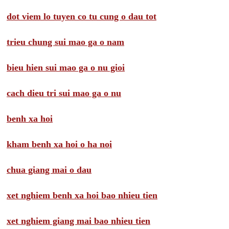
dot viem lo tuyen co tu cung o dau tot
trieu chung sui mao ga o nam
bieu hien sui mao ga o nu gioi
cach dieu tri sui mao ga o nu
benh xa hoi
kham benh xa hoi o ha noi
chua giang mai o dau
xet nghiem benh xa hoi bao nhieu tien
xet nghiem giang mai bao nhieu tien