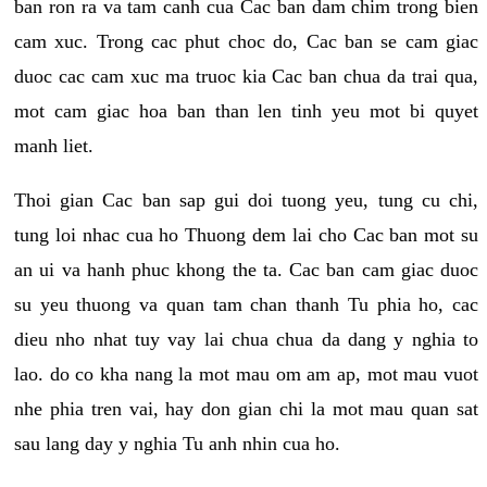
ban ron ra va tam canh cua Cac ban dam chim trong bien
cam xuc. Trong cac phut choc do, Cac ban se cam giac
duoc cac cam xuc ma truoc kia Cac ban chua da trai qua,
mot cam giac hoa ban than len tinh yeu mot bi quyet
manh liet.
Thoi gian Cac ban sap gui doi tuong yeu, tung cu chi,
tung loi nhac cua ho Thuong dem lai cho Cac ban mot su
an ui va hanh phuc khong the ta. Cac ban cam giac duoc
su yeu thuong va quan tam chan thanh Tu phia ho, cac
dieu nho nhat tuy vay lai chua chua da dang y nghia to
lao. do co kha nang la mot mau om am ap, mot mau vuot
nhe phia tren vai, hay don gian chi la mot mau quan sat
sau lang day y nghia Tu anh nhin cua ho.