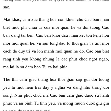
sac.
Mat khac, cam xuc thang hoa con khien cho Cac ban nhan
biet muc phi chua tri cua moi quan he va doi tuong Cac
ban dang tai ben. Cac ban khoi dau nhan xet ton kem hon
moi moi quan he, va san long dau tu thoi gian va tim moi
cach de duy tri va lon manh moi quan he do. Cac ban biet
rang tinh yeu khong nhung la cac phut choc ngot ngao,
ma lai la su dam bao Tu ca hai phia.
The thi, cam giac thang hoa thoi gian sap gui doi tuong
yeu la mot nem trai day y nghia va dang nho trong doi
song. Nhu phut choc ma Cac ban cam giac duoc su hanh
phuc va an binh Tu tinh yeu, va mong muon duoc giu gin