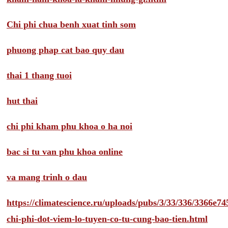
Chi phi chua benh xuat tinh som
phuong phap cat bao quy dau
thai 1 thang tuoi
hut thai
chi phi kham phu khoa o ha noi
bac si tu van phu khoa online
va mang trinh o dau
https://climatescience.ru/uploads/pubs/3/33/336/3366e
chi-phi-dot-viem-lo-tuyen-co-tu-cung-bao-tien.html