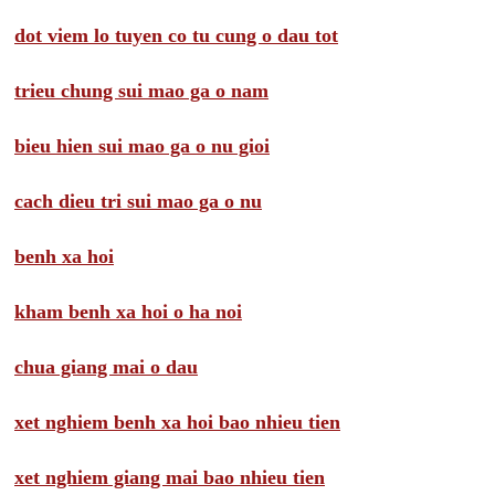
dot viem lo tuyen co tu cung o dau tot
trieu chung sui mao ga o nam
bieu hien sui mao ga o nu gioi
cach dieu tri sui mao ga o nu
benh xa hoi
kham benh xa hoi o ha noi
chua giang mai o dau
xet nghiem benh xa hoi bao nhieu tien
xet nghiem giang mai bao nhieu tien