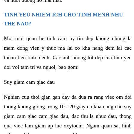
va nuoi duong no mai mai.
TINH YEU NHIEM ICH CHO TINH MENH NHU
THE NAO?
Mot moi quan he tinh cam uy tin dep khong nhung la
mam dong vien y thuc ma lai co kha nang dem lai cac
thuan tien tinh menh. Cac anh huong tot dep cua tinh yeu
doi voi tam tri va nguoi, bao gom:
Suy giam cam giac dau
Nghien cuu thoi gian gan day da dua ra rang viec om doi
tuong khong giong trong 10 - 20 giay co kha nang cho suy
giam cam giac cam giac dau, dac thu la nhuc dau, thong
qua viec lam giam ap luc oxytocin. Ngam quan sat hinh