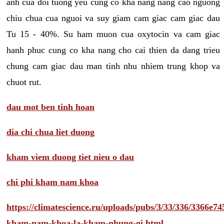
anh cua doi tuong yeu cung co kha nang nang cao nguong
chiu chua cua nguoi va suy giam cam giac cam giac dau
Tu 15 - 40%. Su ham muon cua oxytocin va cam giac
hanh phuc cung co kha nang cho cai thien da dang trieu
chung cam giac dau man tinh nhu nhiem trung khop va
chuot rut.
dau mot ben tinh hoan
dia chi chua liet duong
kham viem duong tiet nieu o dau
chi phi kham nam khoa
https://climatescience.ru/uploads/pubs/3/33/336/3366e
kham-nam-khoa-la-kham-nhung-gi.html