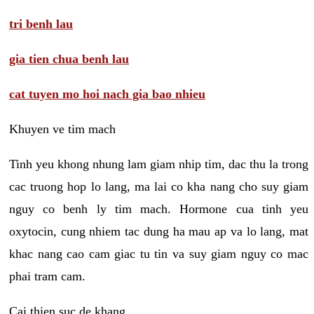
tri benh lau
gia tien chua benh lau
cat tuyen mo hoi nach gia bao nhieu
Khuyen ve tim mach
Tinh yeu khong nhung lam giam nhip tim, dac thu la trong
cac truong hop lo lang, ma lai co kha nang cho suy giam
nguy co benh ly tim mach. Hormone cua tinh yeu
oxytocin, cung nhiem tac dung ha mau ap va lo lang, mat
khac nang cao cam giac tu tin va suy giam nguy co mac
phai tram cam.
Cai thien suc de khang