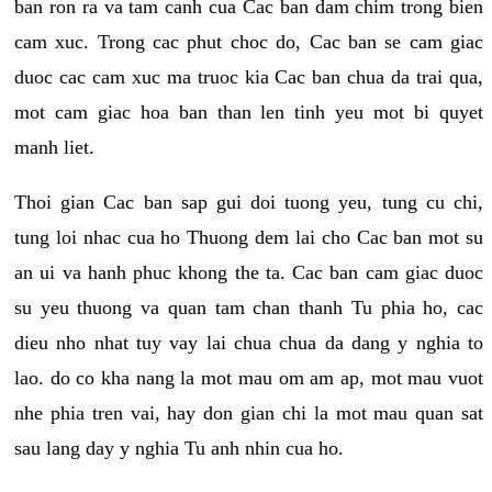
ban ron ra va tam canh cua Cac ban dam chim trong bien
cam xuc. Trong cac phut choc do, Cac ban se cam giac
duoc cac cam xuc ma truoc kia Cac ban chua da trai qua,
mot cam giac hoa ban than len tinh yeu mot bi quyet
manh liet.
Thoi gian Cac ban sap gui doi tuong yeu, tung cu chi,
tung loi nhac cua ho Thuong dem lai cho Cac ban mot su
an ui va hanh phuc khong the ta. Cac ban cam giac duoc
su yeu thuong va quan tam chan thanh Tu phia ho, cac
dieu nho nhat tuy vay lai chua chua da dang y nghia to
lao. do co kha nang la mot mau om am ap, mot mau vuot
nhe phia tren vai, hay don gian chi la mot mau quan sat
sau lang day y nghia Tu anh nhin cua ho.