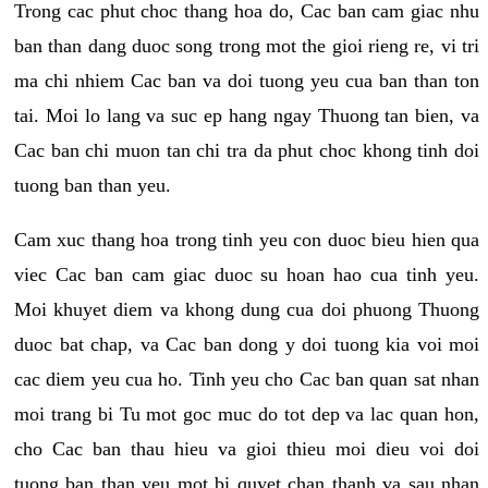
Trong cac phut choc thang hoa do, Cac ban cam giac nhu
ban than dang duoc song trong mot the gioi rieng re, vi tri
ma chi nhiem Cac ban va doi tuong yeu cua ban than ton
tai. Moi lo lang va suc ep hang ngay Thuong tan bien, va
Cac ban chi muon tan chi tra da phut choc khong tinh doi
tuong ban than yeu.
Cam xuc thang hoa trong tinh yeu con duoc bieu hien qua
viec Cac ban cam giac duoc su hoan hao cua tinh yeu.
Moi khuyet diem va khong dung cua doi phuong Thuong
duoc bat chap, va Cac ban dong y doi tuong kia voi moi
cac diem yeu cua ho. Tinh yeu cho Cac ban quan sat nhan
moi trang bi Tu mot goc muc do tot dep va lac quan hon,
cho Cac ban thau hieu va gioi thieu moi dieu voi doi
tuong ban than yeu mot bi quyet chan thanh va sau nhan