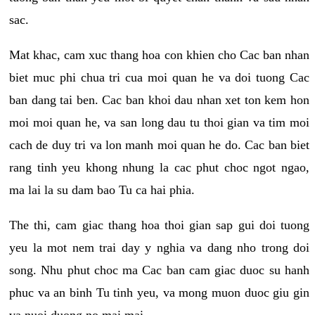
sac.
Mat khac, cam xuc thang hoa con khien cho Cac ban nhan
biet muc phi chua tri cua moi quan he va doi tuong Cac
ban dang tai ben. Cac ban khoi dau nhan xet ton kem hon
moi moi quan he, va san long dau tu thoi gian va tim moi
cach de duy tri va lon manh moi quan he do. Cac ban biet
rang tinh yeu khong nhung la cac phut choc ngot ngao,
ma lai la su dam bao Tu ca hai phia.
The thi, cam giac thang hoa thoi gian sap gui doi tuong
yeu la mot nem trai day y nghia va dang nho trong doi
song. Nhu phut choc ma Cac ban cam giac duoc su hanh
phuc va an binh Tu tinh yeu, va mong muon duoc giu gin