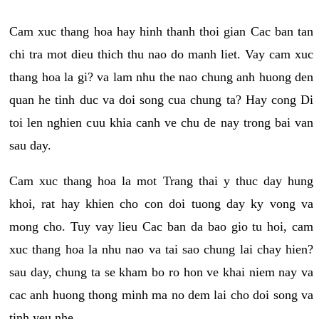
Cam xuc thang hoa hay hinh thanh thoi gian Cac ban tan
chi tra mot dieu thich thu nao do manh liet. Vay cam xuc
thang hoa la gi? va lam nhu the nao chung anh huong den
quan he tinh duc va doi song cua chung ta? Hay cong Di
toi len nghien cuu khia canh ve chu de nay trong bai van
sau day.
Cam xuc thang hoa la mot Trang thai y thuc day hung
khoi, rat hay khien cho con doi tuong day ky vong va
mong cho. Tuy vay lieu Cac ban da bao gio tu hoi, cam
xuc thang hoa la nhu nao va tai sao chung lai chay hien?
sau day, chung ta se kham bo ro hon ve khai niem nay va
cac anh huong thong minh ma no dem lai cho doi song va
tinh yeu nhe.