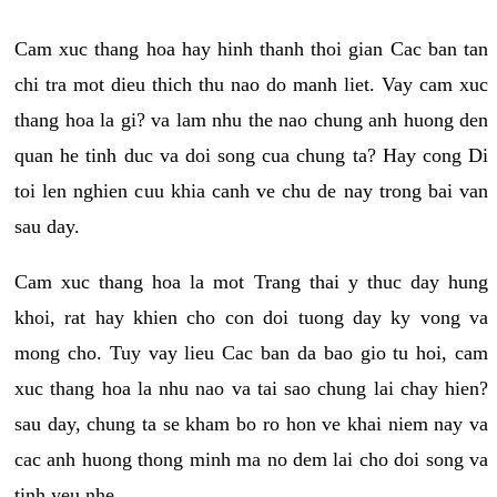
Cam xuc thang hoa hay hinh thanh thoi gian Cac ban tan
chi tra mot dieu thich thu nao do manh liet. Vay cam xuc
thang hoa la gi? va lam nhu the nao chung anh huong den
quan he tinh duc va doi song cua chung ta? Hay cong Di
toi len nghien cuu khia canh ve chu de nay trong bai van
sau day.
Cam xuc thang hoa la mot Trang thai y thuc day hung
khoi, rat hay khien cho con doi tuong day ky vong va
mong cho. Tuy vay lieu Cac ban da bao gio tu hoi, cam
xuc thang hoa la nhu nao va tai sao chung lai chay hien?
sau day, chung ta se kham bo ro hon ve khai niem nay va
cac anh huong thong minh ma no dem lai cho doi song va
tinh yeu nhe.