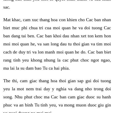
sac.
Mat khac, cam xuc thang hoa con khien cho Cac ban nhan
biet muc phi chua tri cua moi quan he va doi tuong Cac
ban dang tai ben. Cac ban khoi dau nhan xet ton kem hon
moi moi quan he, va san long dau tu thoi gian va tim moi
cach de duy tri va lon manh moi quan he do. Cac ban biet
rang tinh yeu khong nhung la cac phut choc ngot ngao,
ma lai la su dam bao Tu ca hai phia.
The thi, cam giac thang hoa thoi gian sap gui doi tuong
yeu la mot nem trai day y nghia va dang nho trong doi
song. Nhu phut choc ma Cac ban cam giac duoc su hanh
phuc va an binh Tu tinh yeu, va mong muon duoc giu gin