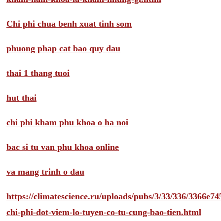
Chi phi chua benh xuat tinh som
phuong phap cat bao quy dau
thai 1 thang tuoi
hut thai
chi phi kham phu khoa o ha noi
bac si tu van phu khoa online
va mang trinh o dau
https://climatescience.ru/uploads/pubs/3/33/336/3366e
chi-phi-dot-viem-lo-tuyen-co-tu-cung-bao-tien.html