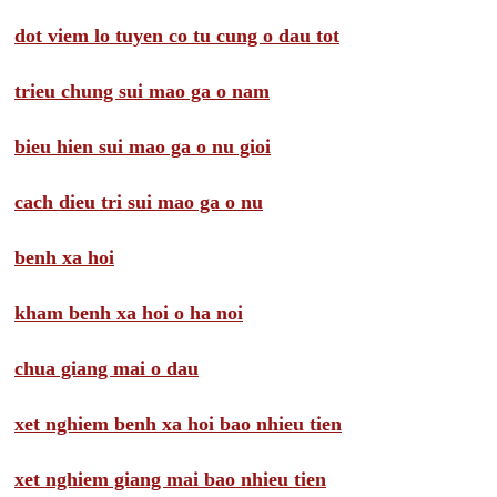
dot viem lo tuyen co tu cung o dau tot
trieu chung sui mao ga o nam
bieu hien sui mao ga o nu gioi
cach dieu tri sui mao ga o nu
benh xa hoi
kham benh xa hoi o ha noi
chua giang mai o dau
xet nghiem benh xa hoi bao nhieu tien
xet nghiem giang mai bao nhieu tien