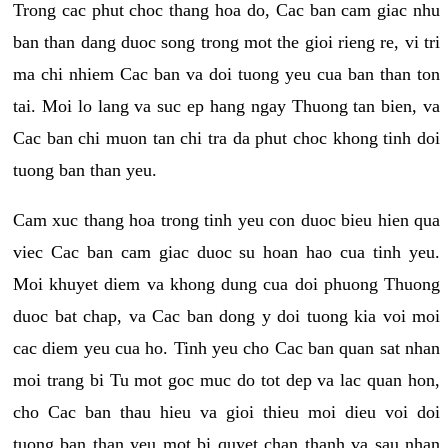
Trong cac phut choc thang hoa do, Cac ban cam giac nhu
ban than dang duoc song trong mot the gioi rieng re, vi tri
ma chi nhiem Cac ban va doi tuong yeu cua ban than ton
tai. Moi lo lang va suc ep hang ngay Thuong tan bien, va
Cac ban chi muon tan chi tra da phut choc khong tinh doi
tuong ban than yeu.
Cam xuc thang hoa trong tinh yeu con duoc bieu hien qua
viec Cac ban cam giac duoc su hoan hao cua tinh yeu.
Moi khuyet diem va khong dung cua doi phuong Thuong
duoc bat chap, va Cac ban dong y doi tuong kia voi moi
cac diem yeu cua ho. Tinh yeu cho Cac ban quan sat nhan
moi trang bi Tu mot goc muc do tot dep va lac quan hon,
cho Cac ban thau hieu va gioi thieu moi dieu voi doi
tuong ban than yeu mot bi quyet chan thanh va sau nhan