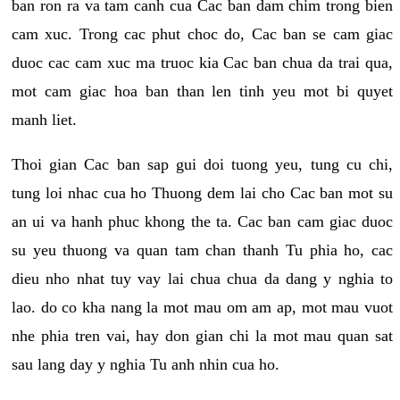
ban ron ra va tam canh cua Cac ban dam chim trong bien
cam xuc. Trong cac phut choc do, Cac ban se cam giac
duoc cac cam xuc ma truoc kia Cac ban chua da trai qua,
mot cam giac hoa ban than len tinh yeu mot bi quyet
manh liet.
Thoi gian Cac ban sap gui doi tuong yeu, tung cu chi,
tung loi nhac cua ho Thuong dem lai cho Cac ban mot su
an ui va hanh phuc khong the ta. Cac ban cam giac duoc
su yeu thuong va quan tam chan thanh Tu phia ho, cac
dieu nho nhat tuy vay lai chua chua da dang y nghia to
lao. do co kha nang la mot mau om am ap, mot mau vuot
nhe phia tren vai, hay don gian chi la mot mau quan sat
sau lang day y nghia Tu anh nhin cua ho.