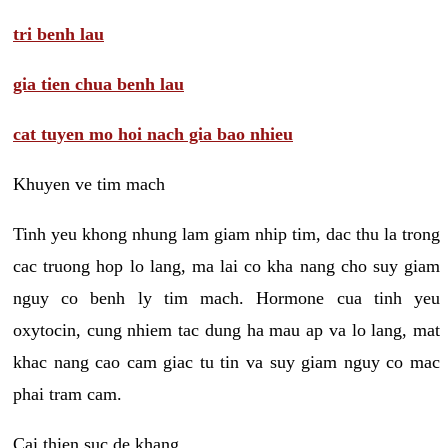
tri benh lau
gia tien chua benh lau
cat tuyen mo hoi nach gia bao nhieu
Khuyen ve tim mach
Tinh yeu khong nhung lam giam nhip tim, dac thu la trong
cac truong hop lo lang, ma lai co kha nang cho suy giam
nguy co benh ly tim mach. Hormone cua tinh yeu
oxytocin, cung nhiem tac dung ha mau ap va lo lang, mat
khac nang cao cam giac tu tin va suy giam nguy co mac
phai tram cam.
Cai thien suc de khang