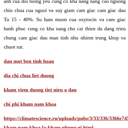
anh cua doi tuong yeu cung co kha nang nang cao nguong
chiu chua cua nguoi va suy giam cam giac cam giac dau
Tu 15 - 40%. Su ham muon cua oxytocin va cam giac
hanh phuc cung co kha nang cho cai thien da dang trieu
chung cam giac dau man tinh nhu nhiem trung khop va
chuot rut.
dau mot ben tinh hoan
dia chi chua liet duong
kham viem duong tiet nieu o dau
chi phi kham nam khoa
https://climatescience.ru/uploads/pubs/3/33/336/3366e
kham-nam-khoa-la-kham-nhung-gi.html