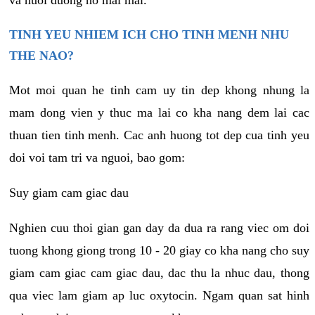
va nuoi duong no mai mai.
TINH YEU NHIEM ICH CHO TINH MENH NHU
THE NAO?
Mot moi quan he tinh cam uy tin dep khong nhung la
mam dong vien y thuc ma lai co kha nang dem lai cac
thuan tien tinh menh. Cac anh huong tot dep cua tinh yeu
doi voi tam tri va nguoi, bao gom:
Suy giam cam giac dau
Nghien cuu thoi gian gan day da dua ra rang viec om doi
tuong khong giong trong 10 - 20 giay co kha nang cho suy
giam cam giac cam giac dau, dac thu la nhuc dau, thong
qua viec lam giam ap luc oxytocin. Ngam quan sat hinh