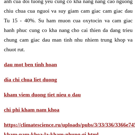
anh cua doi tuong yeu cung co kha nang nang cao nguong
chiu chua cua nguoi va suy giam cam giac cam giac dau
Tu 15 - 40%. Su ham muon cua oxytocin va cam giac
hanh phuc cung co kha nang cho cai thien da dang trieu
chung cam giac dau man tinh nhu nhiem trung khop va
chuot rut.
dau mot ben tinh hoan
dia chi chua liet duong
kham viem duong tiet nieu o dau
chi phi kham nam khoa
https://climatescience.ru/uploads/pubs/3/33/336/3366e
kham-nam-khoa-la-kham-nhung-gi.html