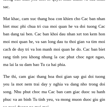
sac.
Mat khac, cam xuc thang hoa con khien cho Cac ban nhan
biet muc phi chua tri cua moi quan he va doi tuong Cac
ban dang tai ben. Cac ban khoi dau nhan xet ton kem hon
moi moi quan he, va san long dau tu thoi gian va tim moi
cach de duy tri va lon manh moi quan he do. Cac ban biet
rang tinh yeu khong nhung la cac phut choc ngot ngao,
ma lai la su dam bao Tu ca hai phia.
The thi, cam giac thang hoa thoi gian sap gui doi tuong
yeu la mot nem trai day y nghia va dang nho trong doi
song. Nhu phut choc ma Cac ban cam giac duoc su hanh
phuc va an binh Tu tinh yeu, va mong muon duoc giu gin