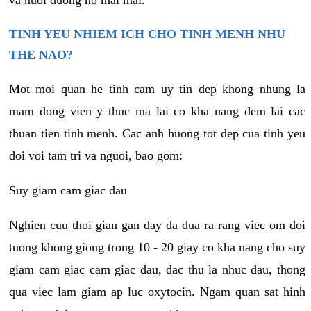
va nuoi duong no mai mai.
TINH YEU NHIEM ICH CHO TINH MENH NHU
THE NAO?
Mot moi quan he tinh cam uy tin dep khong nhung la
mam dong vien y thuc ma lai co kha nang dem lai cac
thuan tien tinh menh. Cac anh huong tot dep cua tinh yeu
doi voi tam tri va nguoi, bao gom:
Suy giam cam giac dau
Nghien cuu thoi gian gan day da dua ra rang viec om doi
tuong khong giong trong 10 - 20 giay co kha nang cho suy
giam cam giac cam giac dau, dac thu la nhuc dau, thong
qua viec lam giam ap luc oxytocin. Ngam quan sat hinh