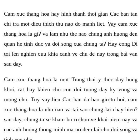
Cam xuc thang hoa hay hinh thanh thoi gian Cac ban tan
chi tra mot dieu thich thu nao do manh liet. Vay cam xuc
thang hoa la gi? va lam nhu the nao chung anh huong den
quan he tinh duc va doi song cua chung ta? Hay cong Di
toi len nghien cuu khia canh ve chu de nay trong bai van
sau day.
Cam xuc thang hoa la mot Trang thai y thuc day hung
khoi, rat hay khien cho con doi tuong day ky vong va
mong cho. Tuy vay lieu Cac ban da bao gio tu hoi, cam
xuc thang hoa la nhu nao va tai sao chung lai chay hien?
sau day, chung ta se kham bo ro hon ve khai niem nay va
cac anh huong thong minh ma no dem lai cho doi song va
tinh yeu nhe.