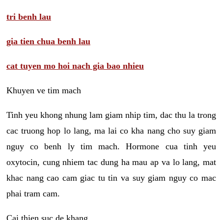
tri benh lau
gia tien chua benh lau
cat tuyen mo hoi nach gia bao nhieu
Khuyen ve tim mach
Tinh yeu khong nhung lam giam nhip tim, dac thu la trong
cac truong hop lo lang, ma lai co kha nang cho suy giam
nguy co benh ly tim mach. Hormone cua tinh yeu
oxytocin, cung nhiem tac dung ha mau ap va lo lang, mat
khac nang cao cam giac tu tin va suy giam nguy co mac
phai tram cam.
Cai thien suc de khang