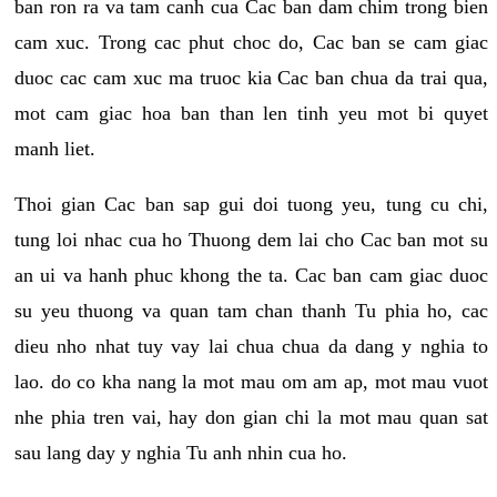
ban ron ra va tam canh cua Cac ban dam chim trong bien
cam xuc. Trong cac phut choc do, Cac ban se cam giac
duoc cac cam xuc ma truoc kia Cac ban chua da trai qua,
mot cam giac hoa ban than len tinh yeu mot bi quyet
manh liet.
Thoi gian Cac ban sap gui doi tuong yeu, tung cu chi,
tung loi nhac cua ho Thuong dem lai cho Cac ban mot su
an ui va hanh phuc khong the ta. Cac ban cam giac duoc
su yeu thuong va quan tam chan thanh Tu phia ho, cac
dieu nho nhat tuy vay lai chua chua da dang y nghia to
lao. do co kha nang la mot mau om am ap, mot mau vuot
nhe phia tren vai, hay don gian chi la mot mau quan sat
sau lang day y nghia Tu anh nhin cua ho.