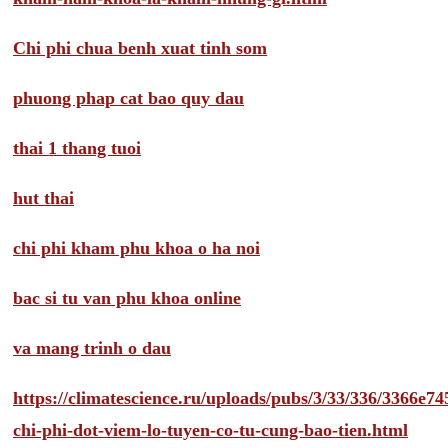
Chi phi chua benh xuat tinh som
phuong phap cat bao quy dau
thai 1 thang tuoi
hut thai
chi phi kham phu khoa o ha noi
bac si tu van phu khoa online
va mang trinh o dau
https://climatescience.ru/uploads/pubs/3/33/336/3366e
chi-phi-dot-viem-lo-tuyen-co-tu-cung-bao-tien.html