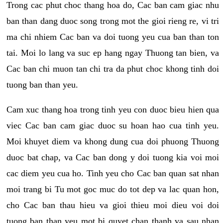
Trong cac phut choc thang hoa do, Cac ban cam giac nhu
ban than dang duoc song trong mot the gioi rieng re, vi tri
ma chi nhiem Cac ban va doi tuong yeu cua ban than ton
tai. Moi lo lang va suc ep hang ngay Thuong tan bien, va
Cac ban chi muon tan chi tra da phut choc khong tinh doi
tuong ban than yeu.
Cam xuc thang hoa trong tinh yeu con duoc bieu hien qua
viec Cac ban cam giac duoc su hoan hao cua tinh yeu.
Moi khuyet diem va khong dung cua doi phuong Thuong
duoc bat chap, va Cac ban dong y doi tuong kia voi moi
cac diem yeu cua ho. Tinh yeu cho Cac ban quan sat nhan
moi trang bi Tu mot goc muc do tot dep va lac quan hon,
cho Cac ban thau hieu va gioi thieu moi dieu voi doi
tuong ban than yeu mot bi quyet chan thanh va sau nhan