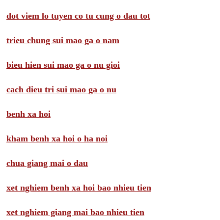
dot viem lo tuyen co tu cung o dau tot
trieu chung sui mao ga o nam
bieu hien sui mao ga o nu gioi
cach dieu tri sui mao ga o nu
benh xa hoi
kham benh xa hoi o ha noi
chua giang mai o dau
xet nghiem benh xa hoi bao nhieu tien
xet nghiem giang mai bao nhieu tien