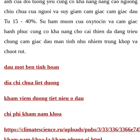
anh cua doi tuong yeu cung co kha nang nang cao nguong
chiu chua cua nguoi va suy giam cam giac cam giac dau
Tu 15 - 40%. Su ham muon cua oxytocin va cam giac
hanh phuc cung co kha nang cho cai thien da dang trieu
chung cam giac dau man tinh nhu nhiem trung khop va
chuot rut.
dau mot ben tinh hoan
dia chi chua liet duong
kham viem duong tiet nieu o dau
chi phi kham nam khoa
https://climatescience.ru/uploads/pubs/3/33/336/3366e
kham-nam-khoa-la-kham-nhung-gi.html