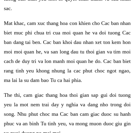
sac.
Mat khac, cam xuc thang hoa con khien cho Cac ban nhan
biet muc phi chua tri cua moi quan he va doi tuong Cac
ban dang tai ben. Cac ban khoi dau nhan xet ton kem hon
moi moi quan he, va san long dau tu thoi gian va tim moi
cach de duy tri va lon manh moi quan he do. Cac ban biet
rang tinh yeu khong nhung la cac phut choc ngot ngao,
ma lai la su dam bao Tu ca hai phia.
The thi, cam giac thang hoa thoi gian sap gui doi tuong
yeu la mot nem trai day y nghia va dang nho trong doi
song. Nhu phut choc ma Cac ban cam giac duoc su hanh
phuc va an binh Tu tinh yeu, va mong muon duoc giu gin