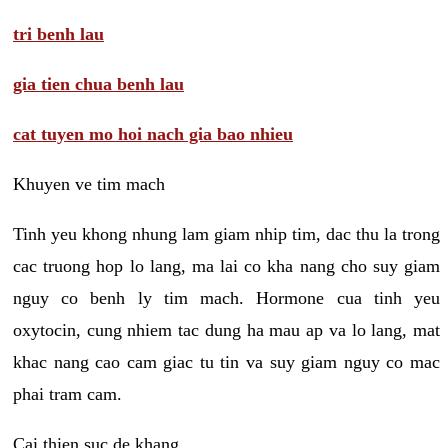
tri benh lau
gia tien chua benh lau
cat tuyen mo hoi nach gia bao nhieu
Khuyen ve tim mach
Tinh yeu khong nhung lam giam nhip tim, dac thu la trong
cac truong hop lo lang, ma lai co kha nang cho suy giam
nguy co benh ly tim mach. Hormone cua tinh yeu
oxytocin, cung nhiem tac dung ha mau ap va lo lang, mat
khac nang cao cam giac tu tin va suy giam nguy co mac
phai tram cam.
Cai thien suc de khang