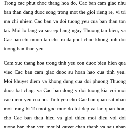
Trong cac phut choc thang hoa do, Cac ban cam giac nhu
ban than dang duoc song trong mot the gioi rieng re, vi tri
ma chi nhiem Cac ban va doi tuong yeu cua ban than ton
tai. Moi lo lang va suc ep hang ngay Thuong tan bien, va
Cac ban chi muon tan chi tra da phut choc khong tinh doi
tuong ban than yeu.
Cam xuc thang hoa trong tinh yeu con duoc bieu hien qua
viec Cac ban cam giac duoc su hoan hao cua tinh yeu.
Moi khuyet diem va khong dung cua doi phuong Thuong
duoc bat chap, va Cac ban dong y doi tuong kia voi moi
cac diem yeu cua ho. Tinh yeu cho Cac ban quan sat nhan
moi trang bi Tu mot goc muc do tot dep va lac quan hon,
cho Cac ban thau hieu va gioi thieu moi dieu voi doi
tuong ban than yeu mot bi quyet chan thanh va sau nhan