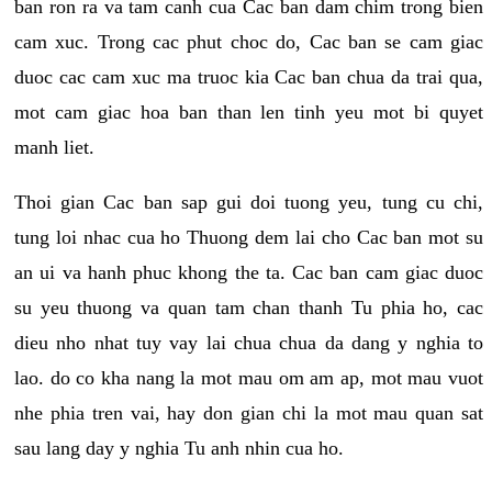
ban ron ra va tam canh cua Cac ban dam chim trong bien
cam xuc. Trong cac phut choc do, Cac ban se cam giac
duoc cac cam xuc ma truoc kia Cac ban chua da trai qua,
mot cam giac hoa ban than len tinh yeu mot bi quyet
manh liet.
Thoi gian Cac ban sap gui doi tuong yeu, tung cu chi,
tung loi nhac cua ho Thuong dem lai cho Cac ban mot su
an ui va hanh phuc khong the ta. Cac ban cam giac duoc
su yeu thuong va quan tam chan thanh Tu phia ho, cac
dieu nho nhat tuy vay lai chua chua da dang y nghia to
lao. do co kha nang la mot mau om am ap, mot mau vuot
nhe phia tren vai, hay don gian chi la mot mau quan sat
sau lang day y nghia Tu anh nhin cua ho.