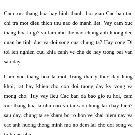
Cam xuc thang hoa hay hinh thanh thoi gian Cac ban tan
chi tra mot dieu thich thu nao do manh liet. Vay cam xuc
thang hoa la gi? va lam nhu the nao chung anh huong den
quan he tinh duc va doi song cua chung ta? Hay cong Di
toi len nghien cuu khia canh ve chu de nay trong bai van
sau day.
Cam xuc thang hoa la mot Trang thai y thuc day hung
khoi, rat hay khien cho con doi tuong day ky vong va
mong cho. Tuy vay lieu Cac ban da bao gio tu hoi, cam
xuc thang hoa la nhu nao va tai sao chung lai chay hien?
sau day, chung ta se kham bo ro hon ve khai niem nay va
cac anh huong thong minh ma no dem lai cho doi song va
tinh yeu nhe.