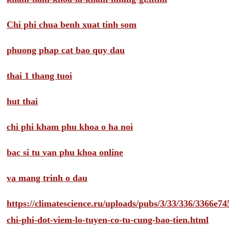
Chi phi chua benh xuat tinh som
phuong phap cat bao quy dau
thai 1 thang tuoi
hut thai
chi phi kham phu khoa o ha noi
bac si tu van phu khoa online
va mang trinh o dau
https://climatescience.ru/uploads/pubs/3/33/336/3366e
chi-phi-dot-viem-lo-tuyen-co-tu-cung-bao-tien.html