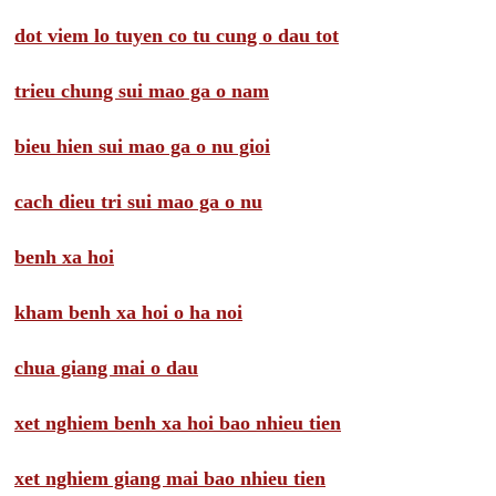
dot viem lo tuyen co tu cung o dau tot
trieu chung sui mao ga o nam
bieu hien sui mao ga o nu gioi
cach dieu tri sui mao ga o nu
benh xa hoi
kham benh xa hoi o ha noi
chua giang mai o dau
xet nghiem benh xa hoi bao nhieu tien
xet nghiem giang mai bao nhieu tien