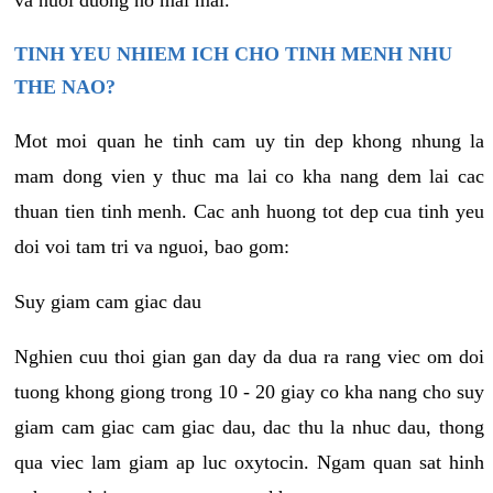
va nuoi duong no mai mai.
TINH YEU NHIEM ICH CHO TINH MENH NHU
THE NAO?
Mot moi quan he tinh cam uy tin dep khong nhung la
mam dong vien y thuc ma lai co kha nang dem lai cac
thuan tien tinh menh. Cac anh huong tot dep cua tinh yeu
doi voi tam tri va nguoi, bao gom:
Suy giam cam giac dau
Nghien cuu thoi gian gan day da dua ra rang viec om doi
tuong khong giong trong 10 - 20 giay co kha nang cho suy
giam cam giac cam giac dau, dac thu la nhuc dau, thong
qua viec lam giam ap luc oxytocin. Ngam quan sat hinh