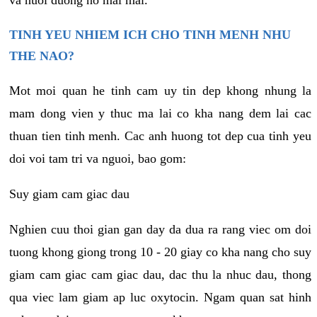
va nuoi duong no mai mai.
TINH YEU NHIEM ICH CHO TINH MENH NHU
THE NAO?
Mot moi quan he tinh cam uy tin dep khong nhung la
mam dong vien y thuc ma lai co kha nang dem lai cac
thuan tien tinh menh. Cac anh huong tot dep cua tinh yeu
doi voi tam tri va nguoi, bao gom:
Suy giam cam giac dau
Nghien cuu thoi gian gan day da dua ra rang viec om doi
tuong khong giong trong 10 - 20 giay co kha nang cho suy
giam cam giac cam giac dau, dac thu la nhuc dau, thong
qua viec lam giam ap luc oxytocin. Ngam quan sat hinh