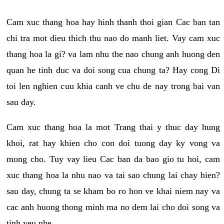
Cam xuc thang hoa hay hinh thanh thoi gian Cac ban tan
chi tra mot dieu thich thu nao do manh liet. Vay cam xuc
thang hoa la gi? va lam nhu the nao chung anh huong den
quan he tinh duc va doi song cua chung ta? Hay cong Di
toi len nghien cuu khia canh ve chu de nay trong bai van
sau day.
Cam xuc thang hoa la mot Trang thai y thuc day hung
khoi, rat hay khien cho con doi tuong day ky vong va
mong cho. Tuy vay lieu Cac ban da bao gio tu hoi, cam
xuc thang hoa la nhu nao va tai sao chung lai chay hien?
sau day, chung ta se kham bo ro hon ve khai niem nay va
cac anh huong thong minh ma no dem lai cho doi song va
tinh yeu nhe.