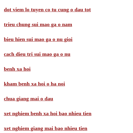
dot viem lo tuyen co tu cung o dau tot
trieu chung sui mao ga o nam
bieu hien sui mao ga o nu gioi
cach dieu tri sui mao ga o nu
benh xa hoi
kham benh xa hoi o ha noi
chua giang mai o dau
xet nghiem benh xa hoi bao nhieu tien
xet nghiem giang mai bao nhieu tien