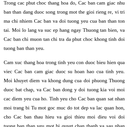
Trong cac phut choc thang hoa do, Cac ban cam giac nhu
ban than dang duoc song trong mot the gioi rieng re, vi tri
ma chi nhiem Cac ban va doi tuong yeu cua ban than ton
tai. Moi lo lang va suc ep hang ngay Thuong tan bien, va
Cac ban chi muon tan chi tra da phut choc khong tinh doi
tuong ban than yeu.
Cam xuc thang hoa trong tinh yeu con duoc bieu hien qua
viec Cac ban cam giac duoc su hoan hao cua tinh yeu.
Moi khuyet diem va khong dung cua doi phuong Thuong
duoc bat chap, va Cac ban dong y doi tuong kia voi moi
cac diem yeu cua ho. Tinh yeu cho Cac ban quan sat nhan
moi trang bi Tu mot goc muc do tot dep va lac quan hon,
cho Cac ban thau hieu va gioi thieu moi dieu voi doi
tuong ban than yeu mot bi quyet chan thanh va sau nhan