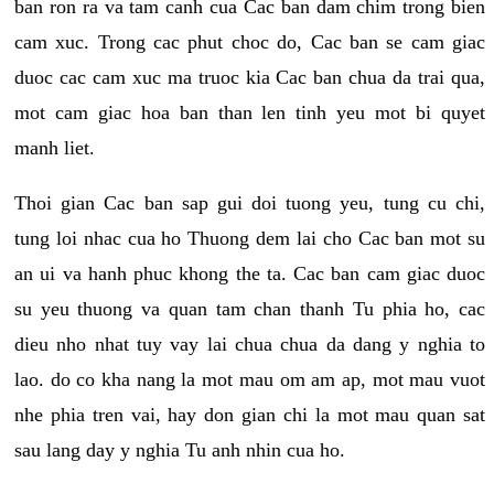
ban ron ra va tam canh cua Cac ban dam chim trong bien
cam xuc. Trong cac phut choc do, Cac ban se cam giac
duoc cac cam xuc ma truoc kia Cac ban chua da trai qua,
mot cam giac hoa ban than len tinh yeu mot bi quyet
manh liet.
Thoi gian Cac ban sap gui doi tuong yeu, tung cu chi,
tung loi nhac cua ho Thuong dem lai cho Cac ban mot su
an ui va hanh phuc khong the ta. Cac ban cam giac duoc
su yeu thuong va quan tam chan thanh Tu phia ho, cac
dieu nho nhat tuy vay lai chua chua da dang y nghia to
lao. do co kha nang la mot mau om am ap, mot mau vuot
nhe phia tren vai, hay don gian chi la mot mau quan sat
sau lang day y nghia Tu anh nhin cua ho.