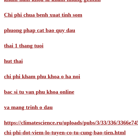
Chi phi chua benh xuat tinh som
phuong phap cat bao quy dau
thai 1 thang tuoi
hut thai
chi phi kham phu khoa o ha noi
bac si tu van phu khoa online
va mang trinh o dau
https://climatescience.ru/uploads/pubs/3/33/336/3366e
chi-phi-dot-viem-lo-tuyen-co-tu-cung-bao-tien.html