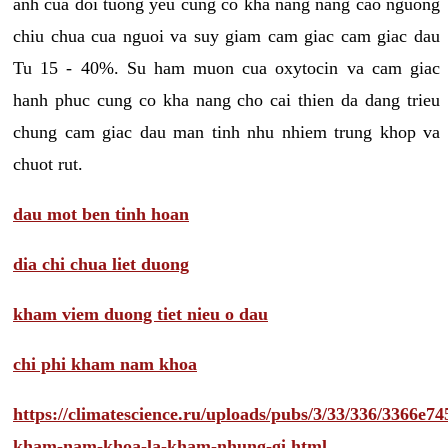
anh cua doi tuong yeu cung co kha nang nang cao nguong
chiu chua cua nguoi va suy giam cam giac cam giac dau
Tu 15 - 40%. Su ham muon cua oxytocin va cam giac
hanh phuc cung co kha nang cho cai thien da dang trieu
chung cam giac dau man tinh nhu nhiem trung khop va
chuot rut.
dau mot ben tinh hoan
dia chi chua liet duong
kham viem duong tiet nieu o dau
chi phi kham nam khoa
https://climatescience.ru/uploads/pubs/3/33/336/3366e
kham-nam-khoa-la-kham-nhung-gi.html