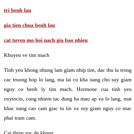
tri benh lau
gia tien chua benh lau
cat tuyen mo hoi nach gia bao nhieu
Khuyen ve tim mach
Tinh yeu khong nhung lam giam nhip tim, dac thu la trong
cac truong hop lo lang, ma lai co kha nang cho suy giam
nguy co benh ly tim mach. Hormone cua tinh yeu
oxytocin, cung nhiem tac dung ha mau ap va lo lang, mat
khac nang cao cam giac tu tin va suy giam nguy co mac
phai tram cam.
Cai thien suc de khang