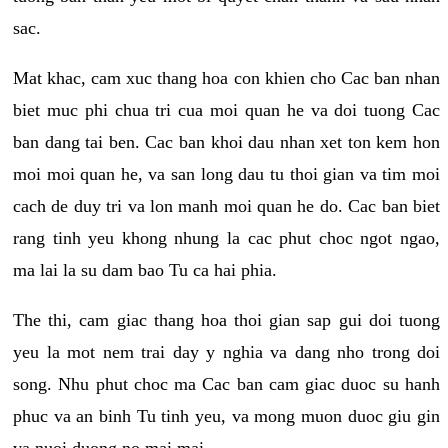
sac.
Mat khac, cam xuc thang hoa con khien cho Cac ban nhan
biet muc phi chua tri cua moi quan he va doi tuong Cac
ban dang tai ben. Cac ban khoi dau nhan xet ton kem hon
moi moi quan he, va san long dau tu thoi gian va tim moi
cach de duy tri va lon manh moi quan he do. Cac ban biet
rang tinh yeu khong nhung la cac phut choc ngot ngao,
ma lai la su dam bao Tu ca hai phia.
The thi, cam giac thang hoa thoi gian sap gui doi tuong
yeu la mot nem trai day y nghia va dang nho trong doi
song. Nhu phut choc ma Cac ban cam giac duoc su hanh
phuc va an binh Tu tinh yeu, va mong muon duoc giu gin