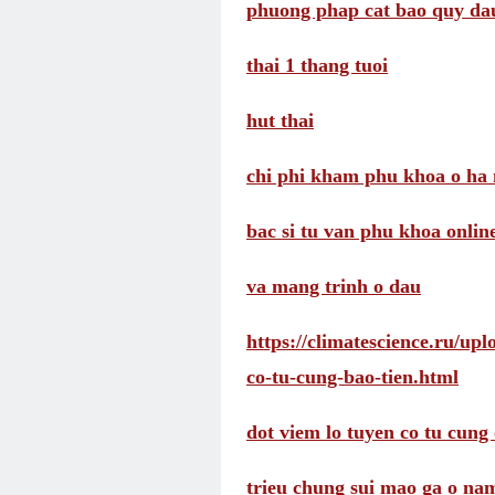
phuong phap cat bao quy da
thai 1 thang tuoi
hut thai
chi phi kham phu khoa o ha 
bac si tu van phu khoa onlin
va mang trinh o dau
https://climatescience.ru/up
co-tu-cung-bao-tien.html
dot viem lo tuyen co tu cung 
trieu chung sui mao ga o na