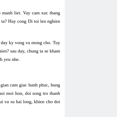
o manh liet. Vay cam xuc thang
 ta? Hay cong Di toi len nghien
ng day ky vong va mong cho. Tuy
 hien? sau day, chung ta se kham
h yeu nhe.
i gian cam giac hanh phuc, hung
uoi moi hon, doi song tro thanh
i va su hai long, khien cho doi