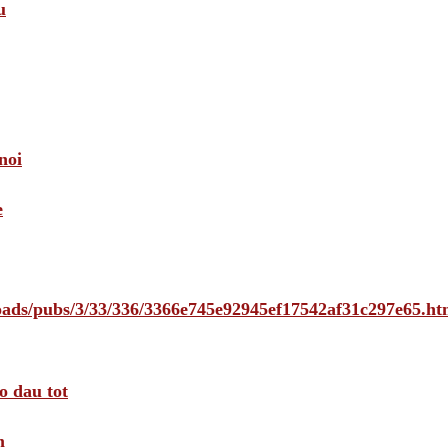
u
noi
e
loads/pubs/3/33/336/3366e745e92945ef17542af31c297e65.ht
o dau tot
m