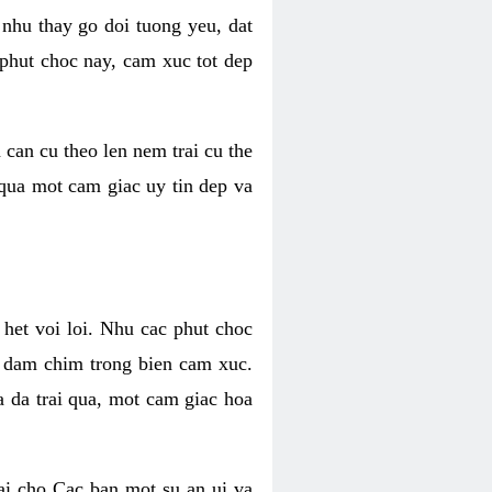
 nhu thay go doi tuong yeu, dat
 phut choc nay, cam xuc tot dep
 can cu theo len nem trai cu the
 qua mot cam giac uy tin dep va
 het voi loi. Nhu cac phut choc
n dam chim trong bien cam xuc.
 da trai qua, mot cam giac hoa
ai cho Cac ban mot su an ui va