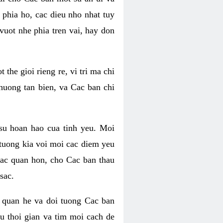
phia ho, cac dieu nho nhat tuy
uot nhe phia tren vai, hay don
he gioi rieng re, vi tri ma chi
huong tan bien, va Cac ban chi
su hoan hao cua tinh yeu. Moi
tuong kia voi moi cac diem yeu
lac quan hon, cho Cac ban thau
sac.
 quan he va doi tuong Cac ban
u thoi gian va tim moi cach de