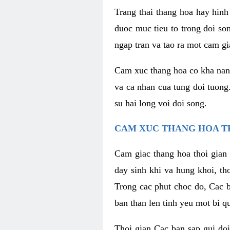
Trang thai thang hoa hay hinh 
duoc muc tieu to trong doi so
ngap tran va tao ra mot cam g
Cam xuc thang hoa co kha nang 
va ca nhan cua tung doi tuong
su hai long voi doi song.
CAM XUC THANG HOA T
Cam giac thang hoa thoi gian 
day sinh khi va hung khoi, t
Trong cac phut choc do, Cac 
ban than len tinh yeu mot bi q
Thoi gian Cac ban sap gui doi