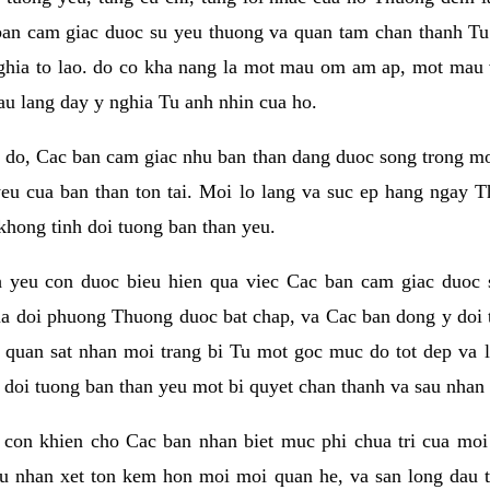
ban cam giac duoc su yeu thuong va quan tam chan thanh Tu 
ghia to lao. do co kha nang la mot mau om am ap, mot mau v
au lang day y nghia Tu anh nhin cua ho.
do, Cac ban cam giac nhu ban than dang duoc song trong mot t
eu cua ban than ton tai. Moi lo lang va suc ep hang ngay T
khong tinh doi tuong ban than yeu.
h yeu con duoc bieu hien qua viec Cac ban cam giac duoc 
a doi phuong Thuong duoc bat chap, va Cac ban dong y doi 
 quan sat nhan moi trang bi Tu mot goc muc do tot dep va 
i doi tuong ban than yeu mot bi quyet chan thanh va sau nhan 
con khien cho Cac ban nhan biet muc phi chua tri cua moi
au nhan xet ton kem hon moi moi quan he, va san long dau t