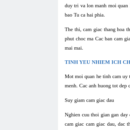
duy tri va lon manh moi quan 
bao Tu ca hai phia.
The thi, cam giac thang hoa t
phut choc ma Cac ban cam gia
mai mai.
TINH YEU NHIEM ICH C
Mot moi quan he tinh cam uy t
menh. Cac anh huong tot dep c
Suy giam cam giac dau
Nghien cuu thoi gian gan day 
cam giac cam giac dau, dac t