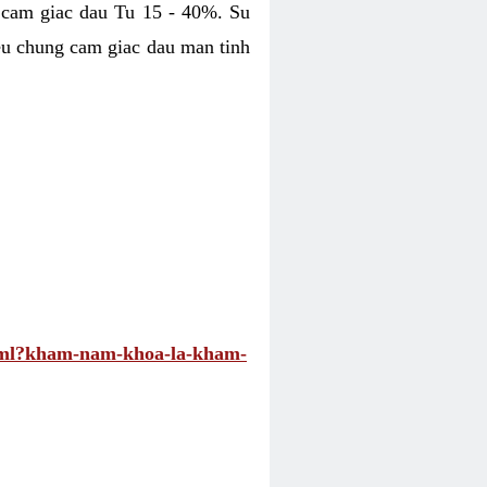
 cam giac dau Tu 15 - 40%. Su
eu chung cam giac dau man tinh
.html?kham-nam-khoa-la-kham-