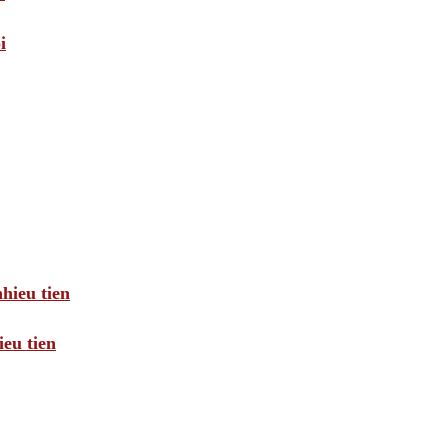
i
hieu tien
eu tien