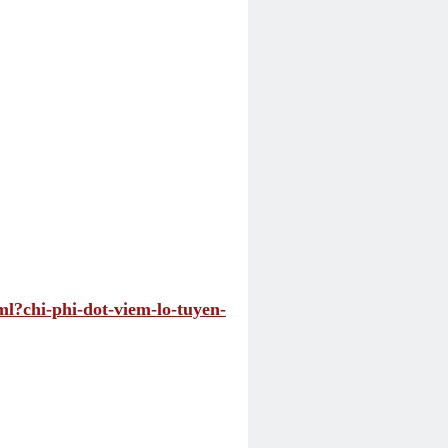
ml?chi-phi-dot-viem-lo-tuyen-