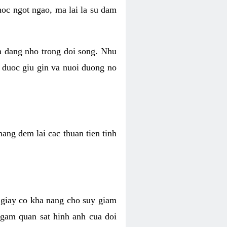
hoc ngot ngao, ma lai la su dam
va dang nho trong doi song. Nhu
 duoc giu gin va nuoi duong no
ang dem lai cac thuan tien tinh
 giay co kha nang cho suy giam
Ngam quan sat hinh anh cua doi