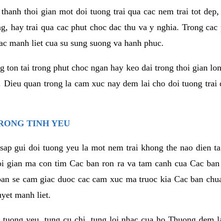
thanh thoi gian mot doi tuong trai qua cac nem trai tot dep,
ng, hay trai qua cac phut choc dac thu va y nghia. Trong cac
iac manh liet cua su sung suong va hanh phuc.
ton tai trong phut choc ngan hay keo dai trong thoi gian lon
. Dieu quan trong la cam xuc nay dem lai cho doi tuong trai
RONG TINH YEU
sap gui doi tuong yeu la mot nem trai khong the nao dien ta
hoi gian ma con tim Cac ban ron ra va tam canh cua Cac ba
ban se cam giac duoc cac cam xuc ma truoc kia Cac ban chua
uyet manh liet.
 tuong yeu, tung cu chi, tung loi nhac cua ho Thuong dem l