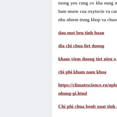
tuong yeu cung co kha nang 
ham muon cua oxytocin va cam
nhu nhiem trung khop va chuot
dau mot ben tinh hoan
dia chi chua liet duong
kham viem duong tiet nieu o
chi phi kham nam khoa
https://climatescience.ru/u
nhung-gi.html
Chi phi chua benh xuat tinh