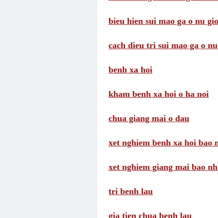
bieu hien sui mao ga o nu gio
cach dieu tri sui mao ga o nu
benh xa hoi
kham benh xa hoi o ha noi
chua giang mai o dau
xet nghiem benh xa hoi bao n
xet nghiem giang mai bao nhi
tri benh lau
gia tien chua benh lau