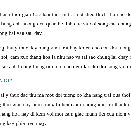
anh thoi gian Cac ban tan chi tra mot dieu thich thu nao d
 chung anh huong den quan he tinh duc va doi song cua chung
ong bai van sau day.
g thai y thuc day hung khoi, rat hay khien cho con doi tuo
 hoi, cam xuc thang hoa la nhu nao va tai sao chung lai chay
 cac anh huong thong minh ma no dem lai cho doi song va tin
 GI?
ai y thuc dac thu ma mot doi tuong co kha nang trai qua tho
 thoi gian nay, moi trang bi ben canh duong nhu tro thanh t
hang hoa hay di kem voi mot cam giac manh liet cua niem vu
ang bay phia tren may.