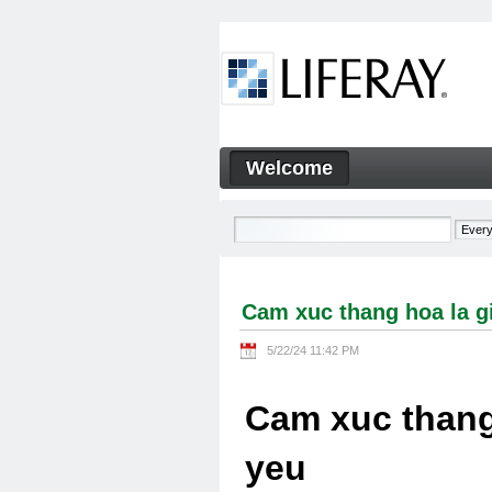
Skip to Content
Welcome
Cam xuc thang hoa la gi Cam
Navigation
Cam xuc thang hoa la g
5/22/24 11:42 PM
Cam xuc thang
yeu