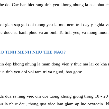
he do. Cac ban biet rang tinh yeu khong nhung la cac phut c
hoi gian sap gui doi tuong yeu la mot nem trai day y nghia 
c duoc su hanh phuc va an binh Tu tinh yeu, va mong muon
HO TINH MENH NHU THE NAO?
in dep khong nhung la mam dong vien y thuc ma lai co kha n
ua tinh yeu doi voi tam tri va nguoi, bao gom:
da dua ra rang viec om doi tuong khong giong trong 10 - 20
hu la nhuc dau, thong qua viec lam giam ap luc oxytocin. 