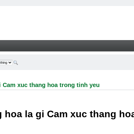
 xuc thang hoa trong tinh yeu - Welcome
i Cam xuc thang hoa trong tinh yeu
 hoa la gi Cam xuc thang hoa