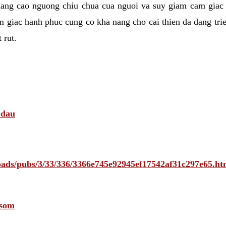
nang cao nguong chiu chua cua nguoi va suy giam cam giac
 giac hanh phuc cung co kha nang cho cai thien da dang tri
 rut.
 dau
ploads/pubs/3/33/336/3366e745e92945ef17542af31c297e65
 som