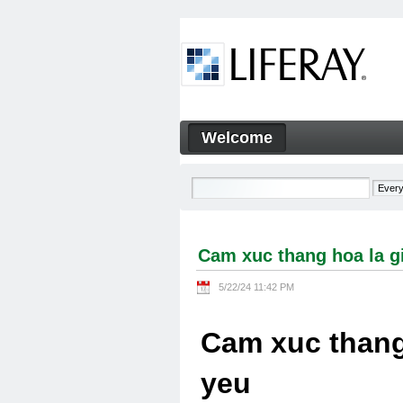
Skip to Content
Welcome
Cam xuc thang hoa la gi Cam
Navigation
Cam xuc thang hoa la g
5/22/24 11:42 PM
Cam xuc thang
yeu