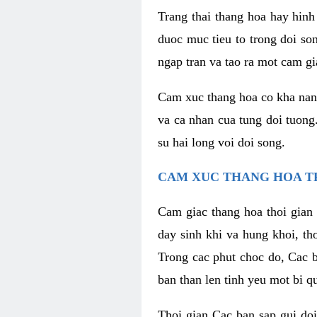
Trang thai thang hoa hay hinh 
duoc muc tieu to trong doi so
ngap tran va tao ra mot cam g
Cam xuc thang hoa co kha nang 
va ca nhan cua tung doi tuong
su hai long voi doi song.
CAM XUC THANG HOA T
Cam giac thang hoa thoi gian 
day sinh khi va hung khoi, t
Trong cac phut choc do, Cac 
ban than len tinh yeu mot bi q
Thoi gian Cac ban sap gui doi