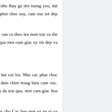
 nhu thay go doi tuong yeu, dat
 phut choc nay, cam xuc tot dep
 can cu theo len nem trai cu the
 qua mot cam giac uy tin dep va
 het voi loi. Nhu cac phut choc
n dam chim trong bien cam xuc.
 da trai qua, mot cam giac hoa
ai cho Cac ban mot su an ui va