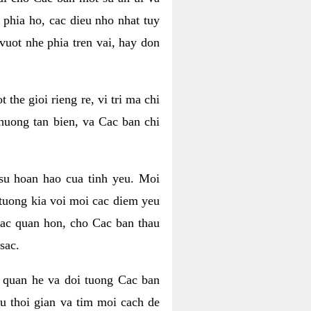
phia ho, cac dieu nho nhat tuy
uot nhe phia tren vai, hay don
he gioi rieng re, vi tri ma chi
huong tan bien, va Cac ban chi
su hoan hao cua tinh yeu. Moi
tuong kia voi moi cac diem yeu
lac quan hon, cho Cac ban thau
sac.
 quan he va doi tuong Cac ban
u thoi gian va tim moi cach de