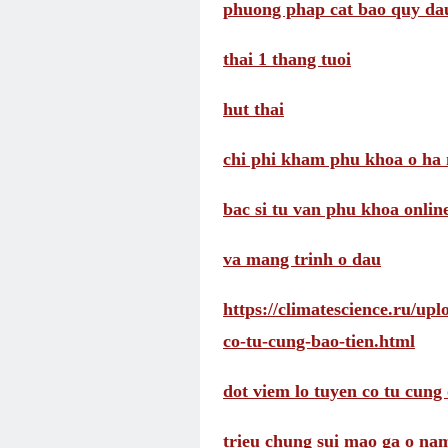
phuong phap cat bao quy da
thai 1 thang tuoi
hut thai
chi phi kham phu khoa o ha 
bac si tu van phu khoa onlin
va mang trinh o dau
https://climatescience.ru/up
co-tu-cung-bao-tien.html
dot viem lo tuyen co tu cung 
trieu chung sui mao ga o na