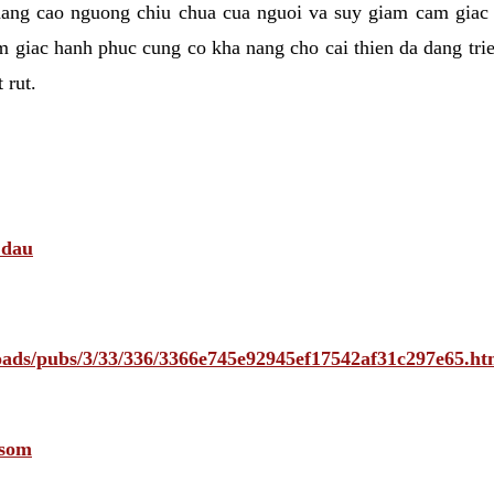
nang cao nguong chiu chua cua nguoi va suy giam cam giac
 giac hanh phuc cung co kha nang cho cai thien da dang tri
 rut.
 dau
ploads/pubs/3/33/336/3366e745e92945ef17542af31c297e65
 som