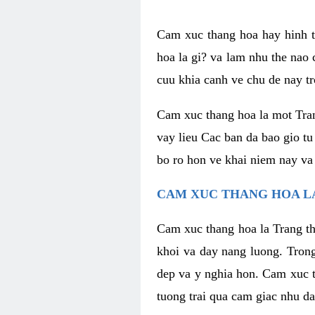
Cam xuc thang hoa hay hinh th
hoa la gi? va lam nhu the nao
cuu khia canh ve chu de nay tr
Cam xuc thang hoa la mot Tran
vay lieu Cac ban da bao gio tu
bo ro hon ve khai niem nay va
CAM XUC THANG HOA LA
Cam xuc thang hoa la Trang th
khoi va day nang luong. Trong
dep va y nghia hon. Cam xuc t
tuong trai qua cam giac nhu d