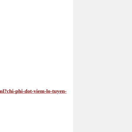
ml?chi-phi-dot-viem-lo-tuyen-