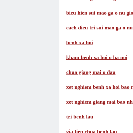
bieu hien sui mao ga o nu gio
cach dieu tri sui mao ga o nu
benh xa hoi
kham benh xa hoi o ha noi
chua giang mai o dau
xet nghiem benh xa hoi bao n
xet nghiem giang mai bao nhi
tri benh lau
gia tien chua benh lau