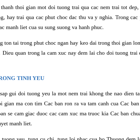
thanh thoi gian mot doi tuong trai qua cac nem trai tot dep,
ng, hay trai qua cac phut choc dac thu va y nghia. Trong cac
iac manh liet cua su sung suong va hanh phuc.
ton tai trong phut choc ngan hay keo dai trong thoi gian lon
. Dieu quan trong la cam xuc nay dem lai cho doi tuong trai
RONG TINH YEU
sap gui doi tuong yeu la mot nem trai khong the nao dien ta
hoi gian ma con tim Cac ban ron ra va tam canh cua Cac ba
ban se cam giac duoc cac cam xuc ma truoc kia Cac ban chua
uyet manh liet.
 tuong yeu, tung cu chi, tung loi nhac cua ho Thuong dem l