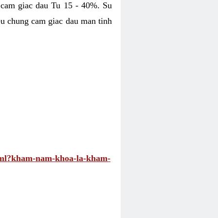
 cam giac dau Tu 15 - 40%. Su
eu chung cam giac dau man tinh
.html?kham-nam-khoa-la-kham-