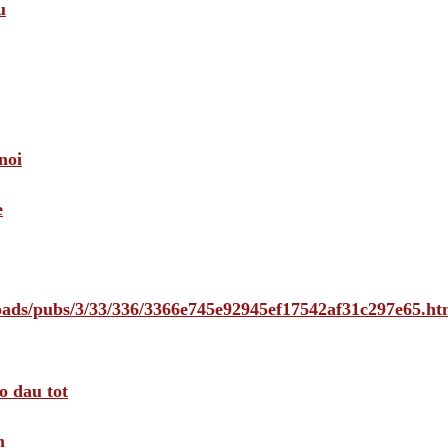
u
noi
e
loads/pubs/3/33/336/3366e745e92945ef17542af31c297e65.ht
o dau tot
m