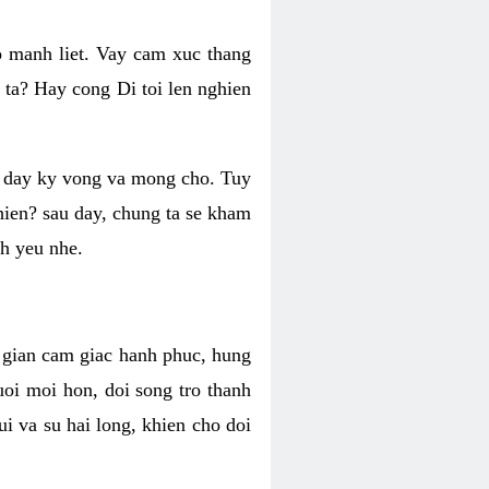
o manh liet. Vay cam xuc thang
 ta? Hay cong Di toi len nghien
ng day ky vong va mong cho. Tuy
 hien? sau day, chung ta se kham
h yeu nhe.
i gian cam giac hanh phuc, hung
uoi moi hon, doi song tro thanh
i va su hai long, khien cho doi