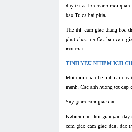
duy tri va lon manh moi quan 
bao Tu ca hai phia.
The thi, cam giac thang hoa t
phut choc ma Cac ban cam gia
mai mai.
TINH YEU NHIEM ICH C
Mot moi quan he tinh cam uy t
menh. Cac anh huong tot dep c
Suy giam cam giac dau
Nghien cuu thoi gian gan day 
cam giac cam giac dau, dac t