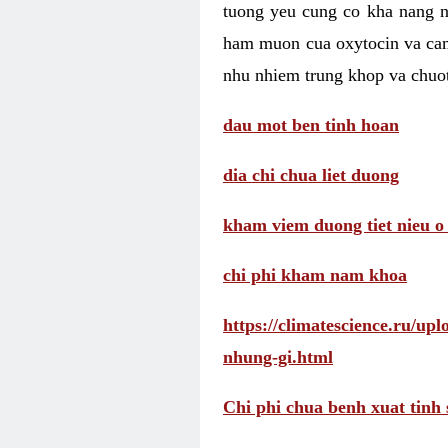
tuong yeu cung co kha nang 
ham muon cua oxytocin va cam
nhu nhiem trung khop va chuot
dau mot ben tinh hoan
dia chi chua liet duong
kham viem duong tiet nieu o
chi phi kham nam khoa
https://climatescience.ru/u
nhung-gi.html
Chi phi chua benh xuat tinh