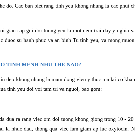
he do. Cac ban biet rang tinh yeu khong nhung la cac phut c
hoi gian sap gui doi tuong yeu la mot nem trai day y nghia 
c duoc su hanh phuc va an binh Tu tinh yeu, va mong muon
HO TINH MENH NHU THE NAO?
in dep khong nhung la mam dong vien y thuc ma lai co kha n
ua tinh yeu doi voi tam tri va nguoi, bao gom:
da dua ra rang viec om doi tuong khong giong trong 10 - 20
hu la nhuc dau, thong qua viec lam giam ap luc oxytocin. 