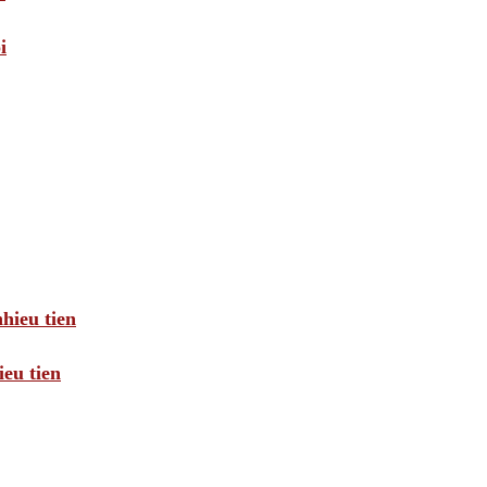
i
hieu tien
eu tien