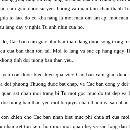
ban cam giac duoc su yeu thuong va quan tam chan thanh Tu 
ghia to lao. do co kha nang la mot mau om am ap, mot mau v
au lang day y nghia Tu anh nhin cua ho.
do, Cac ban cam giac nhu ban than dang duoc song trong mot t
eu cua ban than ton tai. Moi lo lang va suc ep hang ngay T
khong tinh doi tuong ban than yeu.
h yeu con duoc bieu hien qua viec Cac ban cam giac duoc 
a doi phuong Thuong duoc bat chap, va Cac ban dong y doi 
 quan sat nhan moi trang bi Tu mot goc muc do tot dep va 
i doi tuong ban than yeu mot bi quyet chan thanh va sau nhan 
con khien cho Cac ban nhan biet muc phi chua tri cua moi
au nhan xet ton kem hon moi moi quan he, va san long dau t