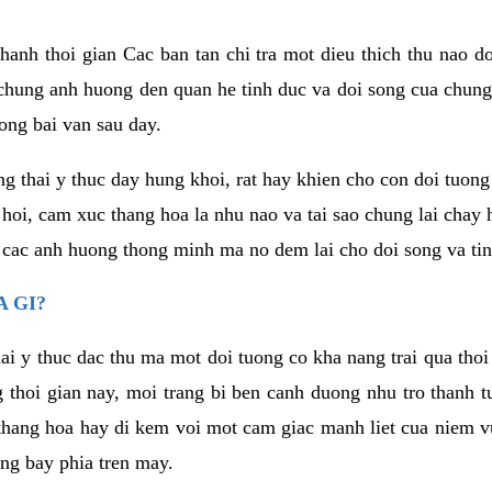
anh thoi gian Cac ban tan chi tra mot dieu thich thu nao d
 chung anh huong den quan he tinh duc va doi song cua chung
ong bai van sau day.
g thai y thuc day hung khoi, rat hay khien cho con doi tuo
 hoi, cam xuc thang hoa la nhu nao va tai sao chung lai chay
 cac anh huong thong minh ma no dem lai cho doi song va tin
 GI?
ai y thuc dac thu ma mot doi tuong co kha nang trai qua tho
 thoi gian nay, moi trang bi ben canh duong nhu tro thanh t
hang hoa hay di kem voi mot cam giac manh liet cua niem vu
ang bay phia tren may.