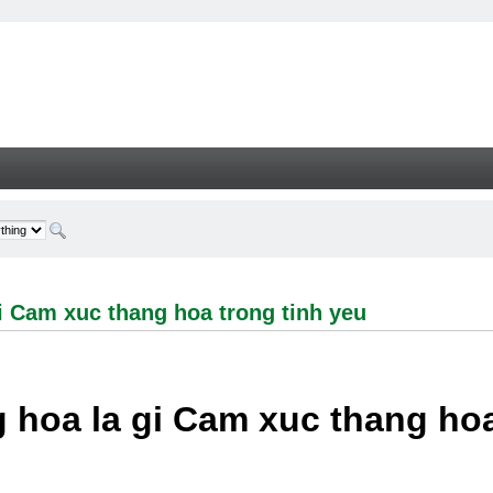
 xuc thang hoa trong tinh yeu - Welcome
i Cam xuc thang hoa trong tinh yeu
 hoa la gi Cam xuc thang hoa