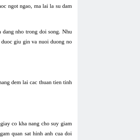
hoc ngot ngao, ma lai la su dam
va dang nho trong doi song. Nhu
 duoc giu gin va nuoi duong no
ang dem lai cac thuan tien tinh
 giay co kha nang cho suy giam
Ngam quan sat hinh anh cua doi