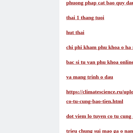
phuong phap cat bao quy da
thai 1 thang tuoi
hut thai
chi phi kham phu khoa o ha 
bac si tu van phu khoa onlin
va mang trinh o dau
https://climatescience.ru/up
co-tu-cung-bao-tien.html
dot viem lo tuyen co tu cung 
trieu chung sui mao ga o na