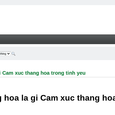
 xuc thang hoa trong tinh yeu - Welcome
i Cam xuc thang hoa trong tinh yeu
 hoa la gi Cam xuc thang hoa