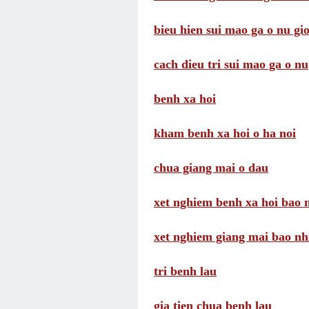
bieu hien sui mao ga o nu gio
cach dieu tri sui mao ga o nu
benh xa hoi
kham benh xa hoi o ha noi
chua giang mai o dau
xet nghiem benh xa hoi bao n
xet nghiem giang mai bao nhi
tri benh lau
gia tien chua benh lau