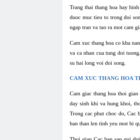
Trang thai thang hoa hay hinh 
duoc muc tieu to trong doi so
ngap tran va tao ra mot cam g
Cam xuc thang hoa co kha nang 
va ca nhan cua tung doi tuong
su hai long voi doi song.
CAM XUC THANG HOA T
Cam giac thang hoa thoi gian 
day sinh khi va hung khoi, t
Trong cac phut choc do, Cac 
ban than len tinh yeu mot bi q
Thoi gian Cac ban sap gui doi