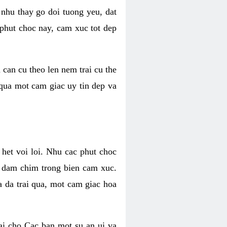
 nhu thay go doi tuong yeu, dat
 phut choc nay, cam xuc tot dep
 can cu theo len nem trai cu the
 qua mot cam giac uy tin dep va
 het voi loi. Nhu cac phut choc
n dam chim trong bien cam xuc.
 da trai qua, mot cam giac hoa
ai cho Cac ban mot su an ui va