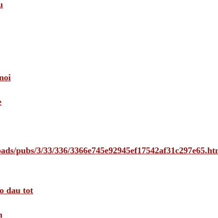
u
noi
e
loads/pubs/3/33/336/3366e745e92945ef17542af31c297e65.ht
o dau tot
m