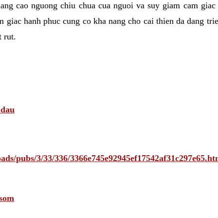
nang cao nguong chiu chua cua nguoi va suy giam cam giac
 giac hanh phuc cung co kha nang cho cai thien da dang tri
 rut.
 dau
ploads/pubs/3/33/336/3366e745e92945ef17542af31c297e65
 som