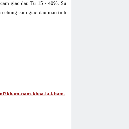
 cam giac dau Tu 15 - 40%. Su
eu chung cam giac dau man tinh
.html?kham-nam-khoa-la-kham-