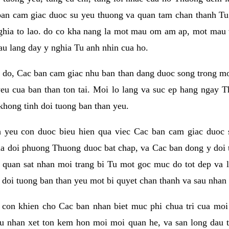
ban cam giac duoc su yeu thuong va quan tam chan thanh Tu 
ghia to lao. do co kha nang la mot mau om am ap, mot mau v
au lang day y nghia Tu anh nhin cua ho.
do, Cac ban cam giac nhu ban than dang duoc song trong mot t
eu cua ban than ton tai. Moi lo lang va suc ep hang ngay T
khong tinh doi tuong ban than yeu.
h yeu con duoc bieu hien qua viec Cac ban cam giac duoc 
a doi phuong Thuong duoc bat chap, va Cac ban dong y doi 
 quan sat nhan moi trang bi Tu mot goc muc do tot dep va 
i doi tuong ban than yeu mot bi quyet chan thanh va sau nhan 
con khien cho Cac ban nhan biet muc phi chua tri cua moi
au nhan xet ton kem hon moi moi quan he, va san long dau t