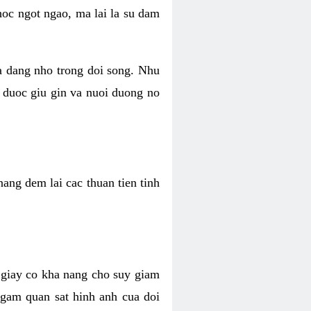
hoc ngot ngao, ma lai la su dam
va dang nho trong doi song. Nhu
 duoc giu gin va nuoi duong no
ang dem lai cac thuan tien tinh
 giay co kha nang cho suy giam
Ngam quan sat hinh anh cua doi