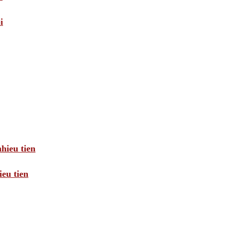
i
hieu tien
eu tien