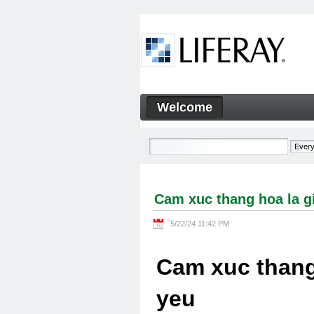
Skip to Content
Welcome
Cam xuc thang hoa la gi Cam
Navigation
Cam xuc thang hoa la g
5/22/24 11:42 PM
Cam xuc thang
yeu