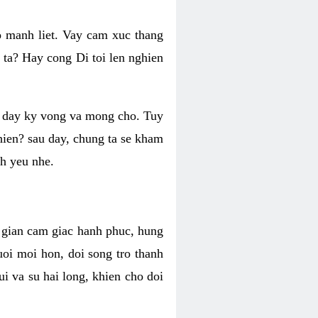
o manh liet. Vay cam xuc thang
 ta? Hay cong Di toi len nghien
ng day ky vong va mong cho. Tuy
 hien? sau day, chung ta se kham
h yeu nhe.
i gian cam giac hanh phuc, hung
uoi moi hon, doi song tro thanh
i va su hai long, khien cho doi