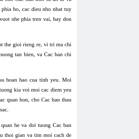
phia ho, cac dieu nho nhat tuy
uot nhe phia tren vai, hay don
he gioi rieng re, vi tri ma chi
huong tan bien, va Cac ban chi
su hoan hao cua tinh yeu. Moi
tuong kia voi moi cac diem yeu
lac quan hon, cho Cac ban thau
sac.
 quan he va doi tuong Cac ban
u thoi gian va tim moi cach de