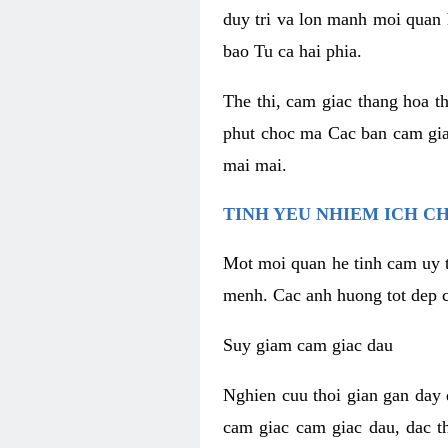
duy tri va lon manh moi quan 
bao Tu ca hai phia.
The thi, cam giac thang hoa t
phut choc ma Cac ban cam gia
mai mai.
TINH YEU NHIEM ICH C
Mot moi quan he tinh cam uy t
menh. Cac anh huong tot dep c
Suy giam cam giac dau
Nghien cuu thoi gian gan day 
cam giac cam giac dau, dac t