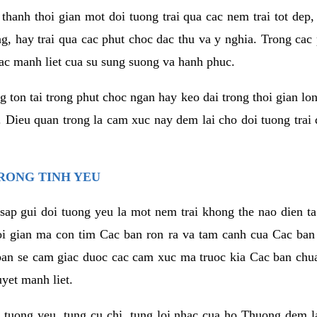
thanh thoi gian mot doi tuong trai qua cac nem trai tot dep,
ng, hay trai qua cac phut choc dac thu va y nghia. Trong cac
iac manh liet cua su sung suong va hanh phuc.
ton tai trong phut choc ngan hay keo dai trong thoi gian lon
. Dieu quan trong la cam xuc nay dem lai cho doi tuong trai
RONG TINH YEU
sap gui doi tuong yeu la mot nem trai khong the nao dien ta
hoi gian ma con tim Cac ban ron ra va tam canh cua Cac ba
ban se cam giac duoc cac cam xuc ma truoc kia Cac ban chua
uyet manh liet.
 tuong yeu, tung cu chi, tung loi nhac cua ho Thuong dem l