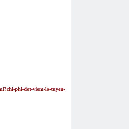
ml?chi-phi-dot-viem-lo-tuyen-