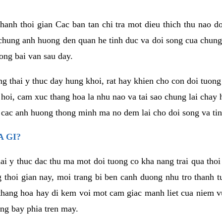
anh thoi gian Cac ban tan chi tra mot dieu thich thu nao d
 chung anh huong den quan he tinh duc va doi song cua chung
ong bai van sau day.
g thai y thuc day hung khoi, rat hay khien cho con doi tuo
 hoi, cam xuc thang hoa la nhu nao va tai sao chung lai chay
 cac anh huong thong minh ma no dem lai cho doi song va tin
 GI?
ai y thuc dac thu ma mot doi tuong co kha nang trai qua tho
 thoi gian nay, moi trang bi ben canh duong nhu tro thanh t
hang hoa hay di kem voi mot cam giac manh liet cua niem vu
ang bay phia tren may.