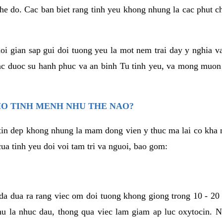
he do. Cac ban biet rang tinh yeu khong nhung la cac phut c
hoi gian sap gui doi tuong yeu la mot nem trai day y nghia 
c duoc su hanh phuc va an binh Tu tinh yeu, va mong muon
HO TINH MENH NHU THE NAO?
in dep khong nhung la mam dong vien y thuc ma lai co kha n
ua tinh yeu doi voi tam tri va nguoi, bao gom:
da dua ra rang viec om doi tuong khong giong trong 10 - 20
hu la nhuc dau, thong qua viec lam giam ap luc oxytocin. 