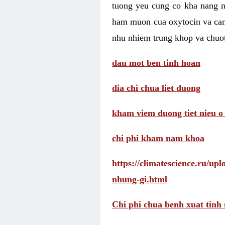
tuong yeu cung co kha nang 
ham muon cua oxytocin va cam
nhu nhiem trung khop va chuot
dau mot ben tinh hoan
dia chi chua liet duong
kham viem duong tiet nieu o
chi phi kham nam khoa
https://climatescience.ru/u
nhung-gi.html
Chi phi chua benh xuat tinh