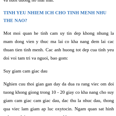
va nuoi duong no mai mai.
TINH YEU NHIEM ICH CHO TINH MENH NHU
THE NAO?
Mot moi quan he tinh cam uy tin dep khong nhung la
mam dong vien y thuc ma lai co kha nang dem lai cac
thuan tien tinh menh. Cac anh huong tot dep cua tinh yeu
doi voi tam tri va nguoi, bao gom:
Suy giam cam giac dau
Nghien cuu thoi gian gan day da dua ra rang viec om doi
tuong khong giong trong 10 - 20 giay co kha nang cho suy
giam cam giac cam giac dau, dac thu la nhuc dau, thong
qua viec lam giam ap luc oxytocin. Ngam quan sat hinh