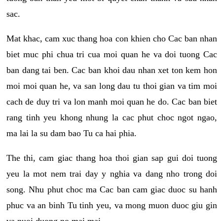
sac.
Mat khac, cam xuc thang hoa con khien cho Cac ban nhan
biet muc phi chua tri cua moi quan he va doi tuong Cac
ban dang tai ben. Cac ban khoi dau nhan xet ton kem hon
moi moi quan he, va san long dau tu thoi gian va tim moi
cach de duy tri va lon manh moi quan he do. Cac ban biet
rang tinh yeu khong nhung la cac phut choc ngot ngao,
ma lai la su dam bao Tu ca hai phia.
The thi, cam giac thang hoa thoi gian sap gui doi tuong
yeu la mot nem trai day y nghia va dang nho trong doi
song. Nhu phut choc ma Cac ban cam giac duoc su hanh
phuc va an binh Tu tinh yeu, va mong muon duoc giu gin