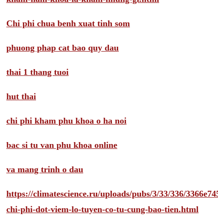
Chi phi chua benh xuat tinh som
phuong phap cat bao quy dau
thai 1 thang tuoi
hut thai
chi phi kham phu khoa o ha noi
bac si tu van phu khoa online
va mang trinh o dau
https://climatescience.ru/uploads/pubs/3/33/336/3366e
chi-phi-dot-viem-lo-tuyen-co-tu-cung-bao-tien.html