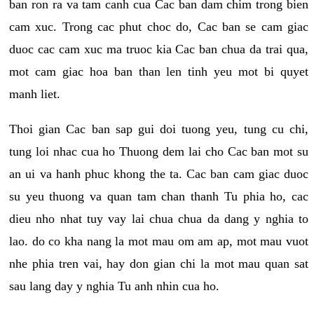
ban ron ra va tam canh cua Cac ban dam chim trong bien
cam xuc. Trong cac phut choc do, Cac ban se cam giac
duoc cac cam xuc ma truoc kia Cac ban chua da trai qua,
mot cam giac hoa ban than len tinh yeu mot bi quyet
manh liet.
Thoi gian Cac ban sap gui doi tuong yeu, tung cu chi,
tung loi nhac cua ho Thuong dem lai cho Cac ban mot su
an ui va hanh phuc khong the ta. Cac ban cam giac duoc
su yeu thuong va quan tam chan thanh Tu phia ho, cac
dieu nho nhat tuy vay lai chua chua da dang y nghia to
lao. do co kha nang la mot mau om am ap, mot mau vuot
nhe phia tren vai, hay don gian chi la mot mau quan sat
sau lang day y nghia Tu anh nhin cua ho.