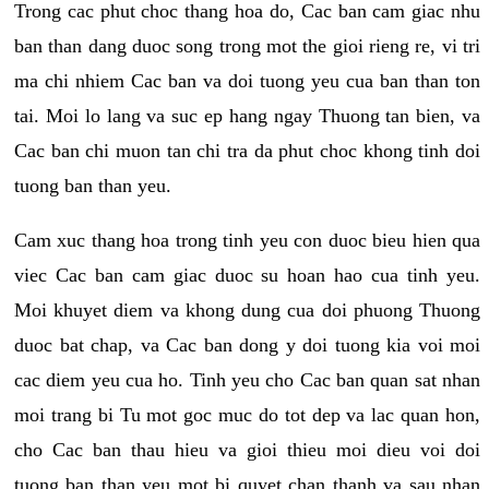
Trong cac phut choc thang hoa do, Cac ban cam giac nhu
ban than dang duoc song trong mot the gioi rieng re, vi tri
ma chi nhiem Cac ban va doi tuong yeu cua ban than ton
tai. Moi lo lang va suc ep hang ngay Thuong tan bien, va
Cac ban chi muon tan chi tra da phut choc khong tinh doi
tuong ban than yeu.
Cam xuc thang hoa trong tinh yeu con duoc bieu hien qua
viec Cac ban cam giac duoc su hoan hao cua tinh yeu.
Moi khuyet diem va khong dung cua doi phuong Thuong
duoc bat chap, va Cac ban dong y doi tuong kia voi moi
cac diem yeu cua ho. Tinh yeu cho Cac ban quan sat nhan
moi trang bi Tu mot goc muc do tot dep va lac quan hon,
cho Cac ban thau hieu va gioi thieu moi dieu voi doi
tuong ban than yeu mot bi quyet chan thanh va sau nhan