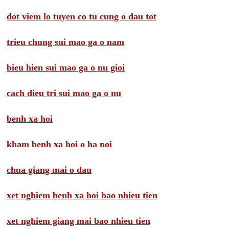
dot viem lo tuyen co tu cung o dau tot
trieu chung sui mao ga o nam
bieu hien sui mao ga o nu gioi
cach dieu tri sui mao ga o nu
benh xa hoi
kham benh xa hoi o ha noi
chua giang mai o dau
xet nghiem benh xa hoi bao nhieu tien
xet nghiem giang mai bao nhieu tien