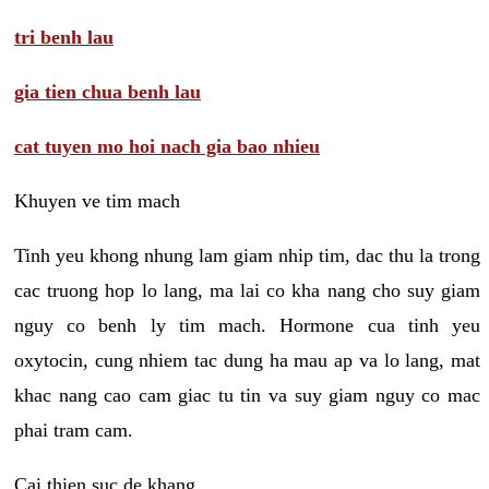
tri benh lau
gia tien chua benh lau
cat tuyen mo hoi nach gia bao nhieu
Khuyen ve tim mach
Tinh yeu khong nhung lam giam nhip tim, dac thu la trong
cac truong hop lo lang, ma lai co kha nang cho suy giam
nguy co benh ly tim mach. Hormone cua tinh yeu
oxytocin, cung nhiem tac dung ha mau ap va lo lang, mat
khac nang cao cam giac tu tin va suy giam nguy co mac
phai tram cam.
Cai thien suc de khang