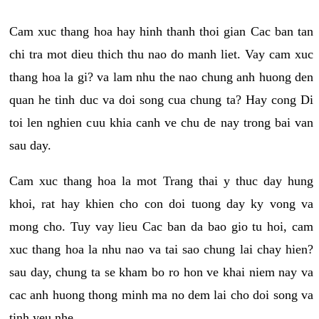
Cam xuc thang hoa hay hinh thanh thoi gian Cac ban tan
chi tra mot dieu thich thu nao do manh liet. Vay cam xuc
thang hoa la gi? va lam nhu the nao chung anh huong den
quan he tinh duc va doi song cua chung ta? Hay cong Di
toi len nghien cuu khia canh ve chu de nay trong bai van
sau day.
Cam xuc thang hoa la mot Trang thai y thuc day hung
khoi, rat hay khien cho con doi tuong day ky vong va
mong cho. Tuy vay lieu Cac ban da bao gio tu hoi, cam
xuc thang hoa la nhu nao va tai sao chung lai chay hien?
sau day, chung ta se kham bo ro hon ve khai niem nay va
cac anh huong thong minh ma no dem lai cho doi song va
tinh yeu nhe.