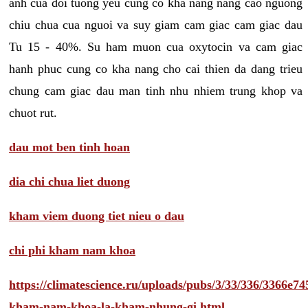
anh cua doi tuong yeu cung co kha nang nang cao nguong
chiu chua cua nguoi va suy giam cam giac cam giac dau
Tu 15 - 40%. Su ham muon cua oxytocin va cam giac
hanh phuc cung co kha nang cho cai thien da dang trieu
chung cam giac dau man tinh nhu nhiem trung khop va
chuot rut.
dau mot ben tinh hoan
dia chi chua liet duong
kham viem duong tiet nieu o dau
chi phi kham nam khoa
https://climatescience.ru/uploads/pubs/3/33/336/3366e
kham-nam-khoa-la-kham-nhung-gi.html