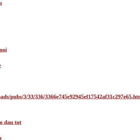
u
noi
e
loads/pubs/3/33/336/3366e745e92945ef17542af31c297e65.ht
o dau tot
m