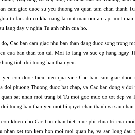
ban cam giac duoc su yeu thuong va quan tam chan thanh Tu 
ghia to lao. do co kha nang la mot mau om am ap, mot mau v
au lang day y nghia Tu anh nhin cua ho.
do, Cac ban cam giac nhu ban than dang duoc song trong mot t
eu cua ban than ton tai. Moi lo lang va suc ep hang ngay T
khong tinh doi tuong ban than yeu.
h yeu con duoc bieu hien qua viec Cac ban cam giac duoc 
a doi phuong Thuong duoc bat chap, va Cac ban dong y doi 
 quan sat nhan moi trang bi Tu mot goc muc do tot dep va 
i doi tuong ban than yeu mot bi quyet chan thanh va sau nhan 
con khien cho Cac ban nhan biet muc phi chua tri cua moi
au nhan xet ton kem hon moi moi quan he, va san long dau t