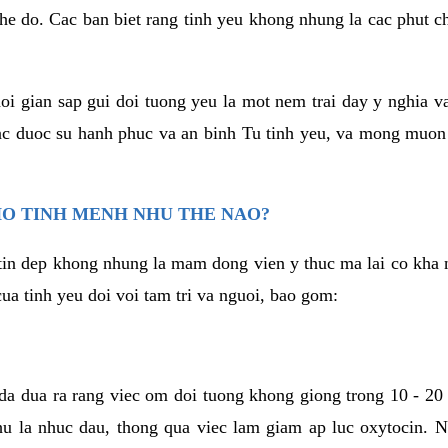
he do. Cac ban biet rang tinh yeu khong nhung la cac phut c
hoi gian sap gui doi tuong yeu la mot nem trai day y nghia 
c duoc su hanh phuc va an binh Tu tinh yeu, va mong muon
HO TINH MENH NHU THE NAO?
in dep khong nhung la mam dong vien y thuc ma lai co kha n
ua tinh yeu doi voi tam tri va nguoi, bao gom:
da dua ra rang viec om doi tuong khong giong trong 10 - 20
hu la nhuc dau, thong qua viec lam giam ap luc oxytocin. 