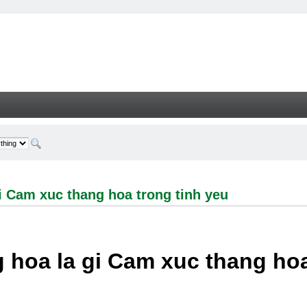
 xuc thang hoa trong tinh yeu - Welcome
i Cam xuc thang hoa trong tinh yeu
 hoa la gi Cam xuc thang hoa