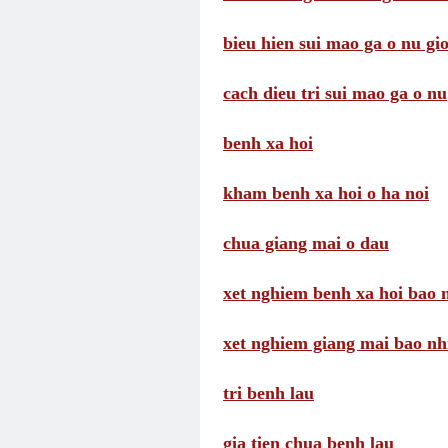
bieu hien sui mao ga o nu gio
cach dieu tri sui mao ga o nu
benh xa hoi
kham benh xa hoi o ha noi
chua giang mai o dau
xet nghiem benh xa hoi bao n
xet nghiem giang mai bao nhi
tri benh lau
gia tien chua benh lau