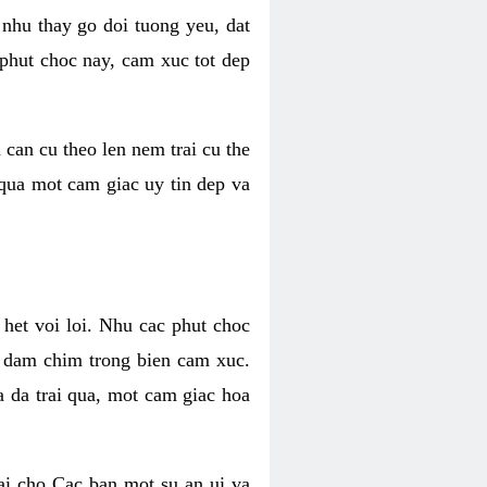
 nhu thay go doi tuong yeu, dat
 phut choc nay, cam xuc tot dep
 can cu theo len nem trai cu the
 qua mot cam giac uy tin dep va
 het voi loi. Nhu cac phut choc
n dam chim trong bien cam xuc.
 da trai qua, mot cam giac hoa
ai cho Cac ban mot su an ui va