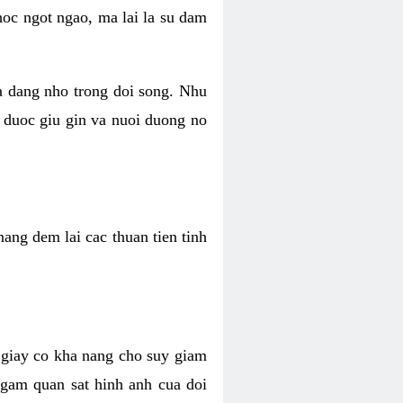
hoc ngot ngao, ma lai la su dam
va dang nho trong doi song. Nhu
 duoc giu gin va nuoi duong no
ang dem lai cac thuan tien tinh
 giay co kha nang cho suy giam
Ngam quan sat hinh anh cua doi