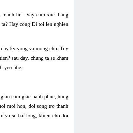
o manh liet. Vay cam xuc thang
 ta? Hay cong Di toi len nghien
ng day ky vong va mong cho. Tuy
 hien? sau day, chung ta se kham
h yeu nhe.
i gian cam giac hanh phuc, hung
uoi moi hon, doi song tro thanh
i va su hai long, khien cho doi