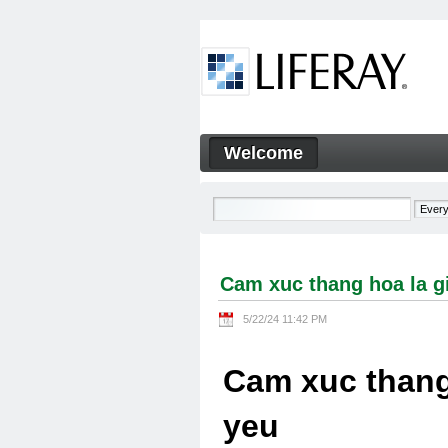
Skip to Content
Welcome
Cam xuc thang hoa la gi Cam
Navigation
Cam xuc thang hoa la g
5/22/24 11:42 PM
Cam xuc thang
yeu