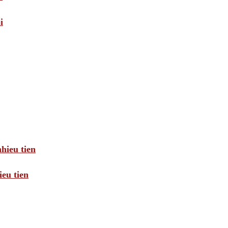
i
hieu tien
eu tien