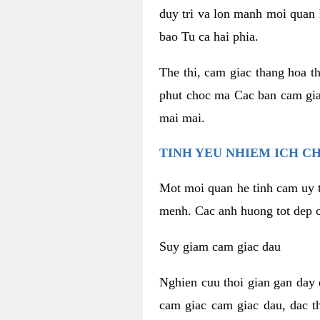
duy tri va lon manh moi quan 
bao Tu ca hai phia.
The thi, cam giac thang hoa t
phut choc ma Cac ban cam gia
mai mai.
TINH YEU NHIEM ICH C
Mot moi quan he tinh cam uy t
menh. Cac anh huong tot dep c
Suy giam cam giac dau
Nghien cuu thoi gian gan day 
cam giac cam giac dau, dac t