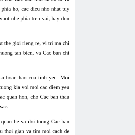
phia ho, cac dieu nho nhat tuy
uot nhe phia tren vai, hay don
he gioi rieng re, vi tri ma chi
huong tan bien, va Cac ban chi
su hoan hao cua tinh yeu. Moi
tuong kia voi moi cac diem yeu
lac quan hon, cho Cac ban thau
sac.
 quan he va doi tuong Cac ban
u thoi gian va tim moi cach de