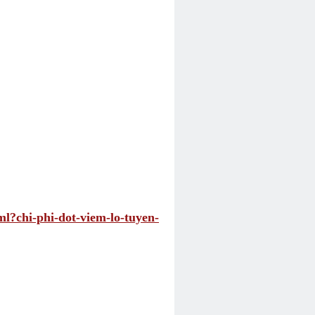
ml?chi-phi-dot-viem-lo-tuyen-