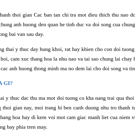
anh thoi gian Cac ban tan chi tra mot dieu thich thu nao d
 chung anh huong den quan he tinh duc va doi song cua chung
ong bai van sau day.
g thai y thuc day hung khoi, rat hay khien cho con doi tuo
 hoi, cam xuc thang hoa la nhu nao va tai sao chung lai chay
 cac anh huong thong minh ma no dem lai cho doi song va tin
 GI?
ai y thuc dac thu ma mot doi tuong co kha nang trai qua tho
 thoi gian nay, moi trang bi ben canh duong nhu tro thanh t
hang hoa hay di kem voi mot cam giac manh liet cua niem vu
ang bay phia tren may.