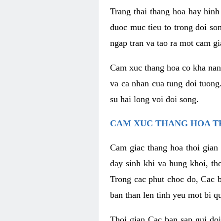
Trang thai thang hoa hay hinh 
duoc muc tieu to trong doi so
ngap tran va tao ra mot cam g
Cam xuc thang hoa co kha nang 
va ca nhan cua tung doi tuong
su hai long voi doi song.
CAM XUC THANG HOA T
Cam giac thang hoa thoi gian 
day sinh khi va hung khoi, t
Trong cac phut choc do, Cac 
ban than len tinh yeu mot bi q
Thoi gian Cac ban sap gui doi