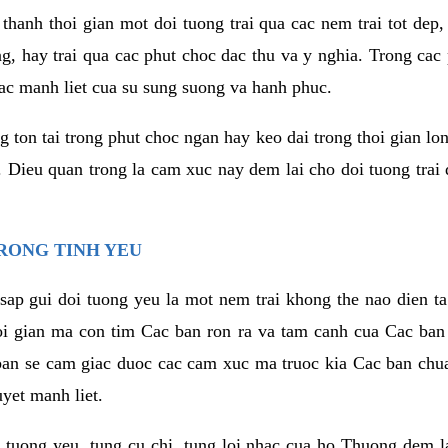
thanh thoi gian mot doi tuong trai qua cac nem trai tot dep,
ng, hay trai qua cac phut choc dac thu va y nghia. Trong cac
iac manh liet cua su sung suong va hanh phuc.
ton tai trong phut choc ngan hay keo dai trong thoi gian lon
. Dieu quan trong la cam xuc nay dem lai cho doi tuong trai
RONG TINH YEU
sap gui doi tuong yeu la mot nem trai khong the nao dien ta
hoi gian ma con tim Cac ban ron ra va tam canh cua Cac ba
ban se cam giac duoc cac cam xuc ma truoc kia Cac ban chua
uyet manh liet.
 tuong yeu, tung cu chi, tung loi nhac cua ho Thuong dem l