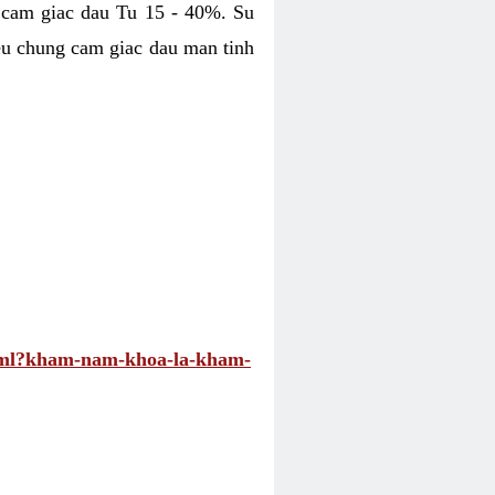
 cam giac dau Tu 15 - 40%. Su
eu chung cam giac dau man tinh
.html?kham-nam-khoa-la-kham-