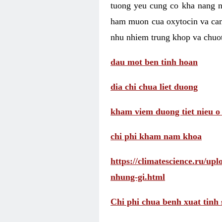
tuong yeu cung co kha nang 
ham muon cua oxytocin va cam
nhu nhiem trung khop va chuot
dau mot ben tinh hoan
dia chi chua liet duong
kham viem duong tiet nieu o
chi phi kham nam khoa
https://climatescience.ru/u
nhung-gi.html
Chi phi chua benh xuat tinh