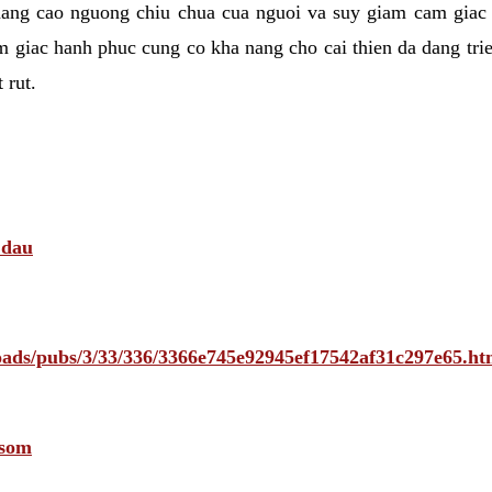
nang cao nguong chiu chua cua nguoi va suy giam cam giac
 giac hanh phuc cung co kha nang cho cai thien da dang tri
 rut.
 dau
ploads/pubs/3/33/336/3366e745e92945ef17542af31c297e65
 som