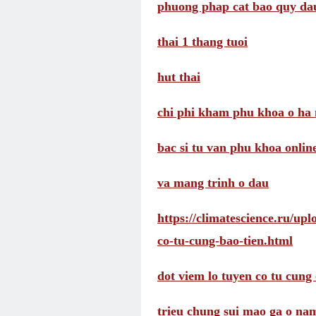
phuong phap cat bao quy da
thai 1 thang tuoi
hut thai
chi phi kham phu khoa o ha 
bac si tu van phu khoa onlin
va mang trinh o dau
https://climatescience.ru/up
co-tu-cung-bao-tien.html
dot viem lo tuyen co tu cung 
trieu chung sui mao ga o na