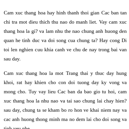
Cam xuc thang hoa hay hinh thanh thoi gian Cac ban tan
chi tra mot dieu thich thu nao do manh liet. Vay cam xuc
thang hoa la gi? va lam nhu the nao chung anh huong den
quan he tinh duc va doi song cua chung ta? Hay cong Di
toi len nghien cuu khia canh ve chu de nay trong bai van
sau day.
Cam xuc thang hoa la mot Trang thai y thuc day hung
khoi, rat hay khien cho con doi tuong day ky vong va
mong cho. Tuy vay lieu Cac ban da bao gio tu hoi, cam
xuc thang hoa la nhu nao va tai sao chung lai chay hien?
sau day, chung ta se kham bo ro hon ve khai niem nay va
cac anh huong thong minh ma no dem lai cho doi song va
tinh yeu nhe.