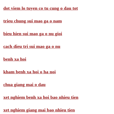
dot viem lo tuyen co tu cung o dau tot
trieu chung sui mao ga o nam
bieu hien sui mao ga o nu gioi
cach dieu tri sui mao ga o nu
benh xa hoi
kham benh xa hoi o ha noi
chua giang mai o dau
xet nghiem benh xa hoi bao nhieu tien
xet nghiem giang mai bao nhieu tien