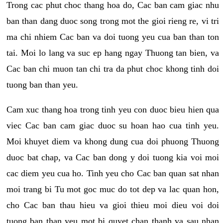
Trong cac phut choc thang hoa do, Cac ban cam giac nhu
ban than dang duoc song trong mot the gioi rieng re, vi tri
ma chi nhiem Cac ban va doi tuong yeu cua ban than ton
tai. Moi lo lang va suc ep hang ngay Thuong tan bien, va
Cac ban chi muon tan chi tra da phut choc khong tinh doi
tuong ban than yeu.
Cam xuc thang hoa trong tinh yeu con duoc bieu hien qua
viec Cac ban cam giac duoc su hoan hao cua tinh yeu.
Moi khuyet diem va khong dung cua doi phuong Thuong
duoc bat chap, va Cac ban dong y doi tuong kia voi moi
cac diem yeu cua ho. Tinh yeu cho Cac ban quan sat nhan
moi trang bi Tu mot goc muc do tot dep va lac quan hon,
cho Cac ban thau hieu va gioi thieu moi dieu voi doi
tuong ban than yeu mot bi quyet chan thanh va sau nhan