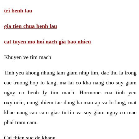
tri benh lau
gia tien chua benh lau
cat tuyen mo hoi nach gia bao nhieu
Khuyen ve tim mach
Tinh yeu khong nhung lam giam nhip tim, dac thu la trong
cac truong hop lo lang, ma lai co kha nang cho suy giam
nguy co benh ly tim mach. Hormone cua tinh yeu
oxytocin, cung nhiem tac dung ha mau ap va lo lang, mat
khac nang cao cam giac tu tin va suy giam nguy co mac
phai tram cam.
Cai thien suc de khang