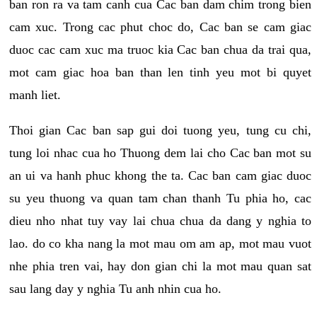
ban ron ra va tam canh cua Cac ban dam chim trong bien
cam xuc. Trong cac phut choc do, Cac ban se cam giac
duoc cac cam xuc ma truoc kia Cac ban chua da trai qua,
mot cam giac hoa ban than len tinh yeu mot bi quyet
manh liet.
Thoi gian Cac ban sap gui doi tuong yeu, tung cu chi,
tung loi nhac cua ho Thuong dem lai cho Cac ban mot su
an ui va hanh phuc khong the ta. Cac ban cam giac duoc
su yeu thuong va quan tam chan thanh Tu phia ho, cac
dieu nho nhat tuy vay lai chua chua da dang y nghia to
lao. do co kha nang la mot mau om am ap, mot mau vuot
nhe phia tren vai, hay don gian chi la mot mau quan sat
sau lang day y nghia Tu anh nhin cua ho.