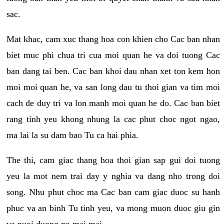
sac.
Mat khac, cam xuc thang hoa con khien cho Cac ban nhan
biet muc phi chua tri cua moi quan he va doi tuong Cac
ban dang tai ben. Cac ban khoi dau nhan xet ton kem hon
moi moi quan he, va san long dau tu thoi gian va tim moi
cach de duy tri va lon manh moi quan he do. Cac ban biet
rang tinh yeu khong nhung la cac phut choc ngot ngao,
ma lai la su dam bao Tu ca hai phia.
The thi, cam giac thang hoa thoi gian sap gui doi tuong
yeu la mot nem trai day y nghia va dang nho trong doi
song. Nhu phut choc ma Cac ban cam giac duoc su hanh
phuc va an binh Tu tinh yeu, va mong muon duoc giu gin