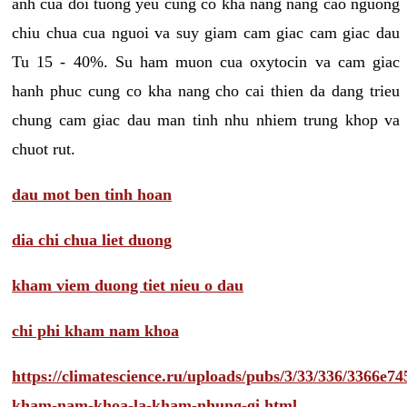
anh cua doi tuong yeu cung co kha nang nang cao nguong
chiu chua cua nguoi va suy giam cam giac cam giac dau
Tu 15 - 40%. Su ham muon cua oxytocin va cam giac
hanh phuc cung co kha nang cho cai thien da dang trieu
chung cam giac dau man tinh nhu nhiem trung khop va
chuot rut.
dau mot ben tinh hoan
dia chi chua liet duong
kham viem duong tiet nieu o dau
chi phi kham nam khoa
https://climatescience.ru/uploads/pubs/3/33/336/3366e
kham-nam-khoa-la-kham-nhung-gi.html