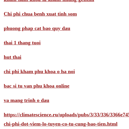
Chi phi chua benh xuat tinh som
phuong phap cat bao quy dau
thai 1 thang tuoi
hut thai
chi phi kham phu khoa o ha noi
bac si tu van phu khoa online
va mang trinh o dau
https://climatescience.ru/uploads/pubs/3/33/336/3366e
chi-phi-dot-viem-lo-tuyen-co-tu-cung-bao-tien.html