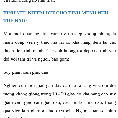
va nuoi duong no mai mai.
TINH YEU NHIEM ICH CHO TINH MENH NHU
THE NAO?
Mot moi quan he tinh cam uy tin dep khong nhung la
mam dong vien y thuc ma lai co kha nang dem lai cac
thuan tien tinh menh. Cac anh huong tot dep cua tinh yeu
doi voi tam tri va nguoi, bao gom:
Suy giam cam giac dau
Nghien cuu thoi gian gan day da dua ra rang viec om doi
tuong khong giong trong 10 - 20 giay co kha nang cho suy
giam cam giac cam giac dau, dac thu la nhuc dau, thong
qua viec lam giam ap luc oxytocin. Ngam quan sat hinh