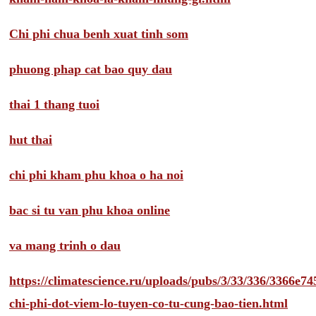
Chi phi chua benh xuat tinh som
phuong phap cat bao quy dau
thai 1 thang tuoi
hut thai
chi phi kham phu khoa o ha noi
bac si tu van phu khoa online
va mang trinh o dau
https://climatescience.ru/uploads/pubs/3/33/336/3366e
chi-phi-dot-viem-lo-tuyen-co-tu-cung-bao-tien.html