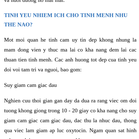
va nuoi duong no mai mai.
TINH YEU NHIEM ICH CHO TINH MENH NHU
THE NAO?
Mot moi quan he tinh cam uy tin dep khong nhung la
mam dong vien y thuc ma lai co kha nang dem lai cac
thuan tien tinh menh. Cac anh huong tot dep cua tinh yeu
doi voi tam tri va nguoi, bao gom:
Suy giam cam giac dau
Nghien cuu thoi gian gan day da dua ra rang viec om doi
tuong khong giong trong 10 - 20 giay co kha nang cho suy
giam cam giac cam giac dau, dac thu la nhuc dau, thong
qua viec lam giam ap luc oxytocin. Ngam quan sat hinh