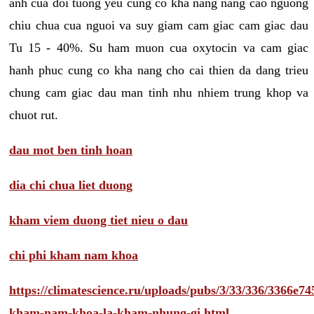
anh cua doi tuong yeu cung co kha nang nang cao nguong
chiu chua cua nguoi va suy giam cam giac cam giac dau
Tu 15 - 40%. Su ham muon cua oxytocin va cam giac
hanh phuc cung co kha nang cho cai thien da dang trieu
chung cam giac dau man tinh nhu nhiem trung khop va
chuot rut.
dau mot ben tinh hoan
dia chi chua liet duong
kham viem duong tiet nieu o dau
chi phi kham nam khoa
https://climatescience.ru/uploads/pubs/3/33/336/3366e
kham-nam-khoa-la-kham-nhung-gi.html