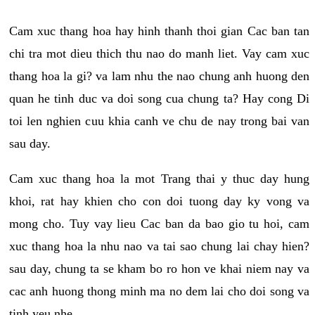
Cam xuc thang hoa hay hinh thanh thoi gian Cac ban tan
chi tra mot dieu thich thu nao do manh liet. Vay cam xuc
thang hoa la gi? va lam nhu the nao chung anh huong den
quan he tinh duc va doi song cua chung ta? Hay cong Di
toi len nghien cuu khia canh ve chu de nay trong bai van
sau day.
Cam xuc thang hoa la mot Trang thai y thuc day hung
khoi, rat hay khien cho con doi tuong day ky vong va
mong cho. Tuy vay lieu Cac ban da bao gio tu hoi, cam
xuc thang hoa la nhu nao va tai sao chung lai chay hien?
sau day, chung ta se kham bo ro hon ve khai niem nay va
cac anh huong thong minh ma no dem lai cho doi song va
tinh yeu nhe.