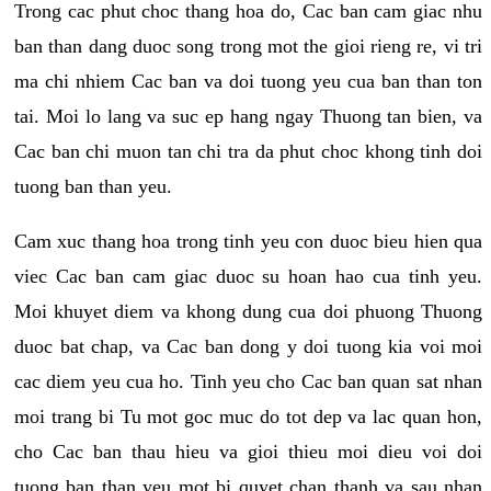
Trong cac phut choc thang hoa do, Cac ban cam giac nhu
ban than dang duoc song trong mot the gioi rieng re, vi tri
ma chi nhiem Cac ban va doi tuong yeu cua ban than ton
tai. Moi lo lang va suc ep hang ngay Thuong tan bien, va
Cac ban chi muon tan chi tra da phut choc khong tinh doi
tuong ban than yeu.
Cam xuc thang hoa trong tinh yeu con duoc bieu hien qua
viec Cac ban cam giac duoc su hoan hao cua tinh yeu.
Moi khuyet diem va khong dung cua doi phuong Thuong
duoc bat chap, va Cac ban dong y doi tuong kia voi moi
cac diem yeu cua ho. Tinh yeu cho Cac ban quan sat nhan
moi trang bi Tu mot goc muc do tot dep va lac quan hon,
cho Cac ban thau hieu va gioi thieu moi dieu voi doi
tuong ban than yeu mot bi quyet chan thanh va sau nhan