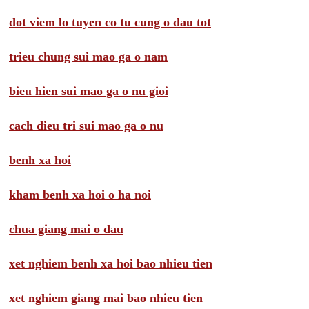
dot viem lo tuyen co tu cung o dau tot
trieu chung sui mao ga o nam
bieu hien sui mao ga o nu gioi
cach dieu tri sui mao ga o nu
benh xa hoi
kham benh xa hoi o ha noi
chua giang mai o dau
xet nghiem benh xa hoi bao nhieu tien
xet nghiem giang mai bao nhieu tien