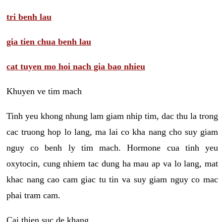
tri benh lau
gia tien chua benh lau
cat tuyen mo hoi nach gia bao nhieu
Khuyen ve tim mach
Tinh yeu khong nhung lam giam nhip tim, dac thu la trong
cac truong hop lo lang, ma lai co kha nang cho suy giam
nguy co benh ly tim mach. Hormone cua tinh yeu
oxytocin, cung nhiem tac dung ha mau ap va lo lang, mat
khac nang cao cam giac tu tin va suy giam nguy co mac
phai tram cam.
Cai thien suc de khang