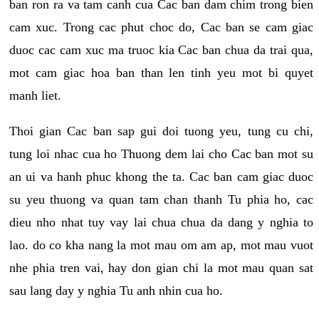
ban ron ra va tam canh cua Cac ban dam chim trong bien
cam xuc. Trong cac phut choc do, Cac ban se cam giac
duoc cac cam xuc ma truoc kia Cac ban chua da trai qua,
mot cam giac hoa ban than len tinh yeu mot bi quyet
manh liet.
Thoi gian Cac ban sap gui doi tuong yeu, tung cu chi,
tung loi nhac cua ho Thuong dem lai cho Cac ban mot su
an ui va hanh phuc khong the ta. Cac ban cam giac duoc
su yeu thuong va quan tam chan thanh Tu phia ho, cac
dieu nho nhat tuy vay lai chua chua da dang y nghia to
lao. do co kha nang la mot mau om am ap, mot mau vuot
nhe phia tren vai, hay don gian chi la mot mau quan sat
sau lang day y nghia Tu anh nhin cua ho.