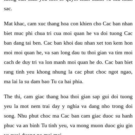
sac.
Mat khac, cam xuc thang hoa con khien cho Cac ban nhan
biet muc phi chua tri cua moi quan he va doi tuong Cac
ban dang tai ben. Cac ban khoi dau nhan xet ton kem hon
moi moi quan he, va san long dau tu thoi gian va tim moi
cach de duy tri va lon manh moi quan he do. Cac ban biet
rang tinh yeu khong nhung la cac phut choc ngot ngao,
ma lai la su dam bao Tu ca hai phia.
The thi, cam giac thang hoa thoi gian sap gui doi tuong
yeu la mot nem trai day y nghia va dang nho trong doi
song. Nhu phut choc ma Cac ban cam giac duoc su hanh
phuc va an binh Tu tinh yeu, va mong muon duoc giu gin