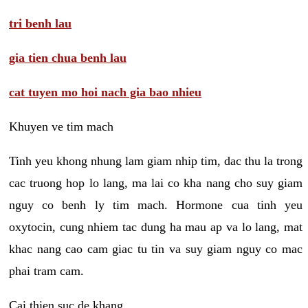
tri benh lau
gia tien chua benh lau
cat tuyen mo hoi nach gia bao nhieu
Khuyen ve tim mach
Tinh yeu khong nhung lam giam nhip tim, dac thu la trong
cac truong hop lo lang, ma lai co kha nang cho suy giam
nguy co benh ly tim mach. Hormone cua tinh yeu
oxytocin, cung nhiem tac dung ha mau ap va lo lang, mat
khac nang cao cam giac tu tin va suy giam nguy co mac
phai tram cam.
Cai thien suc de khang