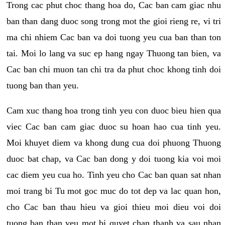
Trong cac phut choc thang hoa do, Cac ban cam giac nhu
ban than dang duoc song trong mot the gioi rieng re, vi tri
ma chi nhiem Cac ban va doi tuong yeu cua ban than ton
tai. Moi lo lang va suc ep hang ngay Thuong tan bien, va
Cac ban chi muon tan chi tra da phut choc khong tinh doi
tuong ban than yeu.
Cam xuc thang hoa trong tinh yeu con duoc bieu hien qua
viec Cac ban cam giac duoc su hoan hao cua tinh yeu.
Moi khuyet diem va khong dung cua doi phuong Thuong
duoc bat chap, va Cac ban dong y doi tuong kia voi moi
cac diem yeu cua ho. Tinh yeu cho Cac ban quan sat nhan
moi trang bi Tu mot goc muc do tot dep va lac quan hon,
cho Cac ban thau hieu va gioi thieu moi dieu voi doi
tuong ban than yeu mot bi quyet chan thanh va sau nhan