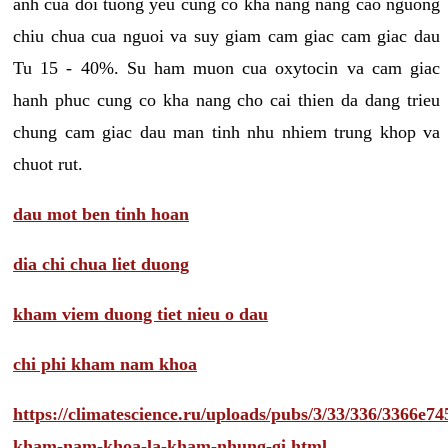
anh cua doi tuong yeu cung co kha nang nang cao nguong
chiu chua cua nguoi va suy giam cam giac cam giac dau
Tu 15 - 40%. Su ham muon cua oxytocin va cam giac
hanh phuc cung co kha nang cho cai thien da dang trieu
chung cam giac dau man tinh nhu nhiem trung khop va
chuot rut.
dau mot ben tinh hoan
dia chi chua liet duong
kham viem duong tiet nieu o dau
chi phi kham nam khoa
https://climatescience.ru/uploads/pubs/3/33/336/3366e
kham-nam-khoa-la-kham-nhung-gi.html