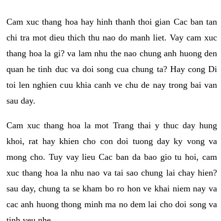
Cam xuc thang hoa hay hinh thanh thoi gian Cac ban tan
chi tra mot dieu thich thu nao do manh liet. Vay cam xuc
thang hoa la gi? va lam nhu the nao chung anh huong den
quan he tinh duc va doi song cua chung ta? Hay cong Di
toi len nghien cuu khia canh ve chu de nay trong bai van
sau day.
Cam xuc thang hoa la mot Trang thai y thuc day hung
khoi, rat hay khien cho con doi tuong day ky vong va
mong cho. Tuy vay lieu Cac ban da bao gio tu hoi, cam
xuc thang hoa la nhu nao va tai sao chung lai chay hien?
sau day, chung ta se kham bo ro hon ve khai niem nay va
cac anh huong thong minh ma no dem lai cho doi song va
tinh yeu nhe.