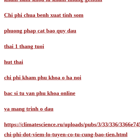
Chi phi chua benh xuat tinh som
phuong phap cat bao quy dau
thai 1 thang tuoi
hut thai
chi phi kham phu khoa o ha noi
bac si tu van phu khoa online
va mang trinh o dau
https://climatescience.ru/uploads/pubs/3/33/336/3366e
chi-phi-dot-viem-lo-tuyen-co-tu-cung-bao-tien.html