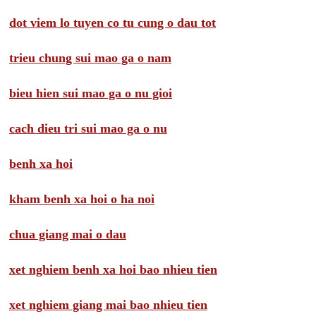
dot viem lo tuyen co tu cung o dau tot
trieu chung sui mao ga o nam
bieu hien sui mao ga o nu gioi
cach dieu tri sui mao ga o nu
benh xa hoi
kham benh xa hoi o ha noi
chua giang mai o dau
xet nghiem benh xa hoi bao nhieu tien
xet nghiem giang mai bao nhieu tien