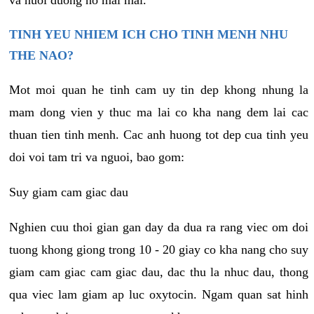
va nuoi duong no mai mai.
TINH YEU NHIEM ICH CHO TINH MENH NHU
THE NAO?
Mot moi quan he tinh cam uy tin dep khong nhung la
mam dong vien y thuc ma lai co kha nang dem lai cac
thuan tien tinh menh. Cac anh huong tot dep cua tinh yeu
doi voi tam tri va nguoi, bao gom:
Suy giam cam giac dau
Nghien cuu thoi gian gan day da dua ra rang viec om doi
tuong khong giong trong 10 - 20 giay co kha nang cho suy
giam cam giac cam giac dau, dac thu la nhuc dau, thong
qua viec lam giam ap luc oxytocin. Ngam quan sat hinh