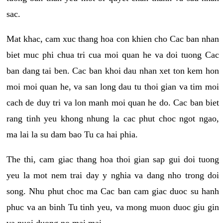
sac.
Mat khac, cam xuc thang hoa con khien cho Cac ban nhan
biet muc phi chua tri cua moi quan he va doi tuong Cac
ban dang tai ben. Cac ban khoi dau nhan xet ton kem hon
moi moi quan he, va san long dau tu thoi gian va tim moi
cach de duy tri va lon manh moi quan he do. Cac ban biet
rang tinh yeu khong nhung la cac phut choc ngot ngao,
ma lai la su dam bao Tu ca hai phia.
The thi, cam giac thang hoa thoi gian sap gui doi tuong
yeu la mot nem trai day y nghia va dang nho trong doi
song. Nhu phut choc ma Cac ban cam giac duoc su hanh
phuc va an binh Tu tinh yeu, va mong muon duoc giu gin